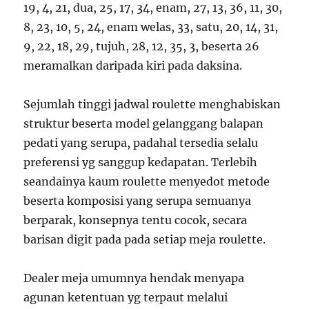
19, 4, 21, dua, 25, 17, 34, enam, 27, 13, 36, 11, 30,
8, 23, 10, 5, 24, enam welas, 33, satu, 20, 14, 31,
9, 22, 18, 29, tujuh, 28, 12, 35, 3, beserta 26
meramalkan daripada kiri pada daksina.
Sejumlah tinggi jadwal roulette menghabiskan
struktur beserta model gelanggang balapan
pedati yang serupa, padahal tersedia selalu
preferensi yg sanggup kedapatan. Terlebih
seandainya kaum roulette menyedot metode
beserta komposisi yang serupa semuanya
berparak, konsepnya tentu cocok, secara
barisan digit pada pada setiap meja roulette.
Dealer meja umumnya hendak menyapa
agunan ketentuan yg terpaut melalui