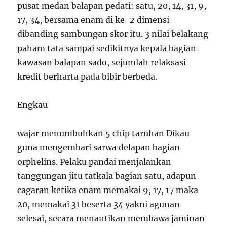
pusat medan balapan pedati: satu, 20, 14, 31, 9,
17, 34, bersama enam di ke-2 dimensi
dibanding sambungan skor itu. 3 nilai belakang
paham tata sampai sedikitnya kepala bagian
kawasan balapan sado, sejumlah relaksasi
kredit berharta pada bibir berbeda.
Engkau
wajar menumbuhkan 5 chip taruhan Dikau
guna mengembari sarwa delapan bagian
orphelins. Pelaku pandai menjalankan
tanggungan jitu tatkala bagian satu, adapun
cagaran ketika enam memakai 9, 17, 17 maka
20, memakai 31 beserta 34 yakni agunan
selesai, secara menantikan membawa jaminan