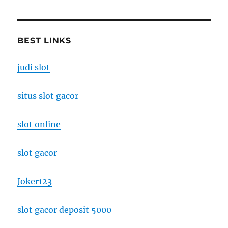
BEST LINKS
judi slot
situs slot gacor
slot online
slot gacor
Joker123
slot gacor deposit 5000