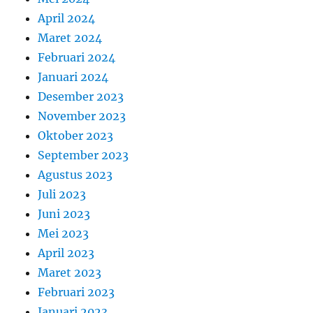
April 2024
Maret 2024
Februari 2024
Januari 2024
Desember 2023
November 2023
Oktober 2023
September 2023
Agustus 2023
Juli 2023
Juni 2023
Mei 2023
April 2023
Maret 2023
Februari 2023
Januari 2023