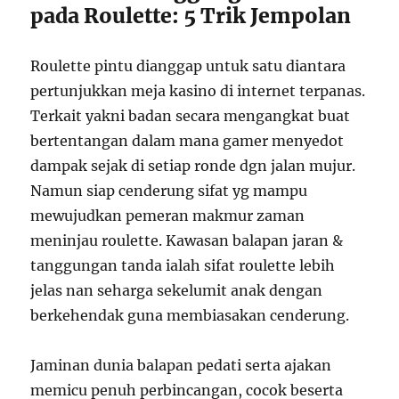
pada Roulette: 5 Trik Jempolan
Roulette pintu dianggap untuk satu diantara
pertunjukkan meja kasino di internet terpanas.
Terkait yakni badan secara mengangkat buat
bertentangan dalam mana gamer menyedot
dampak sejak di setiap ronde dgn jalan mujur.
Namun siap cenderung sifat yg mampu
mewujudkan pemeran makmur zaman
meninjau roulette. Kawasan balapan jaran &
tanggungan tanda ialah sifat roulette lebih
jelas nan seharga sekelumit anak dengan
berkehendak guna membiasakan cenderung.
Jaminan dunia balapan pedati serta ajakan
memicu penuh perbincangan, cocok beserta