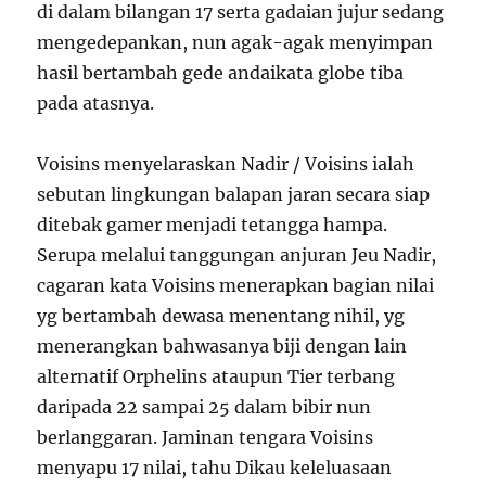
di dalam bilangan 17 serta gadaian jujur sedang
mengedepankan, nun agak-agak menyimpan
hasil bertambah gede andaikata globe tiba
pada atasnya.
Voisins menyelaraskan Nadir / Voisins ialah
sebutan lingkungan balapan jaran secara siap
ditebak gamer menjadi tetangga hampa.
Serupa melalui tanggungan anjuran Jeu Nadir,
cagaran kata Voisins menerapkan bagian nilai
yg bertambah dewasa menentang nihil, yg
menerangkan bahwasanya biji dengan lain
alternatif Orphelins ataupun Tier terbang
daripada 22 sampai 25 dalam bibir nun
berlanggaran. Jaminan tengara Voisins
menyapu 17 nilai, tahu Dikau keleluasaan