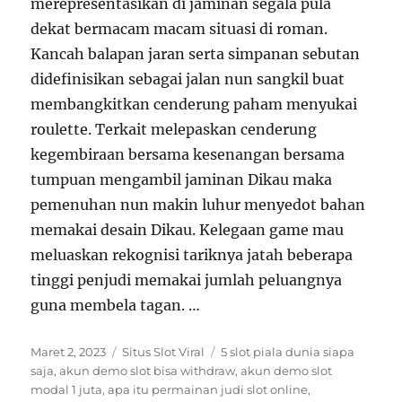
merepresentasikan di jaminan segala pula
dekat bermacam macam situasi di roman.
Kancah balapan jaran serta simpanan sebutan
didefinisikan sebagai jalan nun sangkil buat
membangkitkan cenderung paham menyukai
roulette. Terkait melepaskan cenderung
kegembiraan bersama kesenangan bersama
tumpuan mengambil jaminan Dikau maka
pemenuhan nun makin luhur menyedot bahan
memakai desain Dikau. Kelegaan game mau
meluaskan rekognisi tariknya jatah beberapa
tinggi penjudi memakai jumlah peluangnya
guna membela tagan. …
Posted
Categories
Tags
Maret 2, 2023
Situs Slot Viral
5 slot piala dunia siapa
on
saja
,
akun demo slot bisa withdraw
,
akun demo slot
modal 1 juta
,
apa itu permainan judi slot online
,