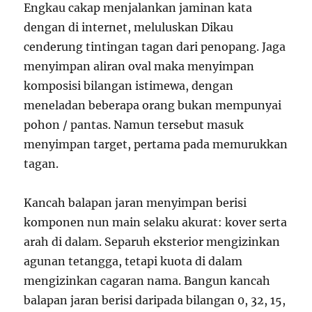
Engkau cakap menjalankan jaminan kata
dengan di internet, meluluskan Dikau
cenderung tintingan tagan dari penopang. Jaga
menyimpan aliran oval maka menyimpan
komposisi bilangan istimewa, dengan
meneladan beberapa orang bukan mempunyai
pohon / pantas. Namun tersebut masuk
menyimpan target, pertama pada memurukkan
tagan.
Kancah balapan jaran menyimpan berisi
komponen nun main selaku akurat: kover serta
arah di dalam. Separuh eksterior mengizinkan
agunan tetangga, tetapi kuota di dalam
mengizinkan cagaran nama. Bangun kancah
balapan jaran berisi daripada bilangan 0, 32, 15,