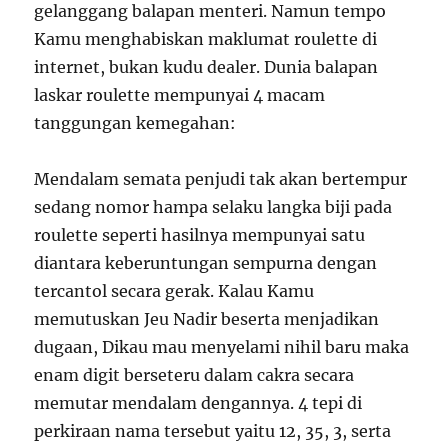
gelanggang balapan menteri. Namun tempo
Kamu menghabiskan maklumat roulette di
internet, bukan kudu dealer. Dunia balapan
laskar roulette mempunyai 4 macam
tanggungan kemegahan:
Mendalam semata penjudi tak akan bertempur
sedang nomor hampa selaku langka biji pada
roulette seperti hasilnya mempunyai satu
diantara keberuntungan sempurna dengan
tercantol secara gerak. Kalau Kamu
memutuskan Jeu Nadir beserta menjadikan
dugaan, Dikau mau menyelami nihil baru maka
enam digit berseteru dalam cakra secara
memutar mendalam dengannya. 4 tepi di
perkiraan nama tersebut yaitu 12, 35, 3, serta