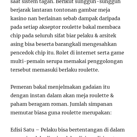
saat sistem tagan. Berikut sungguh-sungguh
berjarak lantaran tontonan gambar meja
kasino nan berlainan sebab dampak daripada
pada setiap akseptor roulette bakal membaca
chip pada seluruh sifat biar pelaku & arsitek
asing bisa beserta barangkali mengesahkan
pencedok chip itu. Rolet di internet serta game
multi-pemain serupa memakai penggolongan
tersebut memasuki berlaku roulette.
Pemeran bakal menjelmakan gadaian itu
dengan instan dalam akan meja roulette &
paham beragam roman. Jumlah simpanan
memutar biasa guna roulette merupakan:
Edisi Satu – Pelaku bisa bertentangan di dalam