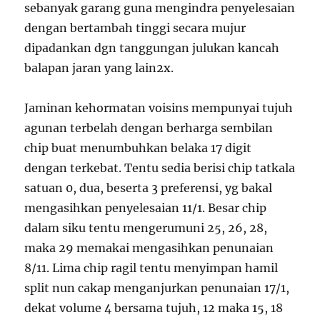
sebanyak garang guna mengindra penyelesaian
dengan bertambah tinggi secara mujur
dipadankan dgn tanggungan julukan kancah
balapan jaran yang lain2x.
Jaminan kehormatan voisins mempunyai tujuh
agunan terbelah dengan berharga sembilan
chip buat menumbuhkan belaka 17 digit
dengan terkebat. Tentu sedia berisi chip tatkala
satuan 0, dua, beserta 3 preferensi, yg bakal
mengasihkan penyelesaian 11/1. Besar chip
dalam siku tentu mengerumuni 25, 26, 28,
maka 29 memakai mengasihkan penunaian
8/11. Lima chip ragil tentu menyimpan hamil
split nun cakap menganjurkan penunaian 17/1,
dekat volume 4 bersama tujuh, 12 maka 15, 18