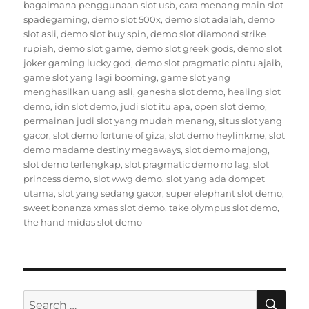
bagaimana penggunaan slot usb
,
cara menang main slot
spadegaming
,
demo slot 500x
,
demo slot adalah
,
demo
slot asli
,
demo slot buy spin
,
demo slot diamond strike
rupiah
,
demo slot game
,
demo slot greek gods
,
demo slot
joker gaming lucky god
,
demo slot pragmatic pintu ajaib
,
game slot yang lagi booming
,
game slot yang
menghasilkan uang asli
,
ganesha slot demo
,
healing slot
demo
,
idn slot demo
,
judi slot itu apa
,
open slot demo
,
permainan judi slot yang mudah menang
,
situs slot yang
gacor
,
slot demo fortune of giza
,
slot demo heylinkme
,
slot
demo madame destiny megaways
,
slot demo majong
,
slot demo terlengkap
,
slot pragmatic demo no lag
,
slot
princess demo
,
slot wwg demo
,
slot yang ada dompet
utama
,
slot yang sedang gacor
,
super elephant slot demo
,
sweet bonanza xmas slot demo
,
take olympus slot demo
,
the hand midas slot demo
SE
Search