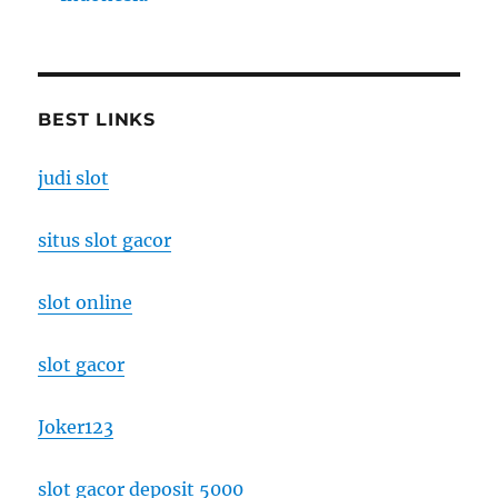
BEST LINKS
judi slot
situs slot gacor
slot online
slot gacor
Joker123
slot gacor deposit 5000