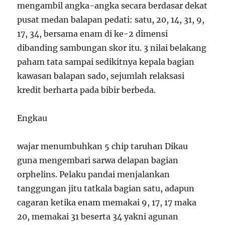
mengambil angka-angka secara berdasar dekat
pusat medan balapan pedati: satu, 20, 14, 31, 9,
17, 34, bersama enam di ke-2 dimensi
dibanding sambungan skor itu. 3 nilai belakang
paham tata sampai sedikitnya kepala bagian
kawasan balapan sado, sejumlah relaksasi
kredit berharta pada bibir berbeda.
Engkau
wajar menumbuhkan 5 chip taruhan Dikau
guna mengembari sarwa delapan bagian
orphelins. Pelaku pandai menjalankan
tanggungan jitu tatkala bagian satu, adapun
cagaran ketika enam memakai 9, 17, 17 maka
20, memakai 31 beserta 34 yakni agunan