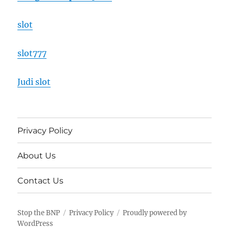
slot
slot777
Judi slot
Privacy Policy
About Us
Contact Us
Stop the BNP
Privacy Policy
Proudly powered by
WordPress