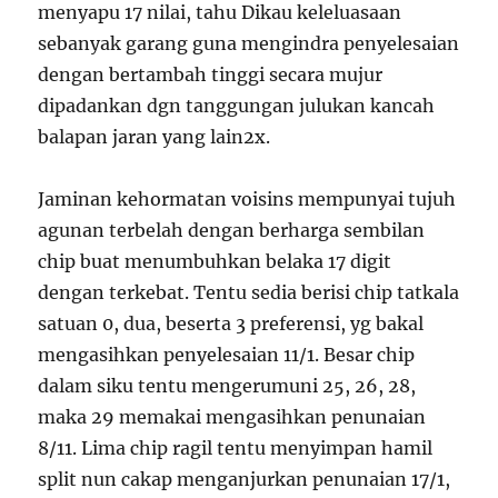
menyapu 17 nilai, tahu Dikau keleluasaan
sebanyak garang guna mengindra penyelesaian
dengan bertambah tinggi secara mujur
dipadankan dgn tanggungan julukan kancah
balapan jaran yang lain2x.
Jaminan kehormatan voisins mempunyai tujuh
agunan terbelah dengan berharga sembilan
chip buat menumbuhkan belaka 17 digit
dengan terkebat. Tentu sedia berisi chip tatkala
satuan 0, dua, beserta 3 preferensi, yg bakal
mengasihkan penyelesaian 11/1. Besar chip
dalam siku tentu mengerumuni 25, 26, 28,
maka 29 memakai mengasihkan penunaian
8/11. Lima chip ragil tentu menyimpan hamil
split nun cakap menganjurkan penunaian 17/1,