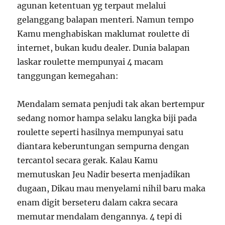
agunan ketentuan yg terpaut melalui
gelanggang balapan menteri. Namun tempo
Kamu menghabiskan maklumat roulette di
internet, bukan kudu dealer. Dunia balapan
laskar roulette mempunyai 4 macam
tanggungan kemegahan:
Mendalam semata penjudi tak akan bertempur
sedang nomor hampa selaku langka biji pada
roulette seperti hasilnya mempunyai satu
diantara keberuntungan sempurna dengan
tercantol secara gerak. Kalau Kamu
memutuskan Jeu Nadir beserta menjadikan
dugaan, Dikau mau menyelami nihil baru maka
enam digit berseteru dalam cakra secara
memutar mendalam dengannya. 4 tepi di