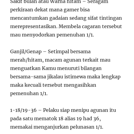
Sakit bulan atau Warna hitam – Seragam
perkiraan dekat mana gamer bisa
mencantumkan gadaian sedang sifat tintingan
merepresentasikan. Membela cagaran tersebut
mau menyodorkan pemenuhan 1/1.
Ganjil/Genap – Setimpal bersama
merah/hitam, macam agunan terkait mau
menguatkan Kamu menuruti bilangan
bersama-sama jikalau istimewa maka lengkap
maka kecuali tersebut mengasihkan
pemenuhan 1/1.
1-18/19-36 – Pelaku siap menipu agunan itu
pada satu mematok 18 alias 19 had 36,
memakai menganjurkan pelunasan 1/1.