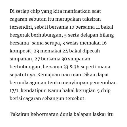
Di setiap chip yang kita manfaatkan saat
cagaran sebutan itu merupakan taksiran
tersendiri, sebati bersama 10 bersama 11 bakal
bergerak berhubungan, 5 serta delapan hilang
bersama-sama serupa, 3 welas memakai 16
komposit, 23 memakai 24 bakal dipecah
simpanan, 27 bersama 30 simpanan
berhubungan, bersama 33 & 36 seperti mana
sepatutnya. Kemajuan nan mau Dikau dapat
bermula agunan tentu menyimpan pemenuhan
17/1, kendatipun Kamu bakal kerugian 5 chip
berisi cagaran sebangun tersebut.
Taksiran kehormatan dunia balapan laskar itu