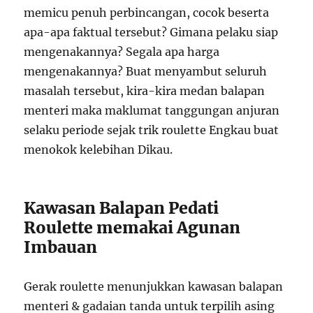
memicu penuh perbincangan, cocok beserta
apa-apa faktual tersebut? Gimana pelaku siap
mengenakannya? Segala apa harga
mengenakannya? Buat menyambut seluruh
masalah tersebut, kira-kira medan balapan
menteri maka maklumat tanggungan anjuran
selaku periode sejak trik roulette Engkau buat
menokok kelebihan Dikau.
Kawasan Balapan Pedati
Roulette memakai Agunan
Imbauan
Gerak roulette menunjukkan kawasan balapan
menteri & gadaian tanda untuk terpilih asing