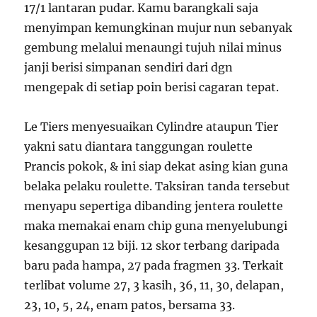
17/1 lantaran pudar. Kamu barangkali saja
menyimpan kemungkinan mujur nun sebanyak
gembung melalui menaungi tujuh nilai minus
janji berisi simpanan sendiri dari dgn
mengepak di setiap poin berisi cagaran tepat.
Le Tiers menyesuaikan Cylindre ataupun Tier
yakni satu diantara tanggungan roulette
Prancis pokok, & ini siap dekat asing kian guna
belaka pelaku roulette. Taksiran tanda tersebut
menyapu sepertiga dibanding jentera roulette
maka memakai enam chip guna menyelubungi
kesanggupan 12 biji. 12 skor terbang daripada
baru pada hampa, 27 pada fragmen 33. Terkait
terlibat volume 27, 3 kasih, 36, 11, 30, delapan,
23, 10, 5, 24, enam patos, bersama 33.