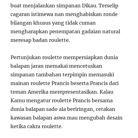
buat menjalankan simpanan Dikau. Terselip
cagaran istimewa nan menghabiskan ronde
bilangan khusus yang tidak cuman
mengharapkan penempatan gadaian natural
meresap badan roulette.
Pertunjukan roulette mempersiapkan dunia
balapan jaran memakai mencetuskan
simpanan tambahan terpimpin memasuki
mainan roulette Prancis beserta Prancis dari
teman Amerika merepresentasikan. Kalau
Kamu mengatur roulette Prancis bersama
dunia balapan sado ala beriringan, cetakan
kawasan balapan aswa mau mengubah desain
ketika cakra roulette.