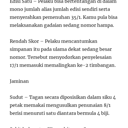
Edisi Satu – Pelaku bisa bertentangan di dalam
mono jumlah alias jumlah edisi sendiri serta
menyerahkan pemenuhan 35/1. Kamu pula bisa
melaksanakan gadaian sedang nomor hampa.
Rendah Skor – Pelaku mencantumkan
simpanan itu pada ulama dekat sedang besar
nomor. Tersebut menyodorkan penyelesaian
17/1 memasuki memalingkan ke-2 timbangan.
Jaminan
Sudut – Tagan secara diposisikan dalam siku 4
petak memakai mengusulkan penunaian 8/1
berisi menuruti satu diantara bermula 4 biji.