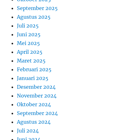
September 2025
Agustus 2025
Juli 2025
Juni 2025
Mei 2025
April 2025
Maret 2025
Februari 2025
Januari 2025
Desember 2024
November 2024
Oktober 2024
September 2024
Agustus 2024
Juli 2024
Juni 2024