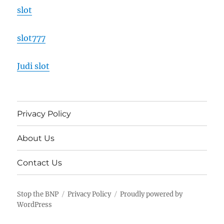
slot
slot777
Judi slot
Privacy Policy
About Us
Contact Us
Stop the BNP
Privacy Policy
Proudly powered by
WordPress