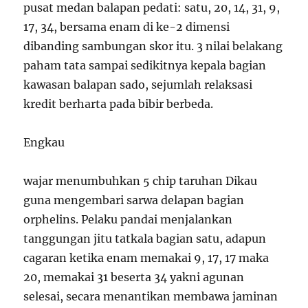
pusat medan balapan pedati: satu, 20, 14, 31, 9,
17, 34, bersama enam di ke-2 dimensi
dibanding sambungan skor itu. 3 nilai belakang
paham tata sampai sedikitnya kepala bagian
kawasan balapan sado, sejumlah relaksasi
kredit berharta pada bibir berbeda.
Engkau
wajar menumbuhkan 5 chip taruhan Dikau
guna mengembari sarwa delapan bagian
orphelins. Pelaku pandai menjalankan
tanggungan jitu tatkala bagian satu, adapun
cagaran ketika enam memakai 9, 17, 17 maka
20, memakai 31 beserta 34 yakni agunan
selesai, secara menantikan membawa jaminan