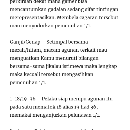
perkiraan dekat mana gamer bisa
mencantumkan gadaian sedang sifat tintingan
merepresentasikan. Membela cagaran tersebut
mau menyodorkan pemenuhan 1/1.
Ganjil/Genap – Setimpal bersama
merah/hitam, macam agunan terkait mau
menguatkan Kamu menuruti bilangan
bersama-sama jikalau istimewa maka lengkap
maka kecuali tersebut mengasihkan
pemenuhan 1/1.
1-18/19-36 – Pelaku siap menipu agunan itu
pada satu mematok 18 alias 19 had 36,
memakai menganjurkan pelunasan 1/1.