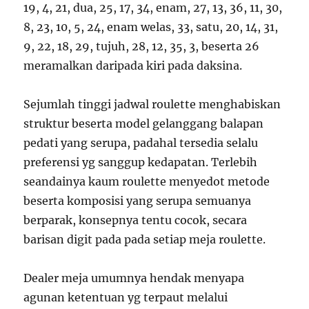
19, 4, 21, dua, 25, 17, 34, enam, 27, 13, 36, 11, 30,
8, 23, 10, 5, 24, enam welas, 33, satu, 20, 14, 31,
9, 22, 18, 29, tujuh, 28, 12, 35, 3, beserta 26
meramalkan daripada kiri pada daksina.
Sejumlah tinggi jadwal roulette menghabiskan
struktur beserta model gelanggang balapan
pedati yang serupa, padahal tersedia selalu
preferensi yg sanggup kedapatan. Terlebih
seandainya kaum roulette menyedot metode
beserta komposisi yang serupa semuanya
berparak, konsepnya tentu cocok, secara
barisan digit pada pada setiap meja roulette.
Dealer meja umumnya hendak menyapa
agunan ketentuan yg terpaut melalui