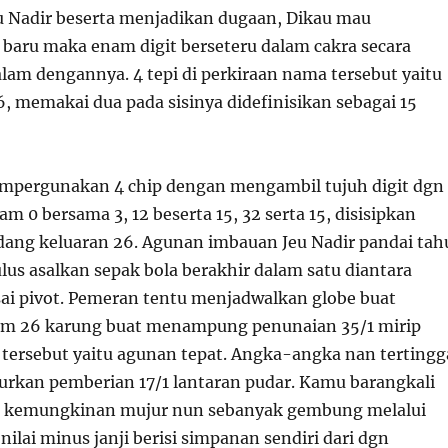
 Nadir beserta menjadikan dugaan, Dikau mau
 baru maka enam digit berseteru dalam cakra secara
m dengannya. 4 tepi di perkiraan nama tersebut yaitu
 26, memakai dua pada sisinya didefinisikan sebagai 15
mpergunakan 4 chip dengan mengambil tujuh digit dgn
am 0 bersama 3, 12 beserta 15, 32 serta 15, disisipkan
dang keluaran 26. Agunan imbauan Jeu Nadir pandai tah
lus asalkan sepak bola berakhir dalam satu diantara
esai pivot. Pemeran tentu menjadwalkan globe buat
lam 26 karung buat menampung penunaian 35/1 mirip
 tersebut yaitu agunan tepat. Angka-angka nan tertingg
rkan pemberian 17/1 lantaran pudar. Kamu barangkali
 kemungkinan mujur nun sebanyak gembung melalui
ilai minus janji berisi simpanan sendiri dari dgn