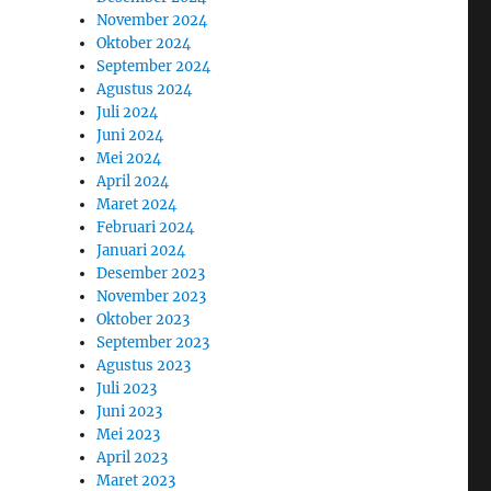
November 2024
,
Oktober 2024
September 2024
Agustus 2024
Juli 2024
Juni 2024
Mei 2024
April 2024
Maret 2024
Februari 2024
Januari 2024
Desember 2023
November 2023
Oktober 2023
September 2023
Agustus 2023
Juli 2023
Juni 2023
Mei 2023
April 2023
Maret 2023