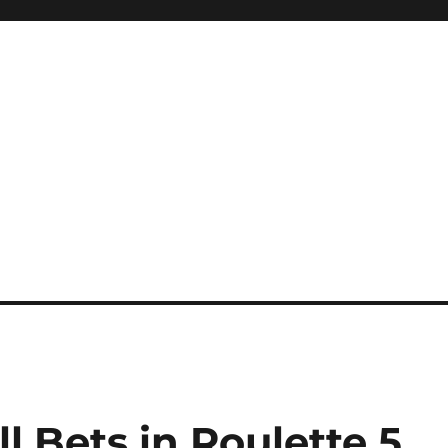
l Bets in Roulette 5