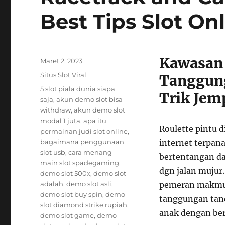
Best Tips Slot On
Kawasan 
Posted
Maret 2, 2023
on
Categories
Situs Slot Viral
Tanggung
Tags
5 slot piala dunia siapa
Trik Jem
saja
,
akun demo slot bisa
withdraw
,
akun demo slot
modal 1 juta
,
apa itu
Roulette pintu 
permainan judi slot online
,
bagaimana penggunaan
internet terpan
slot usb
,
cara menang
bertentangan d
main slot spadegaming
,
dgn jalan muju
demo slot 500x
,
demo slot
adalah
,
demo slot asli
,
pemeran makmur
demo slot buy spin
,
demo
tanggungan tanda
slot diamond strike rupiah
,
anak dengan be
demo slot game
,
demo