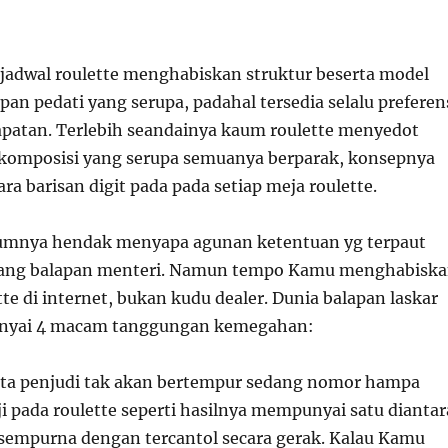
 jadwal roulette menghabiskan struktur beserta model
an pedati yang serupa, padahal tersedia selalu preferen
patan. Terlebih seandainya kaum roulette menyedot
komposisi yang serupa semuanya berparak, konsepnya
ara barisan digit pada pada setiap meja roulette.
umnya hendak menyapa agunan ketentuan yg terpaut
gang balapan menteri. Namun tempo Kamu menghabisk
e di internet, bukan kudu dealer. Dunia balapan laskar
nyai 4 macam tanggungan kemegahan:
a penjudi tak akan bertempur sedang nomor hampa
ji pada roulette seperti hasilnya mempunyai satu diantar
empurna dengan tercantol secara gerak. Kalau Kamu