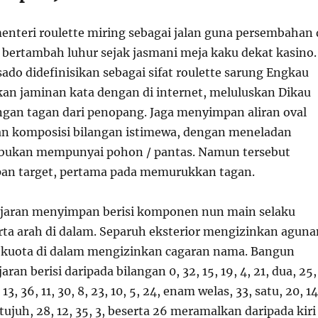
enteri roulette miring sebagai jalan guna persembahan 
 bertambah luhur sejak jasmani meja kaku dekat kasino.
ado didefinisikan sebagai sifat roulette sarung Engkau
an jaminan kata dengan di internet, meluluskan Dikau
ngan tagan dari penopang. Jaga menyimpan aliran oval
 komposisi bilangan istimewa, dengan meneladan
 bukan mempunyai pohon / pantas. Namun tersebut
n target, pertama pada memurukkan tagan.
 jaran menyimpan berisi komponen nun main selaku
erta arah di dalam. Separuh eksterior mengizinkan aguna
i kuota di dalam mengizinkan cagaran nama. Bangun
ran berisi daripada bilangan 0, 32, 15, 19, 4, 21, dua, 25,
13, 36, 11, 30, 8, 23, 10, 5, 24, enam welas, 33, satu, 20, 14
, tujuh, 28, 12, 35, 3, beserta 26 meramalkan daripada kiri