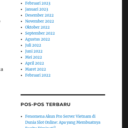
Februari 2023
Januari 2023
Desember 2022
e
November 2022
Oktober 2022
September 2022
Agustus 2022
Juli 2022
Juni 2022
Mei 2022
April 2022
ta
Maret 2022
Februari 2022
POS-POS TERBARU
Fenomena Akun Pro Server Vietnam di
Dunia Slot Online: Apa yang Membuatnya