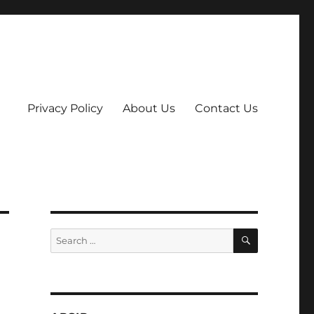
Privacy Policy
About Us
Contact Us
SEARCH
Search
for: