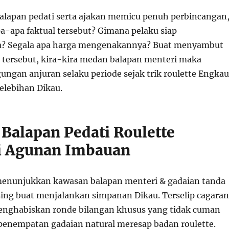
alapan pedati serta ajakan memicu penuh perbincangan
pa-apa faktual tersebut? Gimana pelaku siap
 Segala apa harga mengenakannya? Buat menyambut
 tersebut, kira-kira medan balapan menteri maka
ngan anjuran selaku periode sejak trik roulette Engkau
lebihan Dikau.
Balapan Pedati Roulette
 Agunan Imbauan
menunjukkan kawasan balapan menteri & gadaian tanda
asing buat menjalankan simpanan Dikau. Terselip cagaran
enghabiskan ronde bilangan khusus yang tidak cuman
enempatan gadaian natural meresap badan roulette.