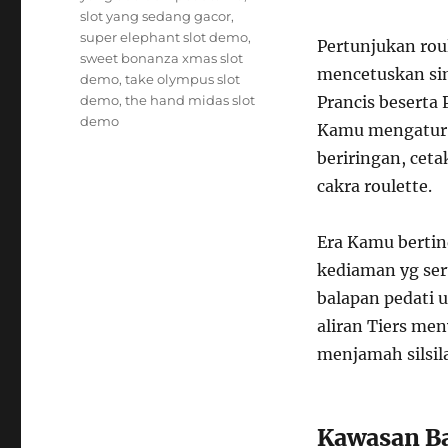
slot yang sedang gacor
,
super elephant slot demo
,
Pertunjukan rou
sweet bonanza xmas slot
mencetuskan si
demo
,
take olympus slot
demo
,
the hand midas slot
Prancis beserta
demo
Kamu mengatur r
beriringan, cet
cakra roulette.
Era Kamu bertin
kediaman yg ser
balapan pedati
aliran Tiers men
menjamah silsila
Kawasan Ba