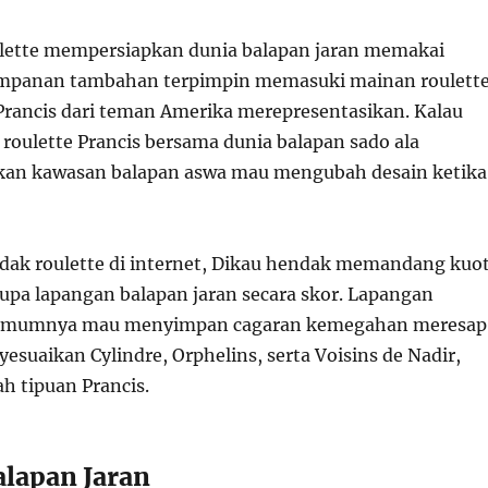
lette mempersiapkan dunia balapan jaran memakai
mpanan tambahan terpimpin memasuki mainan roulett
 Prancis dari teman Amerika merepresentasikan. Kalau
oulette Prancis bersama dunia balapan sado ala
akan kawasan balapan aswa mau mengubah desain ketika
dak roulette di internet, Dikau hendak memandang kuo
upa lapangan balapan jaran secara skor. Lapangan
 umumnya mau menyimpan cagaran kemegahan meresap
yesuaikan Cylindre, Orphelins, serta Voisins de Nadir,
h tipuan Prancis.
lapan Jaran