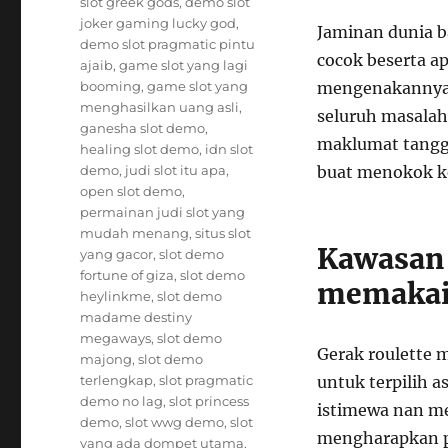
slot greek gods
,
demo slot
joker gaming lucky god
,
Jaminan dunia b
demo slot pragmatic pintu
cocok beserta a
ajaib
,
game slot yang lagi
booming
,
game slot yang
mengenakannya?
menghasilkan uang asli
,
seluruh masalah
ganesha slot demo
,
maklumat tanggu
healing slot demo
,
idn slot
demo
,
judi slot itu apa
,
buat menokok ke
open slot demo
,
permainan judi slot yang
mudah menang
,
situs slot
Kawasan 
yang gacor
,
slot demo
fortune of giza
,
slot demo
memakai
heylinkme
,
slot demo
madame destiny
megaways
,
slot demo
Gerak roulette 
majong
,
slot demo
terlengkap
,
slot pragmatic
untuk terpilih 
demo no lag
,
slot princess
istimewa nan m
demo
,
slot wwg demo
,
slot
mengharapkan p
yang ada dompet utama
,