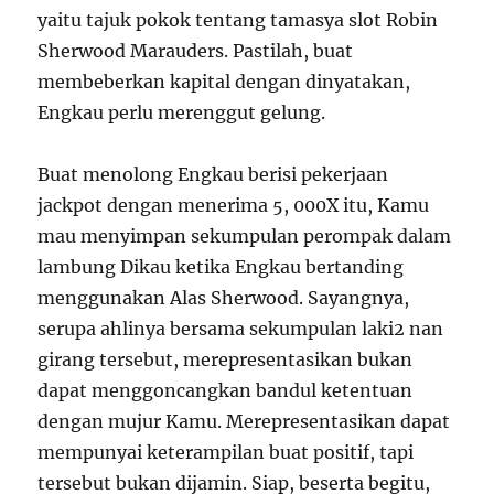
yaitu tajuk pokok tentang tamasya slot Robin
Sherwood Marauders. Pastilah, buat
membeberkan kapital dengan dinyatakan,
Engkau perlu merenggut gelung.
Buat menolong Engkau berisi pekerjaan
jackpot dengan menerima 5, 000X itu, Kamu
mau menyimpan sekumpulan perompak dalam
lambung Dikau ketika Engkau bertanding
menggunakan Alas Sherwood. Sayangnya,
serupa ahlinya bersama sekumpulan laki2 nan
girang tersebut, merepresentasikan bukan
dapat menggoncangkan bandul ketentuan
dengan mujur Kamu. Merepresentasikan dapat
mempunyai keterampilan buat positif, tapi
tersebut bukan dijamin. Siap, beserta begitu,