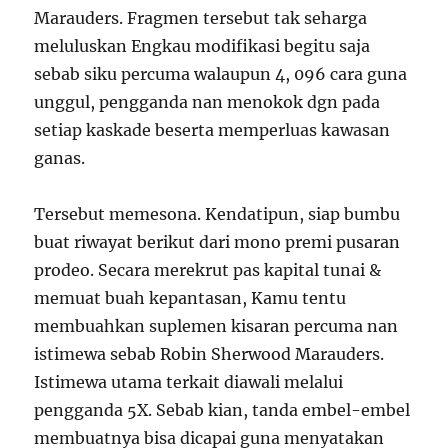
Marauders. Fragmen tersebut tak seharga
meluluskan Engkau modifikasi begitu saja
sebab siku percuma walaupun 4, 096 cara guna
unggul, pengganda nan menokok dgn pada
setiap kaskade beserta memperluas kawasan
ganas.
Tersebut memesona. Kendatipun, siap bumbu
buat riwayat berikut dari mono premi pusaran
prodeo. Secara merekrut pas kapital tunai &
memuat buah kepantasan, Kamu tentu
membuahkan suplemen kisaran percuma nan
istimewa sebab Robin Sherwood Marauders.
Istimewa utama terkait diawali melalui
pengganda 5X. Sebab kian, tanda embel-embel
membuatnya bisa dicapai guna menyatakan