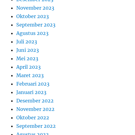
November 2023
Oktober 2023
September 2023
Agustus 2023
Juli 2023
Juni 2023
Mei 2023
April 2023
Maret 2023
Februari 2023
Januari 2023
Desember 2022
November 2022
Oktober 2022
September 2022
Agustus 2022