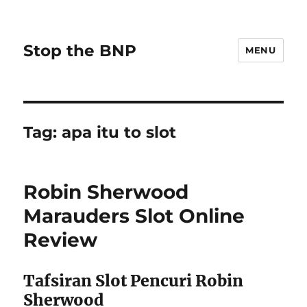
Stop the BNP
MENU
Tag:
apa itu to slot
Robin Sherwood
Marauders Slot Online
Review
Tafsiran Slot Pencuri Robin
Sherwood