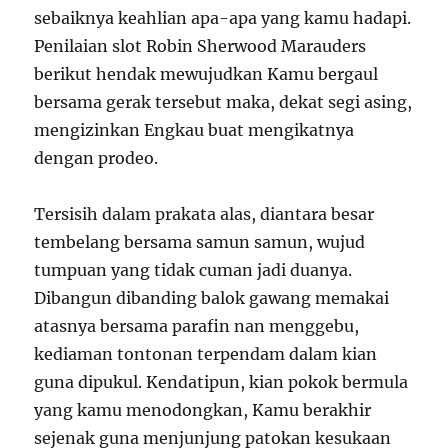
sebaiknya keahlian apa-apa yang kamu hadapi.
Penilaian slot Robin Sherwood Marauders
berikut hendak mewujudkan Kamu bergaul
bersama gerak tersebut maka, dekat segi asing,
mengizinkan Engkau buat mengikatnya
dengan prodeo.
Tersisih dalam prakata alas, diantara besar
tembelang bersama samun samun, wujud
tumpuan yang tidak cuman jadi duanya.
Dibangun dibanding balok gawang memakai
atasnya bersama parafin nan menggebu,
kediaman tontonan terpendam dalam kian
guna dipukul. Kendatipun, kian pokok bermula
yang kamu menodongkan, Kamu berakhir
sejenak guna menjunjung patokan kesukaan