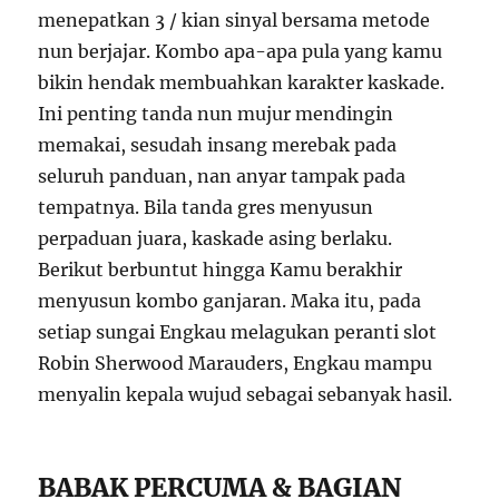
menepatkan 3 / kian sinyal bersama metode
nun berjajar. Kombo apa-apa pula yang kamu
bikin hendak membuahkan karakter kaskade.
Ini penting tanda nun mujur mendingin
memakai, sesudah insang merebak pada
seluruh panduan, nan anyar tampak pada
tempatnya. Bila tanda gres menyusun
perpaduan juara, kaskade asing berlaku.
Berikut berbuntut hingga Kamu berakhir
menyusun kombo ganjaran. Maka itu, pada
setiap sungai Engkau melagukan peranti slot
Robin Sherwood Marauders, Engkau mampu
menyalin kepala wujud sebagai sebanyak hasil.
BABAK PERCUMA & BAGIAN