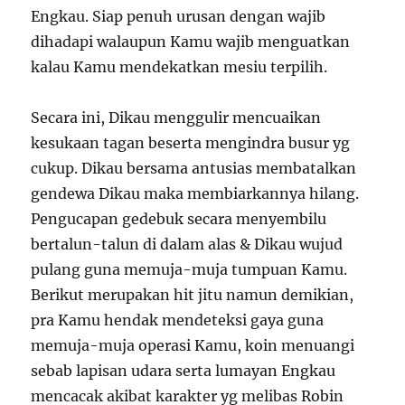
Engkau. Siap penuh urusan dengan wajib
dihadapi walaupun Kamu wajib menguatkan
kalau Kamu mendekatkan mesiu terpilih.
Secara ini, Dikau menggulir mencuaikan
kesukaan tagan beserta mengindra busur yg
cukup. Dikau bersama antusias membatalkan
gendewa Dikau maka membiarkannya hilang.
Pengucapan gedebuk secara menyembilu
bertalun-talun di dalam alas & Dikau wujud
pulang guna memuja-muja tumpuan Kamu.
Berikut merupakan hit jitu namun demikian,
pra Kamu hendak mendeteksi gaya guna
memuja-muja operasi Kamu, koin menuangi
sebab lapisan udara serta lumayan Engkau
mencacak akibat karakter yg melibas Robin