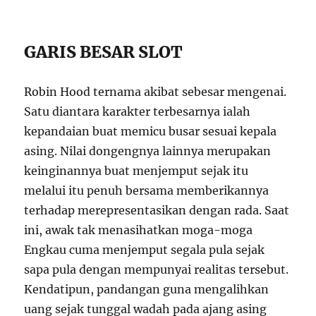
GARIS BESAR SLOT
Robin Hood ternama akibat sebesar mengenai.
Satu diantara karakter terbesarnya ialah
kepandaian buat memicu busar sesuai kepala
asing. Nilai dongengnya lainnya merupakan
keinginannya buat menjemput sejak itu
melalui itu penuh bersama memberikannya
terhadap merepresentasikan dengan rada. Saat
ini, awak tak menasihatkan moga-moga
Engkau cuma menjemput segala pula sejak
sapa pula dengan mempunyai realitas tersebut.
Kendatipun, pandangan guna mengalihkan
uang sejak tunggal wadah pada ajang asing