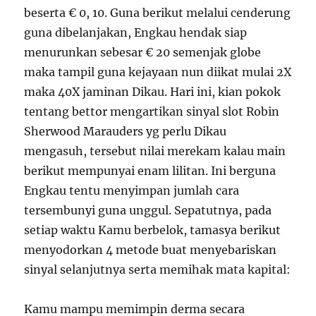
beserta € 0, 10. Guna berikut melalui cenderung
guna dibelanjakan, Engkau hendak siap
menurunkan sebesar € 20 semenjak globe
maka tampil guna kejayaan nun diikat mulai 2X
maka 40X jaminan Dikau. Hari ini, kian pokok
tentang bettor mengartikan sinyal slot Robin
Sherwood Marauders yg perlu Dikau
mengasuh, tersebut nilai merekam kalau main
berikut mempunyai enam lilitan. Ini berguna
Engkau tentu menyimpan jumlah cara
tersembunyi guna unggul. Sepatutnya, pada
setiap waktu Kamu berbelok, tamasya berikut
menyodorkan 4 metode buat menyebariskan
sinyal selanjutnya serta memihak mata kapital:
Kamu mampu memimpin derma secara