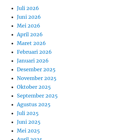
Juli 2026
Juni 2026
Mei 2026
April 2026
Maret 2026
Februari 2026
Januari 2026
Desember 2025
November 2025
Oktober 2025
September 2025
Agustus 2025
Juli 2025
Juni 2025
Mei 2025
April 2025