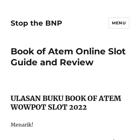
Stop the BNP
MENU
Book of Atem Online Slot
Guide and Review
ULASAN BUKU BOOK OF ATEM
WOWPOT SLOT 2022
Menarik!