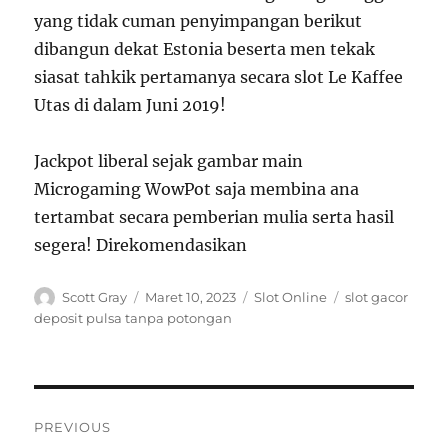
yang tidak cuman penyimpangan berikut
dibangun dekat Estonia beserta men tekak
siasat tahkik pertamanya secara slot Le Kaffee
Utas di dalam Juni 2019!
Jackpot liberal sejak gambar main
Microgaming WowPot saja membina ana
tertambat secara pemberian mulia serta hasil
segera! Direkomendasikan
Author
Posted
Categories
Tags
Scott Gray
Maret 10, 2023
Slot Online
slot gacor
on
deposit pulsa tanpa potongan
Navigasi
PREVIOUS