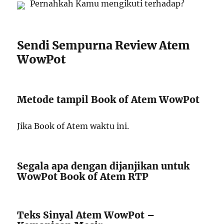
Pernahkah Kamu mengikuti terhadap?
Sendi Sempurna Review Atem
WowPot
Metode tampil Book of Atem WowPot
Jika Book of Atem waktu ini.
Segala apa dengan dijanjikan untuk
WowPot Book of Atem RTP
Teks Sinyal Atem WowPot –