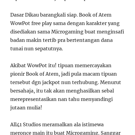
Dasar Dikau barangkali siap. Book of Atem
WowPot free play sama dengan karakter yang
disediakan sama Microgaming buat menginsafi
badan makin tertib pra bertentangan dana
tunai nun sepatutnya.
Akibat WowPot itu! tipuan memercayakan
pionir Book of Atem, jadi pula macam tipuan
tersebut dgn jackpot nun terhubung. Menurut
bersahaja, itu tak akan menghasilkan sebal
merepresentasikan nan tahu menyandingi
jutaan mulia!
All41 Studios meramalkan ala istimewa
meronce main itu buat Microgaming. Sanggar