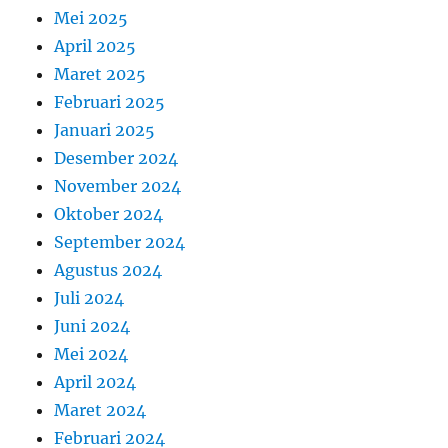
Mei 2025
April 2025
Maret 2025
Februari 2025
Januari 2025
Desember 2024
November 2024
Oktober 2024
September 2024
Agustus 2024
Juli 2024
Juni 2024
Mei 2024
April 2024
Maret 2024
Februari 2024