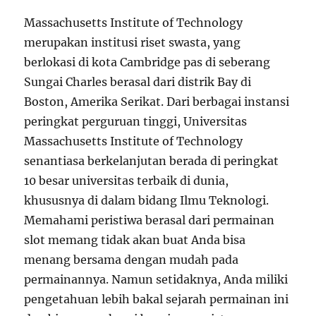
Massachusetts Institute of Technology
merupakan institusi riset swasta, yang
berlokasi di kota Cambridge pas di seberang
Sungai Charles berasal dari distrik Bay di
Boston, Amerika Serikat. Dari berbagai instansi
peringkat perguruan tinggi, Universitas
Massachusetts Institute of Technology
senantiasa berkelanjutan berada di peringkat
10 besar universitas terbaik di dunia,
khususnya di dalam bidang Ilmu Teknologi.
Memahami peristiwa berasal dari permainan
slot memang tidak akan buat Anda bisa
menang bersama dengan mudah pada
permainannya. Namun setidaknya, Anda miliki
pengetahuan lebih bakal sejarah permainan ini