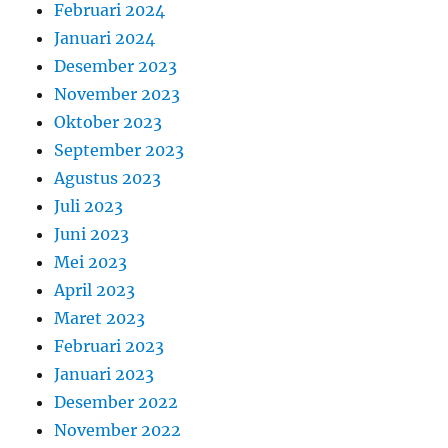
Februari 2024
Januari 2024
Desember 2023
November 2023
Oktober 2023
September 2023
Agustus 2023
Juli 2023
Juni 2023
Mei 2023
April 2023
Maret 2023
Februari 2023
Januari 2023
Desember 2022
November 2022