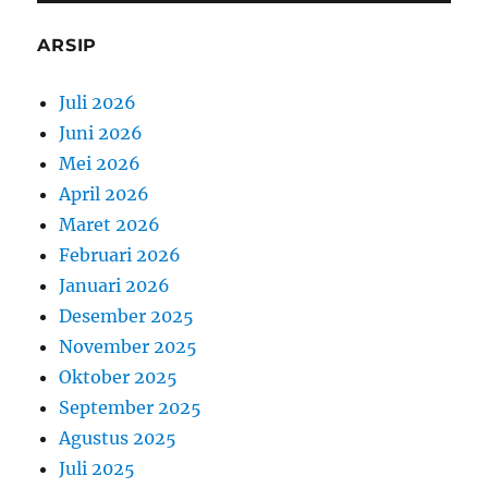
ARSIP
Juli 2026
Juni 2026
Mei 2026
April 2026
Maret 2026
Februari 2026
Januari 2026
Desember 2025
November 2025
Oktober 2025
September 2025
Agustus 2025
Juli 2025