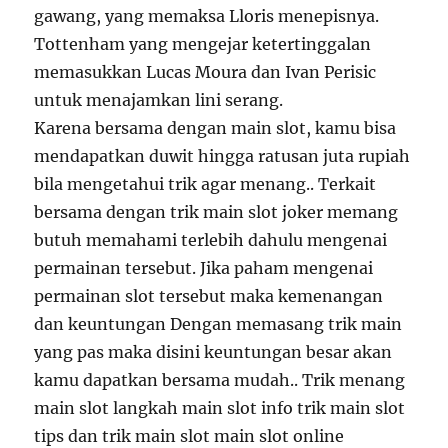
gawang, yang memaksa Lloris menepisnya.
Tottenham yang mengejar ketertinggalan
memasukkan Lucas Moura dan Ivan Perisic
untuk menajamkan lini serang.
Karena bersama dengan main slot, kamu bisa
mendapatkan duwit hingga ratusan juta rupiah
bila mengetahui trik agar menang.. Terkait
bersama dengan trik main slot joker memang
butuh memahami terlebih dahulu mengenai
permainan tersebut. Jika paham mengenai
permainan slot tersebut maka kemenangan
dan keuntungan Dengan memasang trik main
yang pas maka disini keuntungan besar akan
kamu dapatkan bersama mudah.. Trik menang
main slot langkah main slot info trik main slot
tips dan trik main slot main slot online