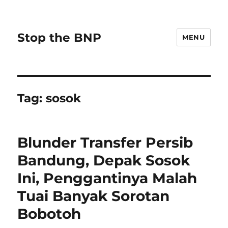
Stop the BNP
MENU
Tag:
sosok
Blunder Transfer Persib
Bandung, Depak Sosok
Ini, Penggantinya Malah
Tuai Banyak Sorotan
Bobotoh