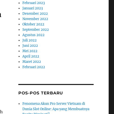
Februari 2023
Januari 2023
n
Desember 2022
November 2022
Oktober 2022
September 2022
Agustus 2022
Juli 2022
Juni 2022
Mei 2022
April 2022
Maret 2022
Februari 2022
POS-POS TERBARU
Fenomena Akun Pro Server Vietnam di
Dunia Slot Online: Apa yang Membuatnya
ih