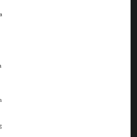
a
n
n
g