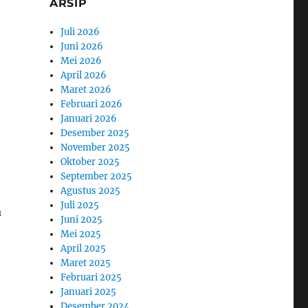
ARSIP
Juli 2026
Juni 2026
Mei 2026
April 2026
Maret 2026
Februari 2026
Januari 2026
Desember 2025
November 2025
Oktober 2025
September 2025
Agustus 2025
Juli 2025
a
Juni 2025
Mei 2025
April 2025
Maret 2025
Februari 2025
Januari 2025
Desember 2024