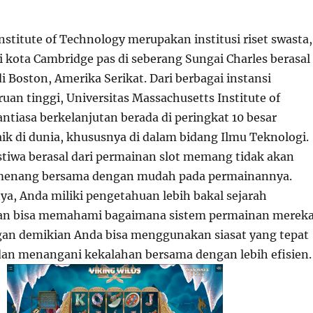
stitute of Technology merupakan institusi riset swasta,
i kota Cambridge pas di seberang Sungai Charles berasal
 di Boston, Amerika Serikat. Dari berbagai instansi
uan tinggi, Universitas Massachusetts Institute of
ntiasa berkelanjutan berada di peringkat 10 besar
aik di dunia, khususnya di dalam bidang Ilmu Teknologi.
iwa berasal dari permainan slot memang tidak akan
 menang bersama dengan mudah pada permainannya.
a, Anda miliki pengetahuan lebih bakal sejarah
dan bisa memahami bagaimana sistem permainan merek
gan demikian Anda bisa menggunakan siasat yang tepat
an menangani kekalahan bersama dengan lebih efisien.