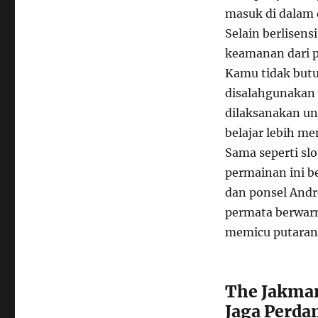
masuk di dalam d
Selain berlisen
keamanan dari pr
Kamu tidak butu
disalahgunakan 
dilaksanakan u
belajar lebih m
Sama seperti slo
permainan ini be
dan ponsel Andr
permata berwarn
memicu putaran 
The Jakman
Jaga Perda