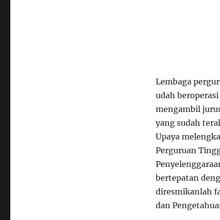
Lembaga pergur
udah beroperasi 
mengambil jurus
yang sudah terak
Upaya melengkap
Perguruan Tingg
Penyelenggaraan
bertepatan deng
diresmikanlah f
dan Pengetahua