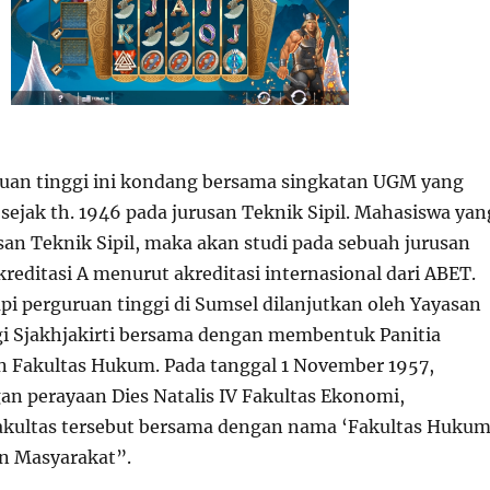
uan tinggi ini kondang bersama singkatan UGM yang
sejak th. 1946 pada jurusan Teknik Sipil. Mahasiswa yan
an Teknik Sipil, maka akan studi pada sebuah jurusan
reditasi A menurut akreditasi internasional dari ABET.
i perguruan tinggi di Sumsel dilanjutkan oleh Yayasan
i Sjakhjakirti bersama dengan membentuk Panitia
 Fakultas Hukum. Pada tanggal 1 November 1957,
an perayaan Dies Natalis IV Fakultas Ekonomi,
akultas tersebut bersama dengan nama ‘Fakultas Huku
n Masyarakat”.