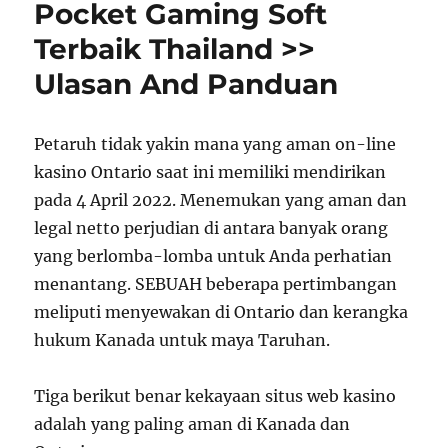
Pocket Gaming Soft
Terbaik Thailand >>
Ulasan And Panduan
Petaruh tidak yakin mana yang aman on-line
kasino Ontario saat ini memiliki mendirikan
pada 4 April 2022. Menemukan yang aman dan
legal netto perjudian di antara banyak orang
yang berlomba-lomba untuk Anda perhatian
menantang. SEBUAH beberapa pertimbangan
meliputi menyewakan di Ontario dan kerangka
hukum Kanada untuk maya Taruhan.
Tiga berikut benar kekayaan situs web kasino
adalah yang paling aman di Kanada dan