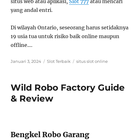
situs web atau aplikasi,
Slot 777
atau mencari
yang andal entri.
Di wilayah Ontario, seseorang harus setidaknya
19 usia tua untuk risiko baik online maupun
offline.…
Posted
Categories
Tags
Januari 3, 2024
Slot Terbaik
situs slot online
on
Wild Robo Factory Guide
& Review
Bengkel Robo Garang