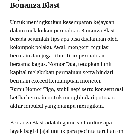
Bonanza Blast
Untuk meningkatkan kesempatan kejayaan
dalam melakukan permainan Bonanza Blast,
berada sejumlah tips apa bisa dijalankan oleh
kelompok pelaku. Awal, mengerti regulasi
bermain dan juga fitur-fitur permainan
bersama bagus. Nomor Dua, tetapkan limit
kapital melakukan permainan serta hindari
bermain exceed kemampuan moneter
Kamu.Nomor Tiga, stabil sepi serta konsentrasi
ketika bermain untuk menghindari putusan
akhir impulsif yang mampu merugikan.
Bonanza Blast adalah game slot online apa
layak bagi dijajal untuk para pecinta taruhan on