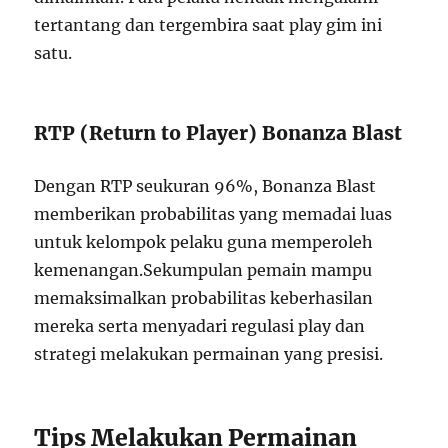
tertantang dan tergembira saat play gim ini
satu.
RTP (Return to Player) Bonanza Blast
Dengan RTP seukuran 96%, Bonanza Blast
memberikan probabilitas yang memadai luas
untuk kelompok pelaku guna memperoleh
kemenangan.Sekumpulan pemain mampu
memaksimalkan probabilitas keberhasilan
mereka serta menyadari regulasi play dan
strategi melakukan permainan yang presisi.
Tips Melakukan Permainan