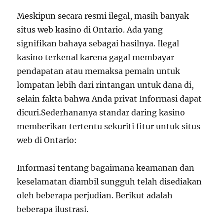
Meskipun secara resmi ilegal, masih banyak
situs web kasino di Ontario. Ada yang
signifikan bahaya sebagai hasilnya. Ilegal
kasino terkenal karena gagal membayar
pendapatan atau memaksa pemain untuk
lompatan lebih dari rintangan untuk dana di,
selain fakta bahwa Anda privat Informasi dapat
dicuri.Sederhananya standar daring kasino
memberikan tertentu sekuriti fitur untuk situs
web di Ontario:
Informasi tentang bagaimana keamanan dan
keselamatan diambil sungguh telah disediakan
oleh beberapa perjudian. Berikut adalah
beberapa ilustrasi.