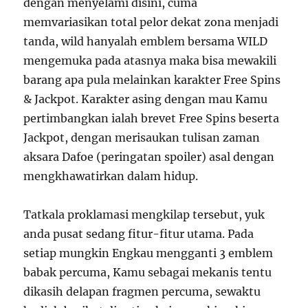
dengan menyelami disini, cuma
memvariasikan total pelor dekat zona menjadi
tanda, wild hanyalah emblem bersama WILD
mengemuka pada atasnya maka bisa mewakili
barang apa pula melainkan karakter Free Spins
& Jackpot. Karakter asing dengan mau Kamu
pertimbangkan ialah brevet Free Spins beserta
Jackpot, dengan merisaukan tulisan zaman
aksara Dafoe (peringatan spoiler) asal dengan
mengkhawatirkan dalam hidup.
Tatkala proklamasi mengkilap tersebut, yuk
anda pusat sedang fitur-fitur utama. Pada
setiap mungkin Engkau mengganti 3 emblem
babak percuma, Kamu sebagai mekanis tentu
dikasih delapan fragmen percuma, sewaktu