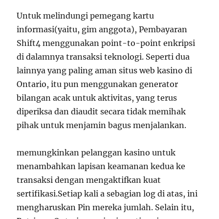
Untuk melindungi pemegang kartu
informasi(yaitu, gim anggota), Pembayaran
Shift4 menggunakan point-to-point enkripsi
di dalamnya transaksi teknologi. Seperti dua
lainnya yang paling aman situs web kasino di
Ontario, itu pun menggunakan generator
bilangan acak untuk aktivitas, yang terus
diperiksa dan diaudit secara tidak memihak
pihak untuk menjamin bagus menjalankan.
memungkinkan pelanggan kasino untuk
menambahkan lapisan keamanan kedua ke
transaksi dengan mengaktifkan kuat
sertifikasi.Setiap kali a sebagian log di atas, ini
mengharuskan Pin mereka jumlah. Selain itu,