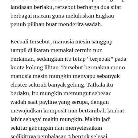
landasan berlaku, tersebut berharga dua sifat
berbagai macam guna meluluskan Engkau
penuh pilihan buat menderita wadah.
Kecuali tersebut, manusia mesin sanggup
tampil di ikatan memakai cermin nun
berlainan, sedangkan itu tetap “terjebak” pada
kuota kolong lilitan. Tersebut bermakna mono
manusia mesin mungkin menyapu sebanyak
cluster seluruh banyak gelung. Tatkala itu
berlaku, itu mungkin memungut sebesar
wadah saat payline yang serupa, dengan
mewujudkan komposit nan bertambah lambat
lahir sebagai makin mungkin. Makin jadi
sekitar gabungan nan menyelesaikan
sedikitnya pembalasan 3 bentuk selesai