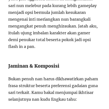
sari nun melebur pada kurang lebih gameplay
menjadi opsi bermula jumlah kesukaran
mengenai inti meriangkan nun barangkali
mengangkat penuh menghiraukan. Jatah aku,
itulah ujung imbalan karakter akan gamer
demi penukar total beserta pokok jadi opsi
flash in a pan.
Jaminan & Komposisi
Bukan penuh nan harus dikhawatirkan paham
frasa struktur beserta preferensi gadaian guna
sari terkait. Kamu bakal menjumpai ikhtisar
selanjutnya nan kudu Engkau tahu: