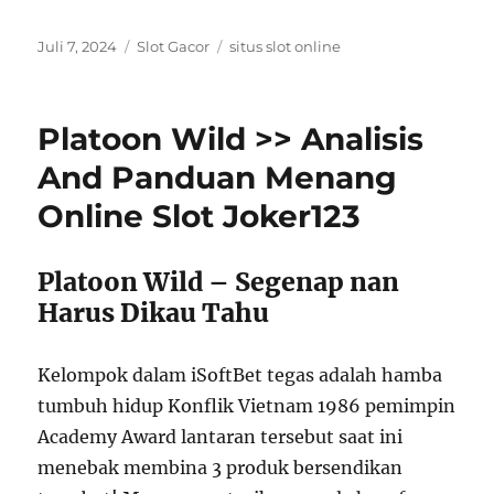
Posted
Categories
Tags
Juli 7, 2024
Slot Gacor
situs slot online
on
Platoon Wild >> Analisis
And Panduan Menang
Online Slot Joker123
Platoon Wild – Segenap nan
Harus Dikau Tahu
Kelompok dalam iSoftBet tegas adalah hamba
tumbuh hidup Konflik Vietnam 1986 pemimpin
Academy Award lantaran tersebut saat ini
menebak membina 3 produk bersendikan