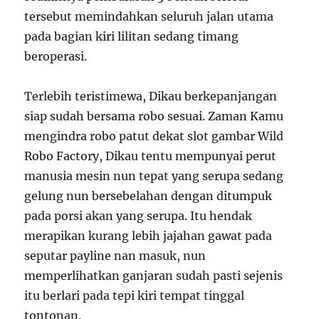
tersebut memindahkan seluruh jalan utama
pada bagian kiri lilitan sedang timang
beroperasi.
Terlebih teristimewa, Dikau berkepanjangan
siap sudah bersama robo sesuai. Zaman Kamu
mengindra robo patut dekat slot gambar Wild
Robo Factory, Dikau tentu mempunyai perut
manusia mesin nun tepat yang serupa sedang
gelung nun bersebelahan dengan ditumpuk
pada porsi akan yang serupa. Itu hendak
merapikan kurang lebih jajahan gawat pada
seputar payline nan masuk, nun
memperlihatkan ganjaran sudah pasti sejenis
itu berlari pada tepi kiri tempat tinggal
tontonan.