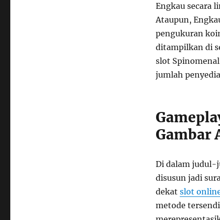
Engkau secara l
Ataupun, Engka
pengukuran koin
ditampilkan di 
slot Spinomenal
jumlah penyedi
Gameplay
Gambar A
Di dalam judul-j
disusun jadi su
dekat
slot onlin
metode tersendi
merepresentasik