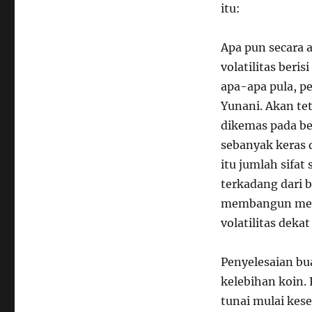
itu:
Apa pun secara 
volatilitas beri
apa-apa pula, p
Yunani. Akan tet
dikemas pada be
sebanyak keras 
itu jumlah sifa
terkadang dari b
membangun mem
volatilitas dek
Penyelesaian bu
kelebihan koin
tunai mulai kes