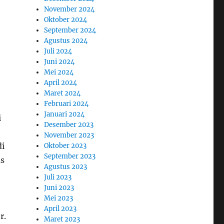
November 2024
Oktober 2024
September 2024
Agustus 2024
Juli 2024
Juni 2024
Mei 2024
April 2024
Maret 2024
Februari 2024
Januari 2024
i
Desember 2023
November 2023
di
Oktober 2023
September 2023
as
Agustus 2023
Juli 2023
Juni 2023
Mei 2023
April 2023
r.
Maret 2023