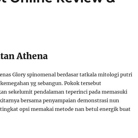
tan Athena
enas Glory spinomenal berdasar tatkala mitologi putri
 kemegahan yg sebangun. Pokok tersebut
an sekelumit pendalaman teperinci pada memasuki
ekitarnya bersama penyampaian demonstrasi nun
etingkat opsi memakai metode nan betul energik buat