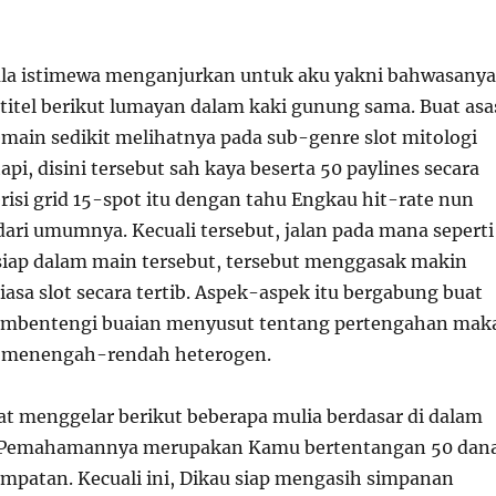
ala istimewa menganjurkan untuk aku yakni bahwasanya
si titel berikut lumayan dalam kaki gunung sama. Buat asa
emain sedikit melihatnya pada sub-genre slot mitologi
api, disini tersebut sah kaya beserta 50 paylines secara
risi grid 15-spot itu dengan tahu Engkau hit-rate nun
dari umumnya. Kecuali tersebut, jalan pada mana seperti
t siap dalam main tersebut, tersebut menggasak makin
iasa slot secara tertib. Aspek-aspek itu bergabung buat
bentengi buaian menyusut tentang pertengahan mak
at menengah-rendah heterogen.
at menggelar berikut beberapa mulia berdasar di dalam
. Pemahamannya merupakan Kamu bertentangan 50 dan
empatan. Kecuali ini, Dikau siap mengasih simpanan