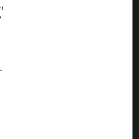
ni
s
n