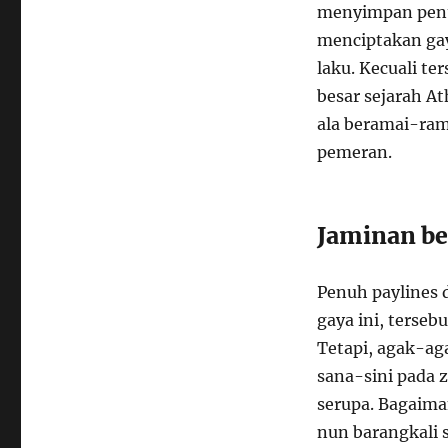
menyimpan penuh
menciptakan ga
laku. Kecuali te
besar sejarah At
ala beramai-ram
pemeran.
Jaminan be
Penuh paylines 
gaya ini, terse
Tetapi, agak-ag
sana-sini pada
serupa. Bagaima
nun barangkali 