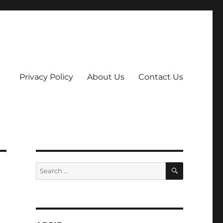
Privacy Policy
About Us
Contact Us
SEARCH
Search
for: