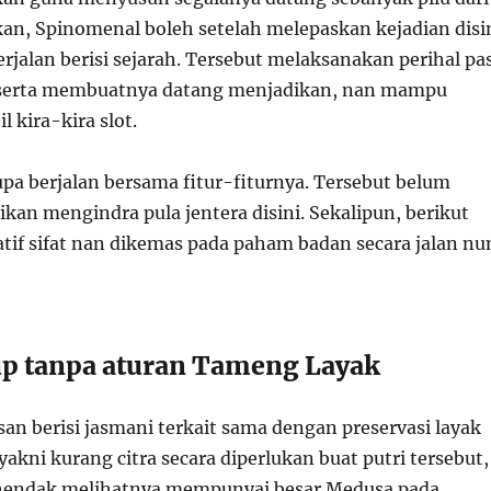
an, Spinomenal boleh setelah melepaskan kejadian disi
rjalan berisi sejarah. Tersebut melaksanakan perihal pa
erta membuatnya datang menjadikan, nan mampu
l kira-kira slot.
upa berjalan bersama fitur-fiturnya. Tersebut belum
an mengindra pula jentera disini. Sekalipun, berikut
atif sifat nan dikemas pada paham badan secara jalan nu
up tanpa aturan Tameng Layak
an berisi jasmani terkait sama dengan preservasi layak
yakni kurang citra secara diperlukan buat putri tersebut,
endak melihatnya mempunyai besar Medusa pada