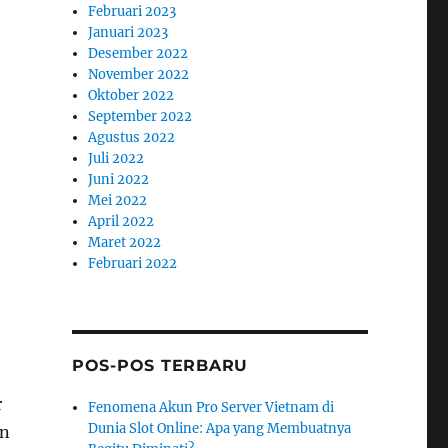
Februari 2023
Januari 2023
Desember 2022
November 2022
Oktober 2022
September 2022
Agustus 2022
Juli 2022
Juni 2022
Mei 2022
April 2022
Maret 2022
Februari 2022
POS-POS TERBARU
r
Fenomena Akun Pro Server Vietnam di
Dunia Slot Online: Apa yang Membuatnya
an