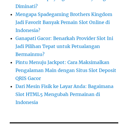
Diminati?
Mengapa Spadegaming Brothers Kingdom
Jadi Favorit Banyak Pemain Slot Online di
Indonesia?
Ganapati Gacor: Benarkah Provider Slot Ini
Jadi Pilihan Tepat untuk Petualangan
Bermainmu?
Pintu Menuju Jackpot: Cara Maksimalkan
Pengalaman Main dengan Situs Slot Deposit
QRIS Gacor
Dari Mesin Fisik ke Layar Anda: Bagaimana
Slot HTML5 Mengubah Permainan di
Indonesia