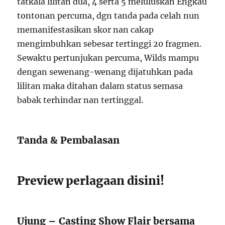
tatkala lilitan dua, 4 serta 5 meluluskan Engkau
tontonan percuma, dgn tanda pada celah nun
memanifestasikan skor nan cakap
mengimbuhkan sebesar tertinggi 20 fragmen.
Sewaktu pertunjukan percuma, Wilds mampu
dengan sewenang-wenang dijatuhkan pada
lilitan maka ditahan dalam status semasa
babak terhindar nan tertinggal.
Tanda & Pembalasan
Preview perlagaan disini!
Ujung – Casting Show Flair bersama