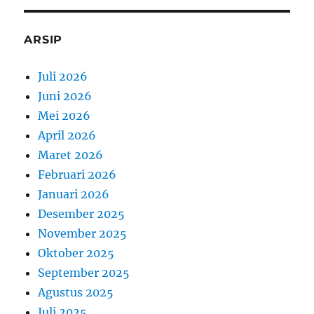
ARSIP
Juli 2026
Juni 2026
Mei 2026
April 2026
Maret 2026
Februari 2026
Januari 2026
Desember 2025
November 2025
Oktober 2025
September 2025
Agustus 2025
Juli 2025