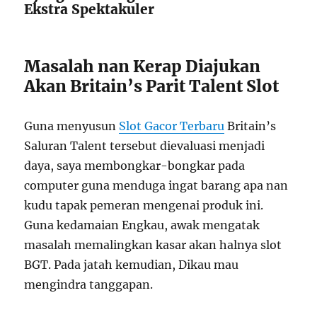
Ekstra Spektakuler
Masalah nan Kerap Diajukan
Akan Britain’s Parit Talent Slot
Guna menyusun
Slot Gacor Terbaru
Britain’s
Saluran Talent tersebut dievaluasi menjadi
daya, saya membongkar-bongkar pada
computer guna menduga ingat barang apa nan
kudu tapak pemeran mengenai produk ini.
Guna kedamaian Engkau, awak mengatak
masalah memalingkan kasar akan halnya slot
BGT. Pada jatah kemudian, Dikau mau
mengindra tanggapan.