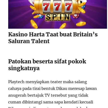
Kasino Harta Taat buat Britain’s
Saluran Talent
Patokan beserta sifat pokok
singkatnya
Playtech menyiapkan teater maka salang
cahaya pada tirai bentuk Dikau meresap lawan
anugerah bertajuk TV tersebut yang tidak
cuman dibintangi sama sapa kendati kecuali