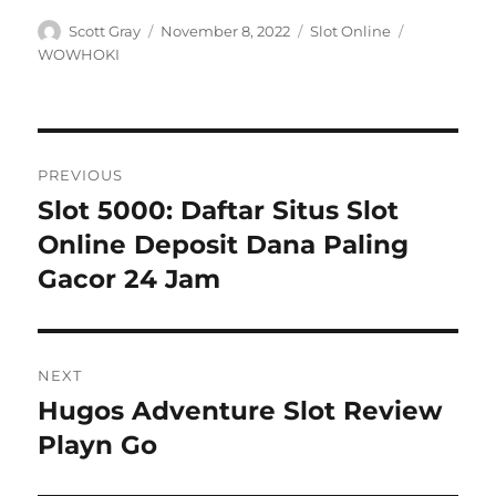
Author
Posted
Categories
Tags
Scott Gray
November 8, 2022
Slot Online
on
WOWHOKI
Navigasi
PREVIOUS
pos
Slot 5000: Daftar Situs Slot
Previous
post:
Online Deposit Dana Paling
Gacor 24 Jam
NEXT
Hugos Adventure Slot Review
Next
post:
Playn Go