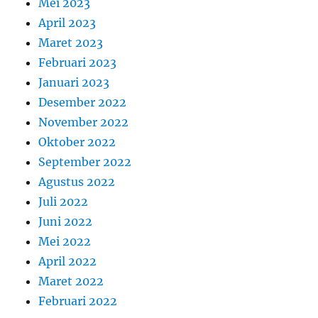
Mei 2023
April 2023
Maret 2023
Februari 2023
Januari 2023
Desember 2022
November 2022
Oktober 2022
September 2022
Agustus 2022
Juli 2022
Juni 2022
Mei 2022
April 2022
Maret 2022
Februari 2022