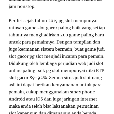
jam nonstop.
Berdiri sejak tahun 2015 pg slot mempunyai
ratusan game slot gacor paling baik yang setiap
tahunnya menghadirkan 200 game paling baru
untuk para pemainnya. Dengan tampilan dan
juga keamanan sistem bermain, buat game judi
slot gacor pg slot menjadi incaran para pemain.
Didukung oleh lembaga perjudian web judi slot
online paling baik pg slot mempunyai nilai RTP
slot gacor 89-92%. Semua situs judi slot uang
asli ini dapat berikan kenyamanan untuk para
pemain, cukup menggunakan smartphone
Android atau IOS dan juga jaringan internet
maka anda telah bisa laksanakan permainan
slot kapanpun dan dimanapun anda berada.