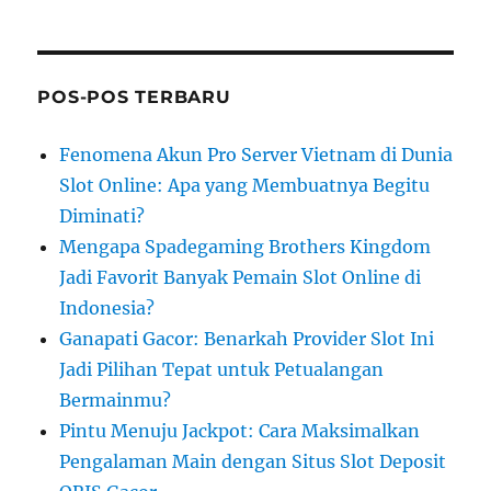
POS-POS TERBARU
Fenomena Akun Pro Server Vietnam di Dunia
Slot Online: Apa yang Membuatnya Begitu
Diminati?
Mengapa Spadegaming Brothers Kingdom
Jadi Favorit Banyak Pemain Slot Online di
Indonesia?
Ganapati Gacor: Benarkah Provider Slot Ini
Jadi Pilihan Tepat untuk Petualangan
Bermainmu?
Pintu Menuju Jackpot: Cara Maksimalkan
Pengalaman Main dengan Situs Slot Deposit