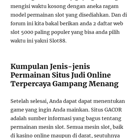
mengisi waktu kosong dengan aneka ragam
model permainan slot yang disediahkan. Dan di
forum ini kita bakal berikan anda 2 daftar web
slot 5000 paling populer yang bisa anda pilih
waktu ini yakni Slot88.
Kumpulan Jenis-jenis
Permainan Situs Judi Online
Terpercaya Gampang Menang
Setelah selesai, Anda dapat dapat menentukan
game yang ingin Anda mainkan. Situs GACOR
adalah sumber informasi yang bagus tentang
permainan mesin slot. Semua mesin slot, baik
di kasino online maupun di darat, seutuhnya