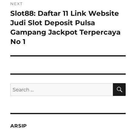
NEXT
Slot88: Daftar 11 Link Website
Next
post:
Judi Slot Deposit Pulsa
Gampang Jackpot Terpercaya
No 1
SE
Search
for:
ARSIP