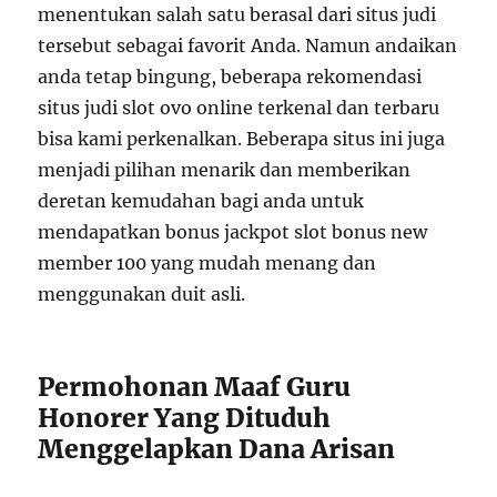
menentukan salah satu berasal dari situs judi
tersebut sebagai favorit Anda. Namun andaikan
anda tetap bingung, beberapa rekomendasi
situs judi slot ovo online terkenal dan terbaru
bisa kami perkenalkan. Beberapa situs ini juga
menjadi pilihan menarik dan memberikan
deretan kemudahan bagi anda untuk
mendapatkan bonus jackpot slot bonus new
member 100 yang mudah menang dan
menggunakan duit asli.
Permohonan Maaf Guru
Honorer Yang Dituduh
Menggelapkan Dana Arisan