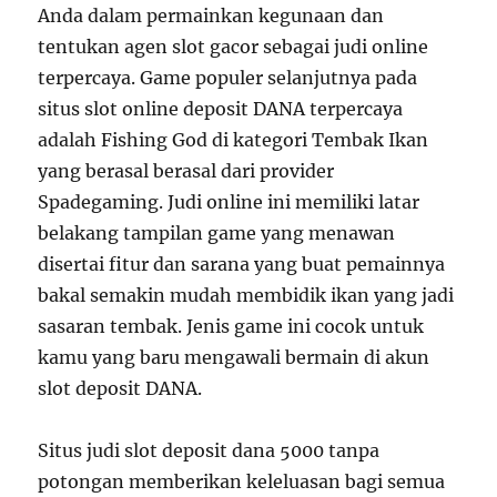
Anda dalam permainkan kegunaan dan
tentukan agen slot gacor sebagai judi online
terpercaya. Game populer selanjutnya pada
situs slot online deposit DANA terpercaya
adalah Fishing God di kategori Tembak Ikan
yang berasal berasal dari provider
Spadegaming. Judi online ini memiliki latar
belakang tampilan game yang menawan
disertai fitur dan sarana yang buat pemainnya
bakal semakin mudah membidik ikan yang jadi
sasaran tembak. Jenis game ini cocok untuk
kamu yang baru mengawali bermain di akun
slot deposit DANA.
Situs judi slot deposit dana 5000 tanpa
potongan memberikan keleluasan bagi semua