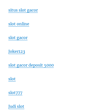
situs slot gacor
slot online
slot gacor
Joker123
slot gacor deposit 5000
slot
slot777
Judi slot