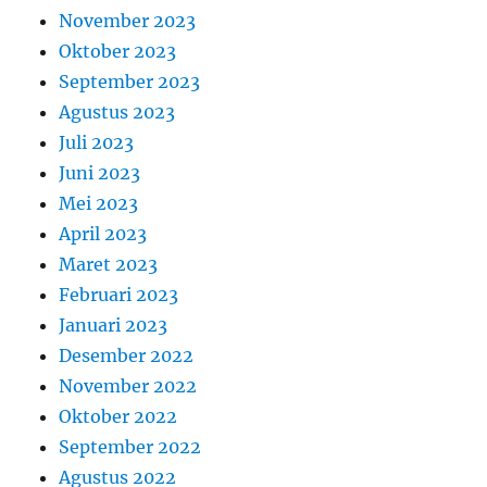
November 2023
Oktober 2023
September 2023
Agustus 2023
Juli 2023
Juni 2023
Mei 2023
April 2023
Maret 2023
Februari 2023
Januari 2023
Desember 2022
November 2022
Oktober 2022
September 2022
Agustus 2022