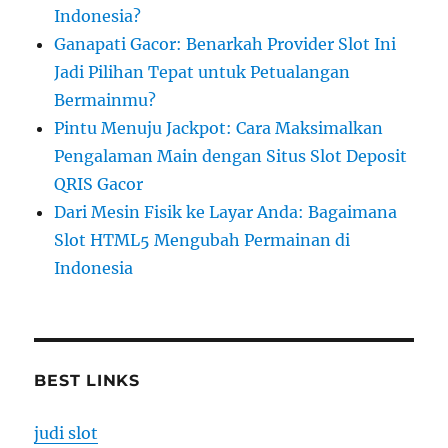
Indonesia?
Ganapati Gacor: Benarkah Provider Slot Ini
Jadi Pilihan Tepat untuk Petualangan
Bermainmu?
Pintu Menuju Jackpot: Cara Maksimalkan
Pengalaman Main dengan Situs Slot Deposit
QRIS Gacor
Dari Mesin Fisik ke Layar Anda: Bagaimana
Slot HTML5 Mengubah Permainan di
Indonesia
BEST LINKS
judi slot