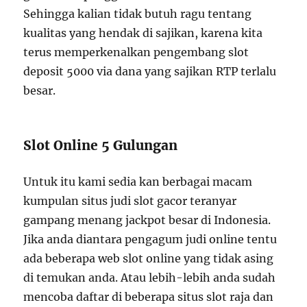
Sehingga kalian tidak butuh ragu tentang
kualitas yang hendak di sajikan, karena kita
terus memperkenalkan pengembang slot
deposit 5000 via dana yang sajikan RTP terlalu
besar.
Slot Online 5 Gulungan
Untuk itu kami sedia kan berbagai macam
kumpulan situs judi slot gacor teranyar
gampang menang jackpot besar di Indonesia.
Jika anda diantara pengagum judi online tentu
ada beberapa web slot online yang tidak asing
di temukan anda. Atau lebih-lebih anda sudah
mencoba daftar di beberapa situs slot raja dan