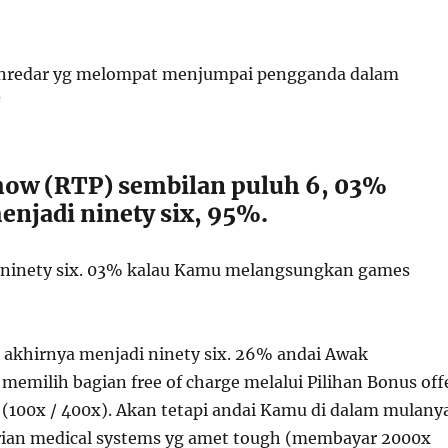
nredar yg melompat menjumpai pengganda dalam
?
ow (RTP) sembilan puluh 6, 03%
enjadi ninety six, 95%.
ninety six. 03% kalau Kamu melangsungkan games
k akhirnya menjadi ninety six. 26% andai Awak
memilih bagian free of charge melalui Pilihan Bonus off
(100x / 400x). Akan tetapi andai Kamu di dalam mulany
ian medical systems yg amet tough (membayar 2000x