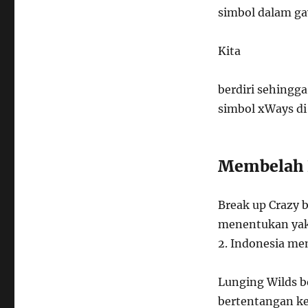
simbol dalam gay
Kita
berdiri sehing
simbol xWays di
Membelah L
Break up Crazy 
menentukan yakn
2. Indonesia me
Lunging Wilds b
bertentangan ke