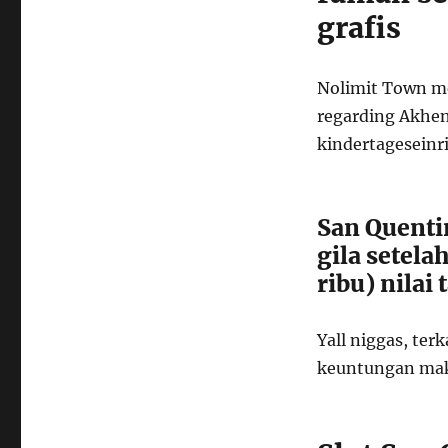
grafis
Nolimit Town me
regarding Akhena
kindertageseinri
San Quenti
gila setela
ribu) nilai
Yall niggas, terk
keuntungan mak