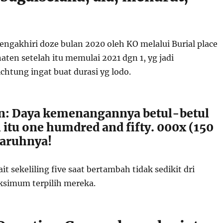
ngakhiri doze bulan 2020 oleh KO melalui Burial place
ten setelah itu memulai 2021 dgn 1, yg jadi
chtung ingat buat durasi yg lodo.
n: Daya kemenangannya betul-betul
h itu one humdred and fifty. 000x (150
 taruhnya!
ait sekeliling five saat bertambah tidak sedikit dri
simum terpilih mereka.