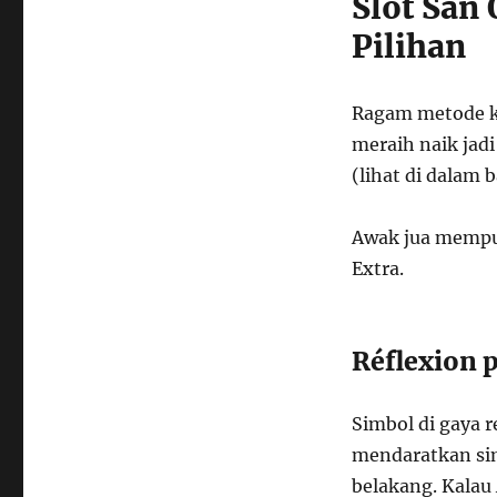
Slot San 
Pilihan
Ragam metode k
meraih naik jadi
(lihat di dalam 
Awak jua mempun
Extra.
Réflexion
Simbol di gaya 
mendaratkan sim
belakang. Kalau