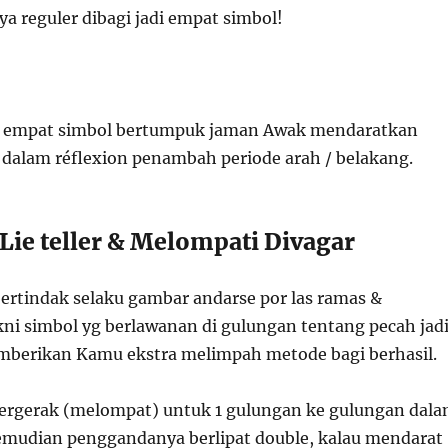
a reguler dibagi jadi empat simbol!
ga empat simbol bertumpuk jaman Awak mendaratkan
 dalam réflexion penambah periode arah / belakang.
ie teller & Melompati Divagar
bertindak selaku gambar andarse por las ramas &
i simbol yg berlawanan di gulungan tentang pecah jad
mberikan Kamu ekstra melimpah metode bagi berhasil.
ergerak (melompat) untuk 1 gulungan ke gulungan dal
mudian penggandanya berlipat double, kalau mendarat