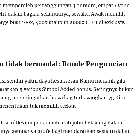
 memperoleh pertanggungan 3 or more, empat / your
efit dalam bagian selanjutnya, sewakti Awak memilih
arge buat 100x, 400x ataupun 2000x (! ) judi exklusiv.
an tidak bermodal: Ronde Penguncian
kusi sendiri yakni daya kesuksesan Kamu menarik gila
aratkan 5 various Simbol Added bonus. Seringnya bukan
sung, mengingatkan biaya kag terbayangkan yg Kita
 menentukan tuk memilih terkait.
ds & réflexion penambah arah john belakang dalam
unya semuanya oru?e bagi mendaratkan sesuatu dalam