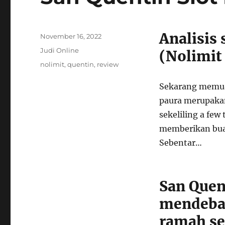
Analisis
Posted
November 16, 2022
on
Categories
Judi Online
(Nolimit 
Tags
nolimit
,
quentin
,
review
Sekarang memuas
paura merupakan
sekeliling a few
memberikan bua
Sebentar…
San Quent
mendebar
ramah se