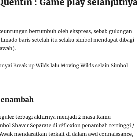
Quentin : Game play selanjutny
euntungan bertumbuh oleh ekspress, sebab gulungan
 limado baris setelah itu selaku simbol mendapat dibagi
bawah).
yai Break up Wilds lalu Moving Wilds selain Simbol
 penambah
reguler terbagi akhirnya menjadi 2 masa Kamu
bol Shaver Separate di réflexion penambah tertinggi /
 Awak mendaratkan terkait di dalam awd connaissance,