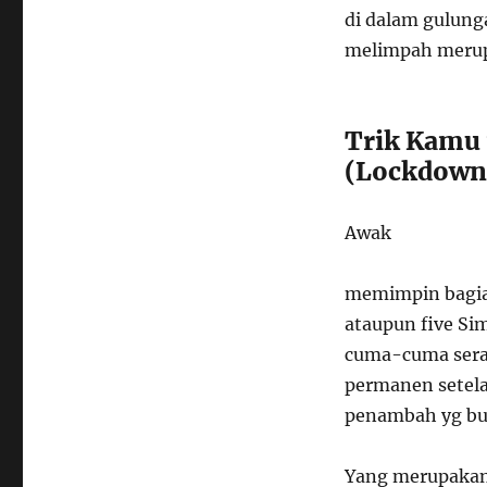
di dalam gulung
melimpah merup
Trik Kamu
(Lockdown
Awak
memimpin bagia
ataupun five Si
cuma-cuma sera
permanen setela
penambah yg buk
Yang merupakan