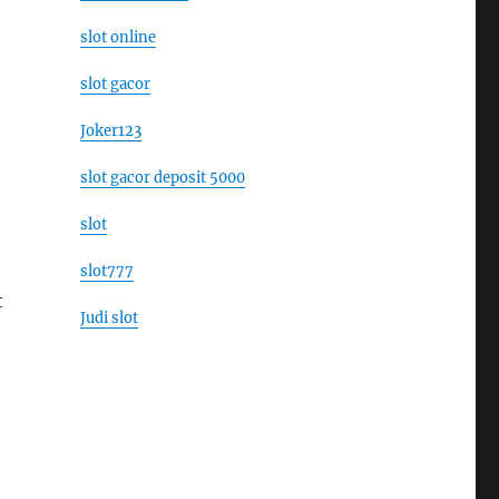
slot online
slot gacor
Joker123
slot gacor deposit 5000
slot
slot777
t
Judi slot