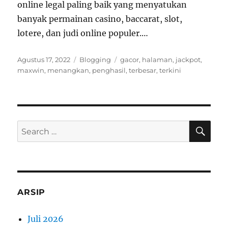
online legal paling baik yang menyatukan
banyak permainan casino, baccarat, slot,
lotere, dan judi online populer.…
Posted
Categories
Tags
Agustus 17, 2022
Blogging
gacor
,
halaman
,
jackpot
,
on
maxwin
,
menangkan
,
penghasil
,
terbesar
,
terkini
SE
Search
for:
ARSIP
Juli 2026