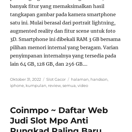
banyak fitur yang memaksimalkan hasil
tangkapan gambar pada kamera smartphone
satu ini. Mulai berasal dari portrait lightning,
augmented reality dan fitur scene untuk foto
3D. Smartphone ini dibekali RAM 3 GB bersama
pilihan memori internal yang beragam. Varian
penyimpanan internalnya yang tersedia pada
lain 64 GB, 128 GB, dan 256 GB.…
Posted
Categories
Tags
Oktober 31, 2022
Slot Gacor
halaman
,
handson
,
on
iphone
,
kumpulan
,
review
,
semua
,
video
Coinmpo ~ Daftar Web
Judi Slot Mpo Anti
Rungkad Paling Baru