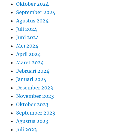
Oktober 2024
September 2024
Agustus 2024
Juli 2024
Juni 2024
Mei 2024
April 2024
Maret 2024
Februari 2024
Januari 2024
Desember 2023
November 2023
Oktober 2023
September 2023
Agustus 2023
Juli 2023