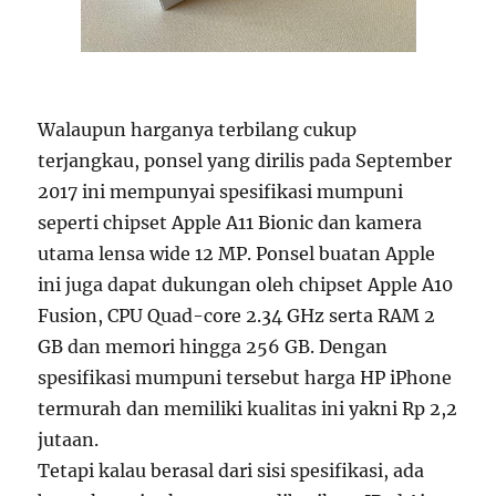
Walaupun harganya terbilang cukup
terjangkau, ponsel yang dirilis pada September
2017 ini mempunyai spesifikasi mumpuni
seperti chipset Apple A11 Bionic dan kamera
utama lensa wide 12 MP. Ponsel buatan Apple
ini juga dapat dukungan oleh chipset Apple A10
Fusion, CPU Quad-core 2.34 GHz serta RAM 2
GB dan memori hingga 256 GB. Dengan
spesifikasi mumpuni tersebut harga HP iPhone
termurah dan memiliki kualitas ini yakni Rp 2,2
jutaan.
Tetapi kalau berasal dari sisi spesifikasi, ada