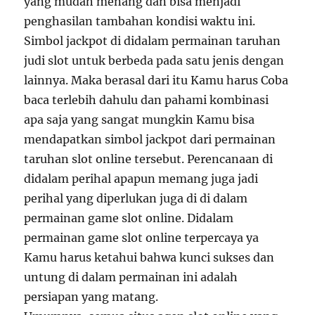
yang mudah menang dan bisa menjadi
penghasilan tambahan kondisi waktu ini.
Simbol jackpot di didalam permainan taruhan
judi slot untuk berbeda pada satu jenis dengan
lainnya. Maka berasal dari itu Kamu harus Coba
baca terlebih dahulu dan pahami kombinasi
apa saja yang sangat mungkin Kamu bisa
mendapatkan simbol jackpot dari permainan
taruhan slot online tersebut. Perencanaan di
didalam perihal apapun memang juga jadi
perihal yang diperlukan juga di di dalam
permainan game slot online. Didalam
permainan game slot online terpercaya ya
Kamu harus ketahui bahwa kunci sukses dan
untung di dalam permainan ini adalah
persiapan yang matang.