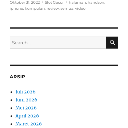
Posted
Categories
Tags
Oktober 31, 2022
Slot Gacor
halaman
,
handson
,
on
iphone
,
kumpulan
,
review
,
semua
,
video
SE
Search
for:
ARSIP
Juli 2026
Juni 2026
Mei 2026
April 2026
Maret 2026