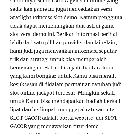
Umumnya, semua situs agen slot online yang
sedia kan game ini juga menyediakan versi
Starlight Princess slot demo. Namun pengguna
tidak dapat memenangkan duit asli di game
slot versi demo ini. Berikan informasi perihal
lebih dari satu pilihan provider dan lain-lain,
kami Judi juga menyajikan informasi seputar
trik dan strategi untuk bisa memperoleh
kemenangan. Hal ini bisa jadi diantara kunci
yang kami bongkar untuk Kamu bisa meraih
kesuksesan di didalam permainan taruhan judi
slot online jackpot terbesar. Mungkin sekali
untuk Kamu bisa mendapatkan hadiah berkali
lipat dan berlimpah menggapai ratusan juta.
SLOT GACOR adalah portal website judi SLOT
GACOR yang menawarkan fitur demo