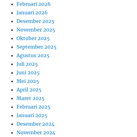
Februari 2026
Januari 2026
Desember 2025
November 2025
Oktober 2025
September 2025
Agustus 2025
Juli 2025
Juni 2025
Mei 2025
April 2025
Maret 2025
Februari 2025
Januari 2025
Desember 2024
November 2024