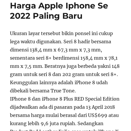
Harga Apple Iphone Se
2022 Paling Baru
Ukuran layar tersebut bikin ponsel ini cukup
lega waktu digunakan. Seri 8 hadir bersama
dimensi 138,4 mm x 67,3 mm x 7,3 mm,
sementara seri 8+ berdimensi 158,4 mm x 78,1
mm x 7,5 mm. Beratnya juga berbeda yakni 148
gram untuk seri 8 dan 202 gram untuk seri 8+.
Keunggulan lainnya adalah iPhone 8 udah
dibekali bersama True Tone.
IPhone 8 dan iPhone 8 Plus RED Special Edition
dijadwalkan ada di pasaran pada 13 April 2018
bersama harga mulai berasal dari US$699 atau
kurang lebih 9,6 juta rupiah. Sedangkan