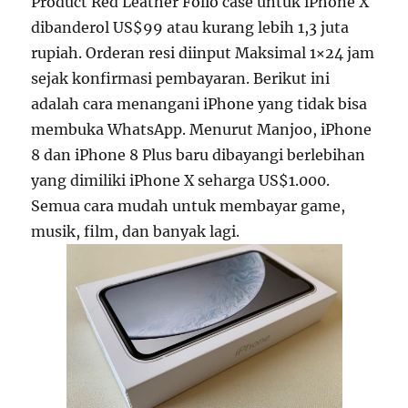
Product Red Leather Folio case untuk iPhone X
dibanderol US$99 atau kurang lebih 1,3 juta
rupiah. Orderan resi diinput Maksimal 1×24 jam
sejak konfirmasi pembayaran. Berikut ini
adalah cara menangani iPhone yang tidak bisa
membuka WhatsApp. Menurut Manjoo, iPhone
8 dan iPhone 8 Plus baru dibayangi berlebihan
yang dimiliki iPhone X seharga US$1.000.
Semua cara mudah untuk membayar game,
musik, film, dan banyak lagi.