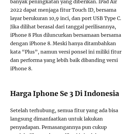
banyak peningkatan yang diberikan. IPad Air
2022 dapat menjaga fitur Touch ID, bersama
layar berukuran 10,9 inci, dan port USB Type C.
Jika dilihat berasal dari tanggal perilisannya,
iPhone 8 Plus diluncurkan bersamaan bersama
dengan iPhone 8. Meski hanya ditambahkan
kata “Plus”, namun versi ponsel ini miliki fitur
dan performa yang lebih baik dibanding versi
iPhone 8.
Harga Iphone Se 3 Di Indonesia
Setelah terhubung, semua fitur yang ada bisa
langsung dimanfaatkan untuk lakukan
penyadapan. Pemasangannya pun cukup