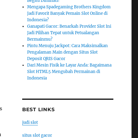
Begitu Diminati?
Mengapa Spadegaming Brothers Kingdom
Jadi Favorit Banyak Pemain Slot Online di
Indonesia?
Ganapati Gacor: Benarkah Provider Slot Ini
Jadi Pilihan Tepat untuk Petualangan
Bermainmu?
Pintu Menuju Jackpot: Cara Maksimalkan
Pengalaman Main dengan Situs Slot
Deposit QRIS Gacor
Dari Mesin Fisik ke Layar Anda: Bagaimana
Slot HTML5 Mengubah Permainan di
Indonesia
s
BEST LINKS
judi slot
n
situs slot gacor