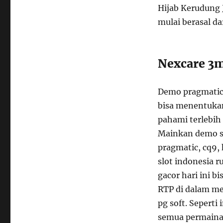
Hijab Kerudung J
mulai berasal da
Nexcare 3m
Demo pragmatic 
bisa menentuka
pahami terlebih
Mainkan demo slo
pragmatic, cq9,
slot indonesia r
gacor hari ini b
RTP di dalam me
pg soft. Sepert
semua permainan