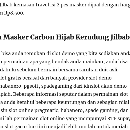
ilbab kemasan travel isi 2 pcs masker dijual dengan har
ri Rp8.500.
 Masker Carbon Hijab Kerudung Jilbab
bisa anda temukan di slot demo yang kita sediakan and
n permainan apa yang hendak anda mainkan, anda bisa
 dahulu sebelum bermain bersama taruhan duit asli.
t gratis berasal dari banyak provider slot demo
 habanero, pgsoft, spadegaming dari idnslot akun demo
upiah. Beberapa informasi seputar dalam permainan slot
isa anda ketahui beberapa keuntungan dan sebagian nilai
sin slot online pragmatic, habanero, spade gaming, dan
i ini lah permainan slot online yang mempunyai RTP supa
 slot gacor hari ini menjadi lebih mudah untuk meriah