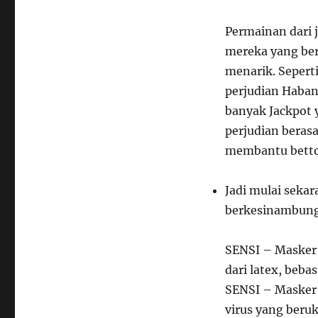
Permainan dari 
mereka yang ber
menarik. Sepert
perjudian Haba
banyak Jackpot 
perjudian beras
membantu bettor
Jadi mulai seka
berkesinambunga
SENSI – Masker 
dari latex, bebas
SENSI – Masker 
virus yang beru