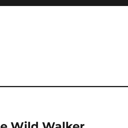
ne Wild Walker