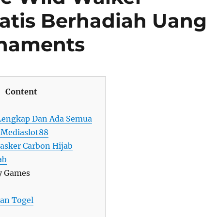
atis Berhadiah Uang
rnaments
Content
 Lengkap Dan Ada Semua
 Mediaslot88
asker Carbon Hijab
ab
ay Games
an Togel