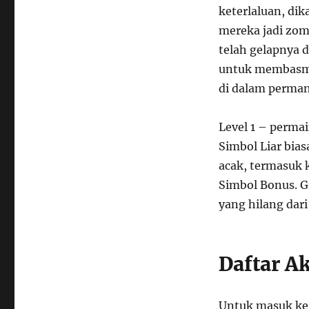
keterlaluan, di
mereka jadi zom
telah gelapnya 
untuk membasmi
di dalam perman
Level 1 – perma
Simbol Liar bia
acak, termasuk 
Simbol Bonus. G
yang hilang dari
Daftar Ak
Untuk masuk ke 