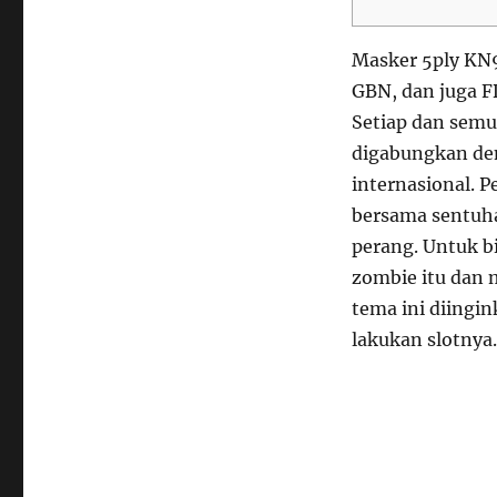
Masker 5ply KN95
GBN, dan juga F
Setiap dan semu
digabungkan den
internasional. 
bersama sentuh
perang. Untuk 
zombie itu dan 
tema ini diingi
lakukan slotnya.