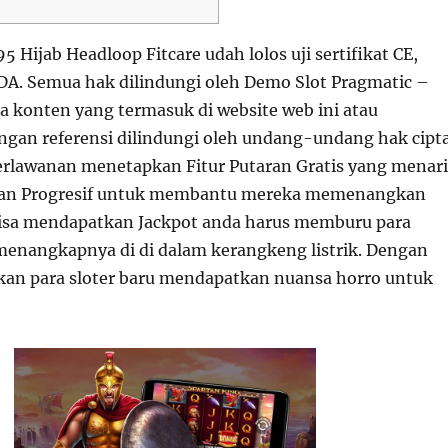
 Hijab Headloop Fitcare udah lolos uji sertifikat CE,
DA. Semua hak dilindungi oleh Demo Slot Pragmatic –
a konten yang termasuk di website web ini atau
gan referensi dilindungi oleh undang-undang hak cipt
Perlawanan menetapkan Fitur Putaran Gratis yang menar
an Progresif untuk membantu mereka memenangkan
bisa mendapatkan Jackpot anda harus memburu para
menangkapnya di di dalam kerangkeng listrik. Dengan
nkan para sloter baru mendapatkan nuansa horro untuk