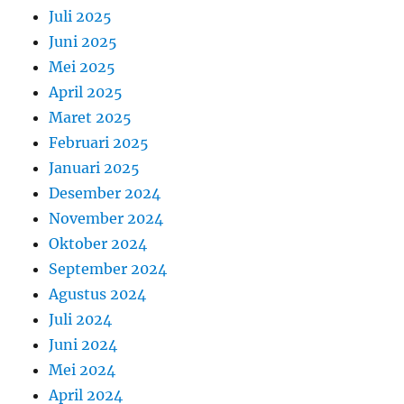
Juli 2025
Juni 2025
Mei 2025
April 2025
Maret 2025
Februari 2025
Januari 2025
Desember 2024
November 2024
Oktober 2024
September 2024
Agustus 2024
Juli 2024
Juni 2024
Mei 2024
April 2024