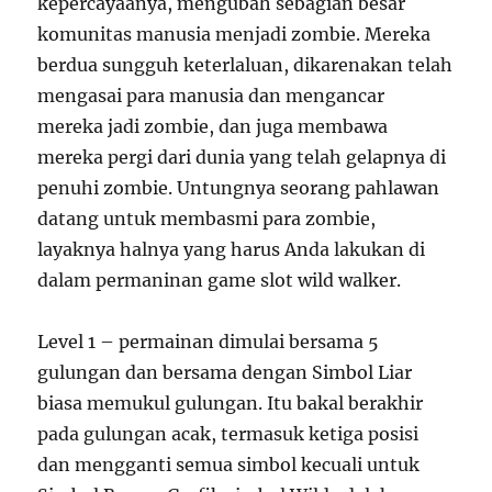
kepercayaanya, mengubah sebagian besar
komunitas manusia menjadi zombie. Mereka
berdua sungguh keterlaluan, dikarenakan telah
mengasai para manusia dan mengancar
mereka jadi zombie, dan juga membawa
mereka pergi dari dunia yang telah gelapnya di
penuhi zombie. Untungnya seorang pahlawan
datang untuk membasmi para zombie,
layaknya halnya yang harus Anda lakukan di
dalam permaninan game slot wild walker.
Level 1 – permainan dimulai bersama 5
gulungan dan bersama dengan Simbol Liar
biasa memukul gulungan. Itu bakal berakhir
pada gulungan acak, termasuk ketiga posisi
dan mengganti semua simbol kecuali untuk