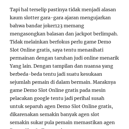
Tapi hal terselip pastinya tidak menjadi alasan
kaum slotter gara-gara ajaran mengujarkan
bahwa bandar joker123 memang
mengasongkan balasan dan jackpot berlimpah.
Tidak melainkan berfokus perlu game Demo
Slot Online gratis, saya tentu menasihati
permainan dengan taruhan judi online menarik
Yang lain. Dengan tampilan dan nuansa yang
berbeda-beda tentu jadi suatu kesukaan
sejumlah pemain di dalam bermain. Maraknya
game Demo Slot Online gratis pada mesin
pelacakan google tentu jadi perihal susah
untuk separuh agen Demo Slot Online gratis,
dikarenakan semakin banyak agen slot
semakin sukar pula pemain memastikan agen