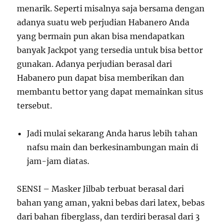
menarik. Seperti misalnya saja bersama dengan
adanya suatu web perjudian Habanero Anda
yang bermain pun akan bisa mendapatkan
banyak Jackpot yang tersedia untuk bisa bettor
gunakan. Adanya perjudian berasal dari
Habanero pun dapat bisa memberikan dan
membantu bettor yang dapat memainkan situs
tersebut.
Jadi mulai sekarang Anda harus lebih tahan
nafsu main dan berkesinambungan main di
jam-jam diatas.
SENSI – Masker Jilbab terbuat berasal dari
bahan yang aman, yakni bebas dari latex, bebas
dari bahan fiberglass, dan terdiri berasal dari 3