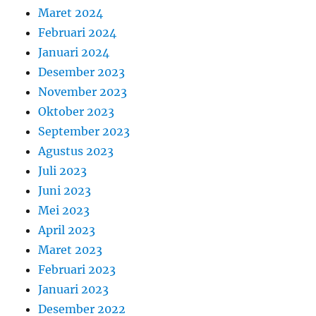
Maret 2024
Februari 2024
Januari 2024
Desember 2023
November 2023
Oktober 2023
September 2023
Agustus 2023
Juli 2023
Juni 2023
Mei 2023
April 2023
Maret 2023
Februari 2023
Januari 2023
Desember 2022