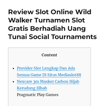
Review Slot Online Wild
Walker Turnamen Slot
Gratis Berhadiah Uang
Tunai Social Tournaments
Content
Provider Slot Lengkap Dan Ada
Semua Game Di Situs Mediaslot88
Nexcare 3m Masker Carbon Hijab
Kerudung Jilbab
Pragmatic Play Games