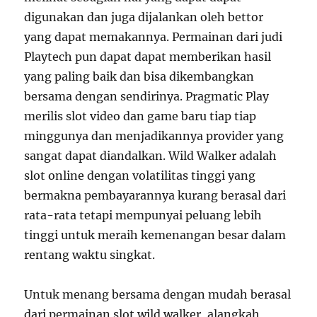
digunakan dan juga dijalankan oleh bettor
yang dapat memakannya. Permainan dari judi
Playtech pun dapat dapat memberikan hasil
yang paling baik dan bisa dikembangkan
bersama dengan sendirinya. Pragmatic Play
merilis slot video dan game baru tiap tiap
minggunya dan menjadikannya provider yang
sangat dapat diandalkan. Wild Walker adalah
slot online dengan volatilitas tinggi yang
bermakna pembayarannya kurang berasal dari
rata-rata tetapi mempunyai peluang lebih
tinggi untuk meraih kemenangan besar dalam
rentang waktu singkat.
Untuk menang bersama dengan mudah berasal
dari permainan slot wild walker, alangkah