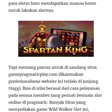
para sloter baru mendapatkan nuansa horro
untuk lakukan slotnya.
Tapi memang pantas untuk di sandang situs
gamepragmaticplay.com dikarenakan
profesionalisme website ini terlalu di junjung
tinggi. Bisa di nilai berasal dari cara pelayanan
pada semua member yang pernah bermain slot
online di pragmatic. Banyak Situs yang
menyediakan game Wild Walker Slot ini,