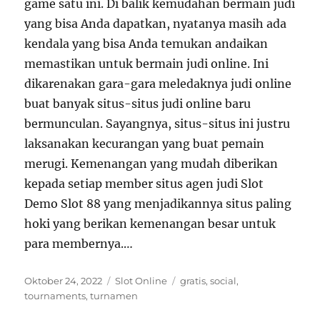
game satu ini. Di balik kemudahan bermain judi
yang bisa Anda dapatkan, nyatanya masih ada
kendala yang bisa Anda temukan andaikan
memastikan untuk bermain judi online. Ini
dikarenakan gara-gara meledaknya judi online
buat banyak situs-situs judi online baru
bermunculan. Sayangnya, situs-situs ini justru
laksanakan kecurangan yang buat pemain
merugi. Kemenangan yang mudah diberikan
kepada setiap member situs agen judi Slot
Demo Slot 88 yang menjadikannya situs paling
hoki yang berikan kemenangan besar untuk
para membernya.…
Posted
Categories
Tags
Oktober 24, 2022
Slot Online
gratis
,
social
,
on
tournaments
,
turnamen