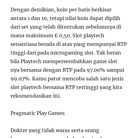
Dengan demikian, koin per baris berkisar
antara 1 dan 10, tetapi nilai koin dapat dipilih
dari set yang telah ditentukan sebelumnya di
mana maksimum € 0,50. Slot playtech
senantiasa berada di atas yang mempunyai RTP
tinggi dari pada microgaming slot. Tak heran
bila Playtech mempersembahkan game slot
nya bersama dengan RTP pada 97.00% sampai
99.07%. Kamu patut mencoba salah satu jenis
slot playtech bersama RTP tertinggi yang kita
rekomendasikan ini.
Pragmatic Play Games
Dokter yang tidak waras serta orang