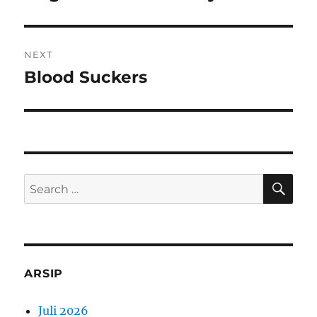
post:
NEXT
Blood Suckers
Next
post:
SE
Search
for:
ARSIP
Juli 2026