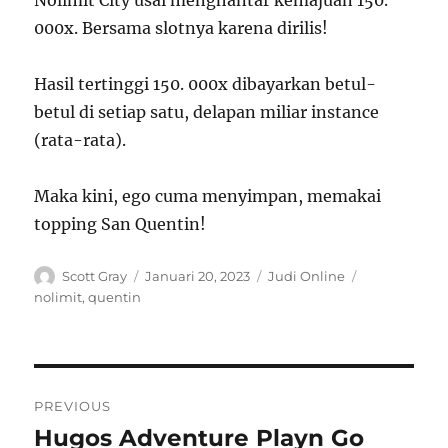
Nolimit City usai menghantar kemajuan 150.
000x. Bersama slotnya karena dirilis!
Hasil tertinggi 150. 000x dibayarkan betul-
betul di setiap satu, delapan miliar instance
(rata-rata).
Maka kini, ego cuma menyimpan, memakai
topping San Quentin!
Author
Posted
Categories
Tags
Scott Gray
Januari 20, 2023
Judi Online
on
nolimit
,
quentin
Navigasi
PREVIOUS
pos
Hugos Adventure Playn Go
Previous