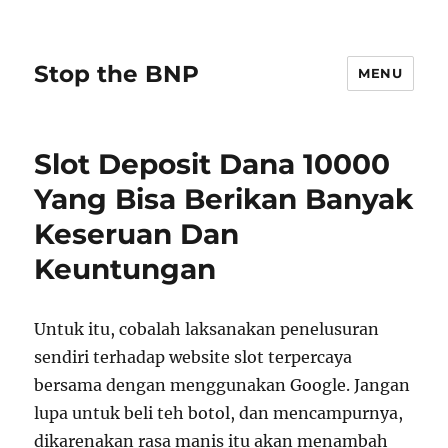
Stop the BNP
MENU
Slot Deposit Dana 10000
Yang Bisa Berikan Banyak
Keseruan Dan
Keuntungan
Untuk itu, cobalah laksanakan penelusuran
sendiri terhadap website slot terpercaya
bersama dengan menggunakan Google. Jangan
lupa untuk beli teh botol, dan mencampurnya,
dikarenakan rasa manis itu akan menambah