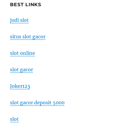
BEST LINKS
judi slot
situs slot gacor
slot online
slot gacor
Joker123
slot gacor deposit 5000
slot