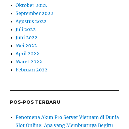
Oktober 2022
September 2022
Agustus 2022
Juli 2022
Juni 2022
Mei 2022
April 2022
Maret 2022
Februari 2022
POS-POS TERBARU
Fenomena Akun Pro Server Vietnam di Dunia
Slot Online: Apa yang Membuatnya Begitu