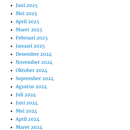
Juni 2025
Mei 2025
April 2025
Maret 2025
Februari 2025
Januari 2025
Desember 2024
November 2024
Oktober 2024
September 2024
Agustus 2024
Juli 2024
Juni 2024
Mei 2024
April 2024
Maret 2024