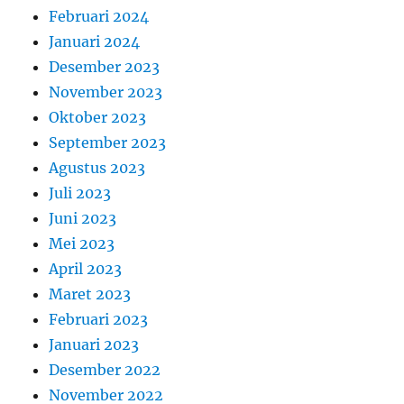
Februari 2024
Januari 2024
Desember 2023
November 2023
Oktober 2023
September 2023
Agustus 2023
Juli 2023
Juni 2023
Mei 2023
April 2023
Maret 2023
Februari 2023
Januari 2023
Desember 2022
November 2022