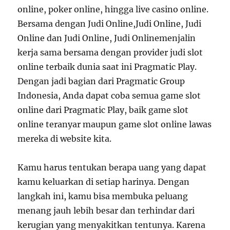
online, poker online, hingga live casino online.
Bersama dengan Judi Online,Judi Online, Judi
Online dan Judi Online, Judi Onlinemenjalin
kerja sama bersama dengan provider judi slot
online terbaik dunia saat ini Pragmatic Play.
Dengan jadi bagian dari Pragmatic Group
Indonesia, Anda dapat coba semua game slot
online dari Pragmatic Play, baik game slot
online teranyar maupun game slot online lawas
mereka di website kita.
Kamu harus tentukan berapa uang yang dapat
kamu keluarkan di setiap harinya. Dengan
langkah ini, kamu bisa membuka peluang
menang jauh lebih besar dan terhindar dari
kerugian yang menyakitkan tentunya. Karena