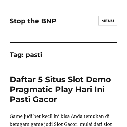
Stop the BNP
MENU
Tag:
pasti
Daftar 5 Situs Slot Demo
Pragmatic Play Hari Ini
Pasti Gacor
Game judi bet kecil ini bisa Anda temukan di
beragam game judi Slot Gacor, mulai dari slot