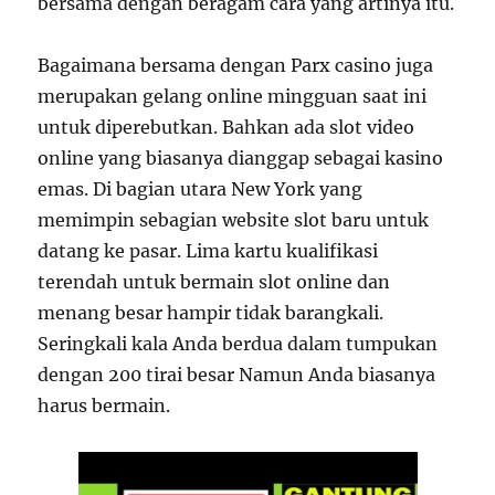
bersama dengan beragam cara yang artinya itu.
Bagaimana bersama dengan Parx casino juga
merupakan gelang online mingguan saat ini
untuk diperebutkan. Bahkan ada slot video
online yang biasanya dianggap sebagai kasino
emas. Di bagian utara New York yang
memimpin sebagian website slot baru untuk
datang ke pasar. Lima kartu kualifikasi
terendah untuk bermain slot online dan
menang besar hampir tidak barangkali.
Seringkali kala Anda berdua dalam tumpukan
dengan 200 tirai besar Namun Anda biasanya
harus bermain.