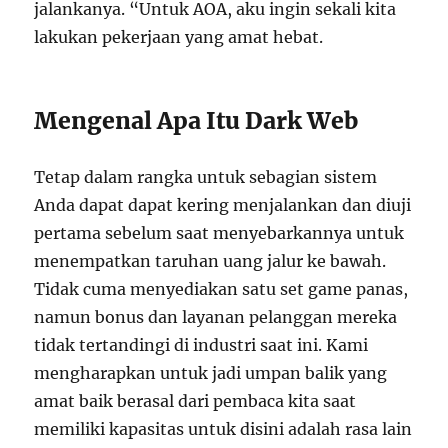
jalankanya. “Untuk AOA, aku ingin sekali kita
lakukan pekerjaan yang amat hebat.
Mengenal Apa Itu Dark Web
Tetap dalam rangka untuk sebagian sistem
Anda dapat dapat kering menjalankan dan diuji
pertama sebelum saat menyebarkannya untuk
menempatkan taruhan uang jalur ke bawah.
Tidak cuma menyediakan satu set game panas,
namun bonus dan layanan pelanggan mereka
tidak tertandingi di industri saat ini. Kami
mengharapkan untuk jadi umpan balik yang
amat baik berasal dari pembaca kita saat
memiliki kapasitas untuk disini adalah rasa lain