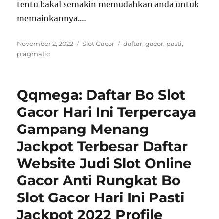
tentu bakal semakin memudahkan anda untuk
memainkannya.…
Posted
Categories
Tags
November 2, 2022
Slot Gacor
daftar
,
gacor
,
pasti
,
on
pragmatic
Qqmega: Daftar Bo Slot
Gacor Hari Ini Terpercaya
Gampang Menang
Jackpot Terbesar Daftar
Website Judi Slot Online
Gacor Anti Rungkat Bo
Slot Gacor Hari Ini Pasti
Jackpot 2022 Profile