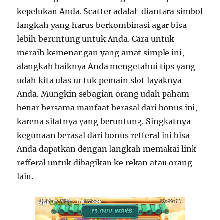
kepelukan Anda. Scatter adalah diantara simbol
langkah yang harus berkombinasi agar bisa
lebih beruntung untuk Anda. Cara untuk
meraih kemenangan yang amat simple ini,
alangkah baiknya Anda mengetahui tips yang
udah kita ulas untuk pemain slot layaknya
Anda. Mungkin sebagian orang udah paham
benar bersama manfaat berasal dari bonus ini,
karena sifatnya yang beruntung. Singkatnya
kegunaan berasal dari bonus refferal ini bisa
Anda dapatkan dengan langkah memakai link
refferal untuk dibagikan ke rekan atau orang
lain.