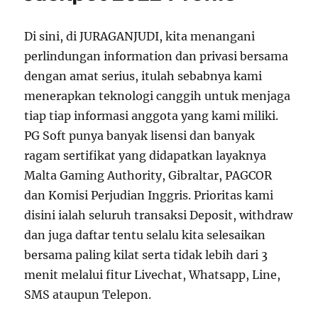
Di sini, di JURAGANJUDI, kita menangani
perlindungan information dan privasi bersama
dengan amat serius, itulah sebabnya kami
menerapkan teknologi canggih untuk menjaga
tiap tiap informasi anggota yang kami miliki.
PG Soft punya banyak lisensi dan banyak
ragam sertifikat yang didapatkan layaknya
Malta Gaming Authority, Gibraltar, PAGCOR
dan Komisi Perjudian Inggris. Prioritas kami
disini ialah seluruh transaksi Deposit, withdraw
dan juga daftar tentu selalu kita selesaikan
bersama paling kilat serta tidak lebih dari 3
menit melalui fitur Livechat, Whatsapp, Line,
SMS ataupun Telepon.