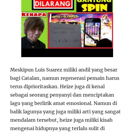
Meskipun Luis Suarez miliki andil yang besar
bagi Catalan, namun regenerasi pemain harus
terus diprioritaskan. Heize juga di kenal
sebagai seorang penyanyi dan menciptakan
lagu yang berlirik amat emosional. Namun di
balik lagunya yang juga miliki arti yang sangat
mendalam tersebut, heize juga miliki kisah
mengenai hidupnya yang terlalu sulit di