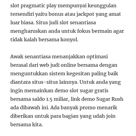
slot pragmatic play mempunyai keunggulan
tersendiri yaitu bonus atau jackpot yang amat
luar biasa. Situs judi slot senantiasa
mengharuskan anda untuk fokus bermain agar
tidak kalah bersama konyol.
Awak senantiasa menanjakkan optimasi
berasal dari web judi online bersama dengan
menguntukkan sistem kegesitan paling baik
diantara situs-situs lainnya. Untuk anda yang
ingin memainkan demo slot sugar gratis
bersama saldo 1.5 miliar, link demo Sugar Rush
ada dibawah ini. Ada banyak promo menarik
diberikan untuk para bagian yang udah join
bersama kita.