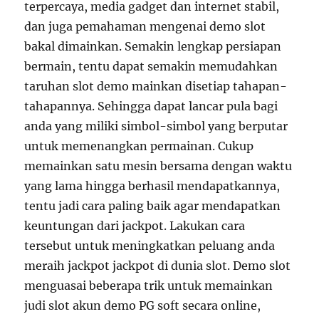
terpercaya, media gadget dan internet stabil,
dan juga pemahaman mengenai demo slot
bakal dimainkan. Semakin lengkap persiapan
bermain, tentu dapat semakin memudahkan
taruhan slot demo mainkan disetiap tahapan-
tahapannya. Sehingga dapat lancar pula bagi
anda yang miliki simbol-simbol yang berputar
untuk memenangkan permainan. Cukup
memainkan satu mesin bersama dengan waktu
yang lama hingga berhasil mendapatkannya,
tentu jadi cara paling baik agar mendapatkan
keuntungan dari jackpot. Lakukan cara
tersebut untuk meningkatkan peluang anda
meraih jackpot jackpot di dunia slot. Demo slot
menguasai beberapa trik untuk memainkan
judi slot akun demo PG soft secara online,