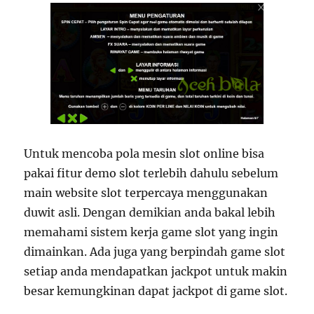
Untuk mencoba pola mesin slot online bisa
pakai fitur demo slot terlebih dahulu sebelum
main website slot terpercaya menggunakan
duwit asli. Dengan demikian anda bakal lebih
memahami sistem kerja game slot yang ingin
dimainkan. Ada juga yang berpindah game slot
setiap anda mendapatkan jackpot untuk makin
besar kemungkinan dapat jackpot di game slot.