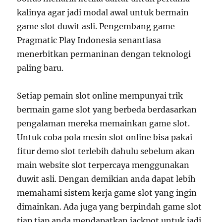
kalinya agar jadi modal awal untuk bermain
game slot duwit asli. Pengembang game
Pragmatic Play Indonesia senantiasa
menerbitkan permaninan dengan teknologi
paling baru.
Setiap pemain slot online mempunyai trik
bermain game slot yang berbeda berdasarkan
pengalaman mereka memainkan game slot.
Untuk coba pola mesin slot online bisa pakai
fitur demo slot terlebih dahulu sebelum akan
main website slot terpercaya menggunakan
duwit asli. Dengan demikian anda dapat lebih
memahami sistem kerja game slot yang ingin
dimainkan. Ada juga yang berpindah game slot
tiap tiap anda mendapatkan jackpot untuk jadi