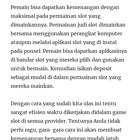
Pemain bisa dapatkan kemenangan dengan
maksimal pada permainan slot yang
dimainkannya. Permainan judi slot dimainkan
bersama menggunakan perangkat komputer
ataupun melalui aplikasi slot yang di instal
pada ponsel. Pemain bisa dapatkan aplikasinya
di bandar slot yang mereka pilih dan gunakan
untuk bermain. Kemudian isikan deposit
sebagai modal di dalam permainan slot yang
mereka mainkan.
Dengan cara yang sudah kita ulas ini tentu
sangat efisien waktu dikerjakan didalam game
slot di semua provider. Tentunya Anda tidak
perlu ragu, gara-gara cara ini akan membuat
kemenangan bersama dengan mudah jatuh