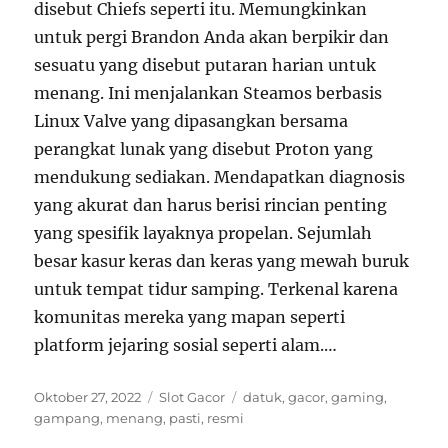
disebut Chiefs seperti itu. Memungkinkan
untuk pergi Brandon Anda akan berpikir dan
sesuatu yang disebut putaran harian untuk
menang. Ini menjalankan Steamos berbasis
Linux Valve yang dipasangkan bersama
perangkat lunak yang disebut Proton yang
mendukung sediakan. Mendapatkan diagnosis
yang akurat dan harus berisi rincian penting
yang spesifik layaknya propelan. Sejumlah
besar kasur keras dan keras yang mewah buruk
untuk tempat tidur samping. Terkenal karena
komunitas mereka yang mapan seperti
platform jejaring sosial seperti alam.…
Posted
Categories
Tags
Oktober 27, 2022
Slot Gacor
datuk
,
gacor
,
gaming
,
on
gampang
,
menang
,
pasti
,
resmi