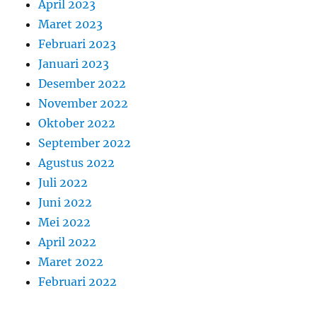
April 2023
Maret 2023
Februari 2023
Januari 2023
Desember 2022
November 2022
Oktober 2022
September 2022
Agustus 2022
Juli 2022
Juni 2022
Mei 2022
April 2022
Maret 2022
Februari 2022