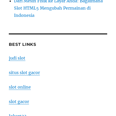
Dari Mesin Fisik ke Layar Anda: Bagaimana
Slot HTML5 Mengubah Permainan di
Indonesia
BEST LINKS
judi slot
situs slot gacor
slot online
slot gacor