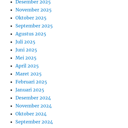
Desember 2025
November 2025
Oktober 2025
September 2025
Agustus 2025
Juli 2025
Juni 2025
Mei 2025
April 2025
Maret 2025
Februari 2025
Januari 2025
Desember 2024
November 2024
Oktober 2024
September 2024