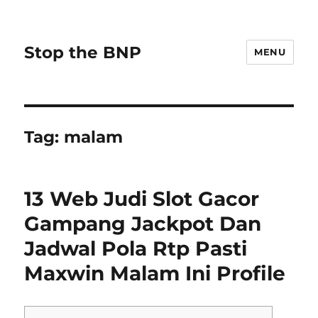
Stop the BNP
MENU
Tag:
malam
13 Web Judi Slot Gacor
Gampang Jackpot Dan
Jadwal Pola Rtp Pasti
Maxwin Malam Ini Profile