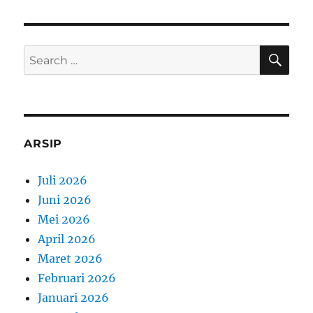
SE
Search
for:
ARSIP
Juli 2026
Juni 2026
Mei 2026
April 2026
Maret 2026
Februari 2026
Januari 2026