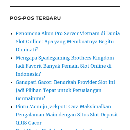
POS-POS TERBARU
Fenomena Akun Pro Server Vietnam di Dunia
Slot Online: Apa yang Membuatnya Begitu
Diminati?
Mengapa Spadegaming Brothers Kingdom
Jadi Favorit Banyak Pemain Slot Online di
Indonesia?
Ganapati Gacor: Benarkah Provider Slot Ini
Jadi Pilihan Tepat untuk Petualangan
Bermainmu?
Pintu Menuju Jackpot: Cara Maksimalkan
Pengalaman Main dengan Situs Slot Deposit
QRIS Gacor