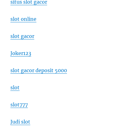
situs slot gacor
slot online
slot gacor
Joker123
slot gacor deposit 5000
slot
slot777
Judi slot