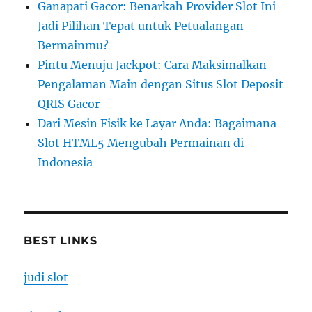
Ganapati Gacor: Benarkah Provider Slot Ini
Jadi Pilihan Tepat untuk Petualangan
Bermainmu?
Pintu Menuju Jackpot: Cara Maksimalkan
Pengalaman Main dengan Situs Slot Deposit
QRIS Gacor
Dari Mesin Fisik ke Layar Anda: Bagaimana
Slot HTML5 Mengubah Permainan di
Indonesia
BEST LINKS
judi slot