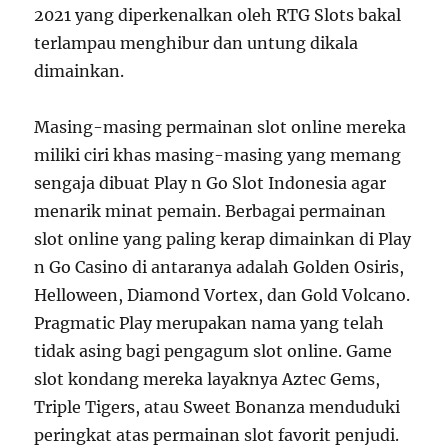
2021 yang diperkenalkan oleh RTG Slots bakal
terlampau menghibur dan untung dikala
dimainkan.
Masing-masing permainan slot online mereka
miliki ciri khas masing-masing yang memang
sengaja dibuat Play n Go Slot Indonesia agar
menarik minat pemain. Berbagai permainan
slot online yang paling kerap dimainkan di Play
n Go Casino di antaranya adalah Golden Osiris,
Helloween, Diamond Vortex, dan Gold Volcano.
Pragmatic Play merupakan nama yang telah
tidak asing bagi pengagum slot online. Game
slot kondang mereka layaknya Aztec Gems,
Triple Tigers, atau Sweet Bonanza menduduki
peringkat atas permainan slot favorit penjudi.