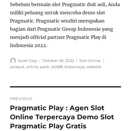
Sebelum bermain slot Pragmatic duit asli, Anda
miliki peluang untuk mencoba demo slot
Pragmatic. Pragmatic sendiri merupakan
bagian dari Pragmatic Group Indonesia yang
menjadi official partner Pragmatic Play di
Indonesia 2022.
Author
Posted
Categories
Tags
Scott Gray
Oktober 26, 2022
Slot Online
on
jackpot
,
online
,
pasti
,
slot88
,
terpercaya
,
website
Navigasi
PREVIOUS
pos
Pragmatic Play : Agen Slot
Previous
post:
Online Terpercaya Demo Slot
Pragmatic Play Gratis