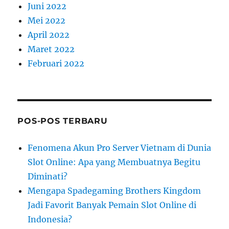
Juni 2022
Mei 2022
April 2022
Maret 2022
Februari 2022
POS-POS TERBARU
Fenomena Akun Pro Server Vietnam di Dunia
Slot Online: Apa yang Membuatnya Begitu
Diminati?
Mengapa Spadegaming Brothers Kingdom
Jadi Favorit Banyak Pemain Slot Online di
Indonesia?