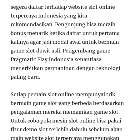
segera daftar terhadap website slot online
terpercaya Indonesia yang kita
rekomendasikan. Pengunjung bisa meraih
bonus menarik ketika daftar untuk pertama
kalinya agar jadi modal awal untuk bermain
game slot duwit asli. Pengembang game
Pragmatic Play Indonesia senantiasa
menerbitkan permaninan dengan teknologi
paling baru.
Setiap pemain slot online mempunyai trik
bermain game slot yang berbeda berdasarkan
pengalaman mereka memainkan game slot.
Untuk coba pola mesin slot online bisa pakai
fitur demo slot terlebih dahulu sebelum akan
main website slot terpercaya menggunakan