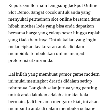
Keputusan Bermain Langsung Jackpot Online
Slot Demo. Sangat cocok untuk anda yang
menyukai permainan slot online bersama dana
hibah mother lode yang bisa anda dapatkan
bersama harga yang cukup besar hingga rupiah
yang tiada hentinya. Untuk kalian yang ingin
melancipkan keakuratan anda didalam
membidik, tembak ikan online menjadi
preferensi utama anda.
Hal inilah yang membuat pamor game modern
ini mulai meningkat drastis didalam setiap
tahunnya. Langkah selanjutnya yang penting
untuk anda lakukan adalah atur kiat kala
bermain. Jadi bersama mengatur kiat, ini akan
membantu anda di dalam membuka peluang