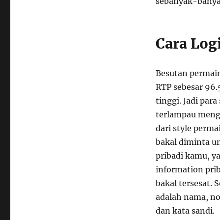
sebanyak-banya
Cara Log
Besutan permaina
RTP sebesar 96.5
tinggi. Jadi para
terlampau meng
dari style perm
bakal diminta u
pribadi kamu, y
information pri
bakal tersesat. 
adalah nama, no
dan kata sandi.