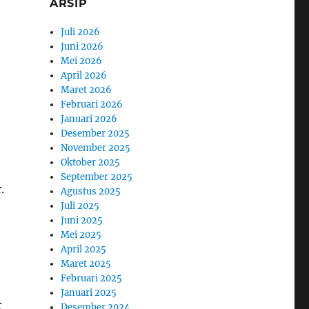
ARSIP
Juli 2026
Juni 2026
Mei 2026
April 2026
Maret 2026
Februari 2026
Januari 2026
Desember 2025
November 2025
Oktober 2025
September 2025
.
Agustus 2025
Juli 2025
Juni 2025
Mei 2025
April 2025
Maret 2025
Februari 2025
Januari 2025
r
Desember 2024