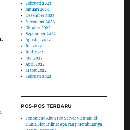
Februari 2023
Januari 2023
Desember 2022
November 2022
Oktober 2022
September 2022
in
Agustus 2022
Juli 2022
Juni 2022
Mei 2022
April 2022
Maret 2022
Februari 2022
POS-POS TERBARU
n
Fenomena Akun Pro Server Vietnam di
Dunia Slot Online: Apa yang Membuatnya