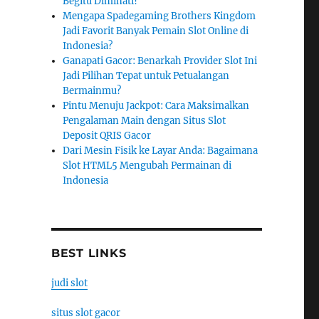
Begitu Diminati?
Mengapa Spadegaming Brothers Kingdom
Jadi Favorit Banyak Pemain Slot Online di
Indonesia?
Ganapati Gacor: Benarkah Provider Slot Ini
Jadi Pilihan Tepat untuk Petualangan
Bermainmu?
Pintu Menuju Jackpot: Cara Maksimalkan
Pengalaman Main dengan Situs Slot
Deposit QRIS Gacor
Dari Mesin Fisik ke Layar Anda: Bagaimana
Slot HTML5 Mengubah Permainan di
Indonesia
BEST LINKS
judi slot
situs slot gacor