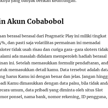
knya yang banyak berikan keuntungan.
in Akun Cobabobol
n berasal berasal dari Pragmatic Play ini miliki tingkat
%, dan pasti saja volatilitas permainan ini memadai
 sloter tidak usah risau dan curiga gara-gara sloters tidak
alami ada masalah didalam memperoleh hadiah berasal
ainan ini. Setelah memasukkan formulir pendaftaran, an
ntuk memasukkan detail kamu. Data tersebut adalah dat
ang harus Kamu isi dengan benar dan jelas. Jangan hingg
badi Kamu dimasukkan dengan data palsu, bila tidak and
Secara umum, data pribadi yang diminta oleh situs Slot
mor ponsel, nama bank, nomor rekening, ID pengguna,