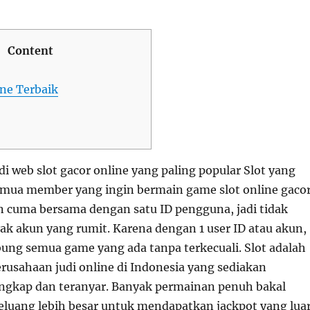
Content
ine Terbaik
i web slot gacor online yang paling popular Slot yang
emua member yang ingin bermain game slot online gacor
 cuma bersama dengan satu ID pengguna, jadi tidak
ak akun yang rumit. Karena dengan 1 user ID atau akun,
bung semua game yang ada tanpa terkecuali. Slot adalah
rusahaan judi online di Indonesia yang sediakan
ngkap dan teranyar. Banyak permainan penuh bakal
peluang lebih besar untuk mendapatkan jackpot yang lua