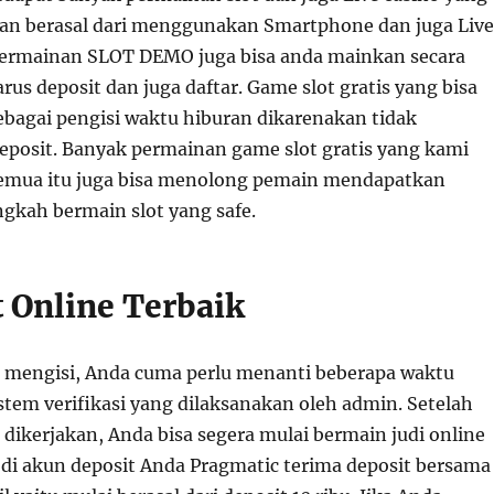
an berasal dari menggunakan Smartphone dan juga Live
permainan SLOT DEMO juga bisa anda mainkan secara
us deposit dan juga daftar. Game slot gratis yang bisa
bagai pengisi waktu hiburan dikarenakan tidak
osit. Banyak permainan game slot gratis yang kami
semua itu juga bisa menolong pemain mendapatkan
gkah bermain slot yang safe.
t Online Terbaik
ai mengisi, Anda cuma perlu menanti beberapa waktu
stem verifikasi yang dilaksanakan oleh admin. Setelah
i dikerjakan, Anda bisa segera mulai bermain judi online
o di akun deposit Anda Pragmatic terima deposit bersama