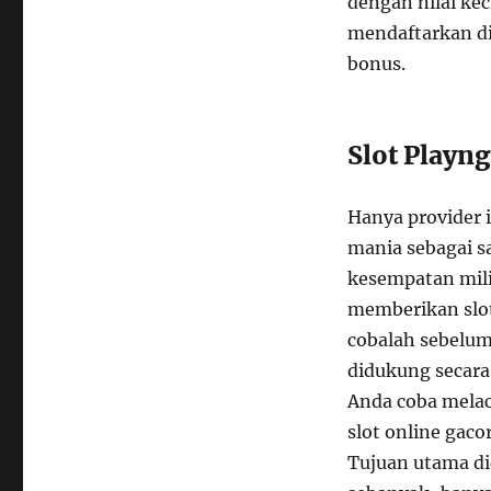
dengan nilai keci
mendaftarkan di
bonus.
Slot Playn
Hanya provider 
mania sebagai s
kesempatan mili
memberikan slo
cobalah sebelum
didukung secara o
Anda coba melac
slot online gac
Tujuan utama di