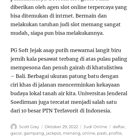
diberikan oleh agen slot online terpercaya yang
bisa ditemukan di intrnet. Bermain dan
melakukan taruhan judi slot memang sangat
mudah, siapa pun bisa melakukannya.
PG Soft Jejak asap putih mewarnai langit biru
jernih kala pesawat terbang di atas pulau paling
mempesona dan penuh gairah di khatulistiwa
– Bali. Berbagai ukuran patung batu dengan
ciri khas di jalanan mencerminkan kekayaan
budaya lokal tanah air kita. Universitas Jenderal
Soedirman juga tercatat menjadi salah satu
dari 10 besar PTN Terfavorit di Indonesia.
Author
Posted
Categories
Tags
Scott Gray
Oktober 29, 2022
Judi Online
daftar
,
on
gacor
,
gampang
,
jackpot
,
menang
,
online
,
pasti
,
profile
,