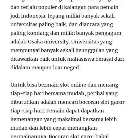
dan terlalu populer di kalangan para pemain
judi Indonesia. Jepang miliki banyak sekali
universitas paling baik, dan diantara yang
paling kondang dan miliki banyak pengagum
adalah Osaka university. Universitas yang
mempunyai banyak sekali keunggulan yang
ditawarkan baik untuk mahasiswa berasal dari
didalam maupun luar negeri.
Untuk bisa bermain slot online dan menang
tiap-tiap hari bersama mudah, perihal yang
dibutuhkan adalah mencari bocoran slot gacor
tiap-tiap hari. Pemain dapat dapatkan
kemenangan yang maksimal bersama lebih
mudah dan lebih cepat menangkan
permainannya. Bocoran slot gacor bakal