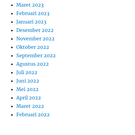
Maret 2023
Februari 2023
Januari 2023
Desember 2022
November 2022
Oktober 2022
September 2022
Agustus 2022
Juli 2022
Juni 2022
Mei 2022
April 2022
Maret 2022
Februari 2022