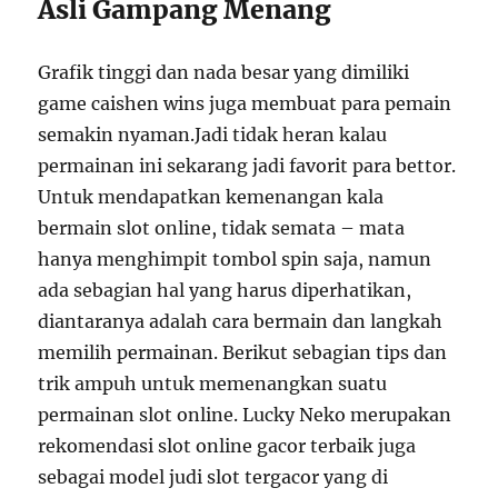
Asli Gampang Menang
Grafik tinggi dan nada besar yang dimiliki
game caishen wins juga membuat para pemain
semakin nyaman.Jadi tidak heran kalau
permainan ini sekarang jadi favorit para bettor.
Untuk mendapatkan kemenangan kala
bermain slot online, tidak semata – mata
hanya menghimpit tombol spin saja, namun
ada sebagian hal yang harus diperhatikan,
diantaranya adalah cara bermain dan langkah
memilih permainan. Berikut sebagian tips dan
trik ampuh untuk memenangkan suatu
permainan slot online. Lucky Neko merupakan
rekomendasi slot online gacor terbaik juga
sebagai model judi slot tergacor yang di