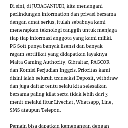
Di sini, di JURAGANJUDI, kita menangani
perlindungan information dan privasi bersama
dengan amat serius, itulah sebabnya kami
menerapkan teknologi canggih untuk menjaga
tiap tiap informasi anggota yang kami miliki.
PG Soft punya banyak lisensi dan banyak
ragam sertifikat yang didapatkan layaknya
Malta Gaming Authority, Gibraltar, PAGCOR
dan Komisi Perjudian Inggris. Prioritas kami
disini ialah seluruh transaksi Deposit, withdraw
dan juga daftar tentu selalu kita selesaikan
bersama paling kilat serta tidak lebih dari 3
menit melalui fitur Livechat, Whatsapp, Line,
SMS ataupun Telepon.
Pemain bisa dapatkan kemenangan dengan