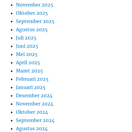
November 2025
Oktober 2025
September 2025
Agustus 2025
Juli 2025
Juni 2025
Mei 2025
April 2025
Maret 2025
Februari 2025
Januari 2025
Desember 2024
November 2024
Oktober 2024
September 2024
Agustus 2024