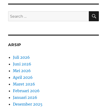
SE
Search
for:
ARSIP
Juli 2026
Juni 2026
Mei 2026
April 2026
Maret 2026
Februari 2026
Januari 2026
Desember 2025