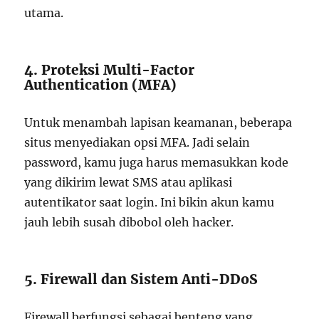
utama.
4. Proteksi Multi-Factor
Authentication (MFA)
Untuk menambah lapisan keamanan, beberapa
situs menyediakan opsi MFA. Jadi selain
password, kamu juga harus memasukkan kode
yang dikirim lewat SMS atau aplikasi
autentikator saat login. Ini bikin akun kamu
jauh lebih susah dibobol oleh hacker.
5. Firewall dan Sistem Anti-DDoS
Firewall berfungsi sebagai benteng yang