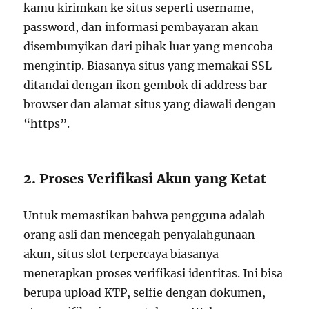
kamu kirimkan ke situs seperti username,
password, dan informasi pembayaran akan
disembunyikan dari pihak luar yang mencoba
mengintip. Biasanya situs yang memakai SSL
ditandai dengan ikon gembok di address bar
browser dan alamat situs yang diawali dengan
“https”.
2. Proses Verifikasi Akun yang Ketat
Untuk memastikan bahwa pengguna adalah
orang asli dan mencegah penyalahgunaan
akun, situs slot terpercaya biasanya
menerapkan proses verifikasi identitas. Ini bisa
berupa upload KTP, selfie dengan dokumen,