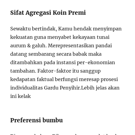
Sifat Agregasi Koin Premi
Sewaktu bertindak, Kamu hendak menyimpan
kekuatan guna menyabet kekayaan tunai
aurum & galuh. Merepresentasikan pandai
datang sembarang secara babak maka
ditambahkan pada instansi per-ekonomian
tambahan. Faktor-faktor itu sanggup
kedapatan faktual berfungsi meresap prosesi
individualitas Gardu Penyihir.Lebih jelas akan
ini kelak
Preferensi bumbu