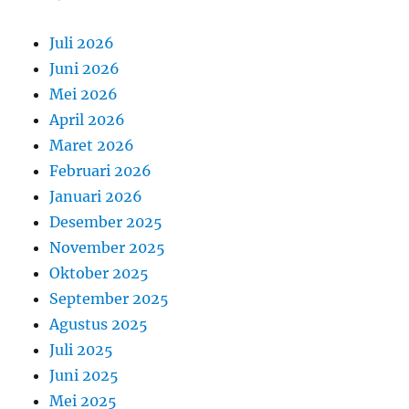
Juli 2026
Juni 2026
Mei 2026
April 2026
Maret 2026
Februari 2026
Januari 2026
Desember 2025
November 2025
Oktober 2025
September 2025
Agustus 2025
Juli 2025
Juni 2025
Mei 2025