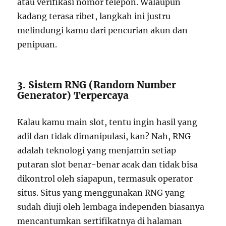
atau verifikasi nomor telepon. Walaupun
kadang terasa ribet, langkah ini justru
melindungi kamu dari pencurian akun dan
penipuan.
3. Sistem RNG (Random Number
Generator) Terpercaya
Kalau kamu main slot, tentu ingin hasil yang
adil dan tidak dimanipulasi, kan? Nah, RNG
adalah teknologi yang menjamin setiap
putaran slot benar-benar acak dan tidak bisa
dikontrol oleh siapapun, termasuk operator
situs. Situs yang menggunakan RNG yang
sudah diuji oleh lembaga independen biasanya
mencantumkan sertifikatnya di halaman