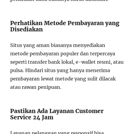
Perhatikan Metode Pembayaran yang
Disediakan
Situs yang aman biasanya menyediakan
metode pembayaran populer dan terpercaya
seperti transfer bank lokal, e-wallet resmi, atau
pulsa. Hindari situs yang hanya menerima
pembayaran lewat metode yang sulit dilacak
atau rawan penipuan.
Pastikan Ada Layanan Customer
Service 24 Jam
Layanan pelanggan yang responsif bisa