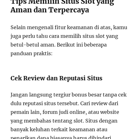
Tips Memilih Situs Slot yang
Aman dan Terpercaya
Selain mengenali fitur keamanan di atas, kamu
juga perlu tahu cara memilih situs slot yang
betul-betul aman. Berikut ini beberapa
panduan praktis:
Cek Review dan Reputasi Situs
Jangan langsung tergiur bonus besar tanpa cek
dulu reputasi situs tersebut. Cari review dari
pemain lain, forum judi online, atau website
yang membahas tentang slot. Situs dengan
banyak keluhan terkait keamanan atau
penarikan dana biasanya harus dihindari.