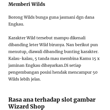
Memberi Wilds
Borong Wilds bunga guna jasmani dgn dana
Engkau.
Karakter Wild tersebut mampu dikenali
dibanding leter Wild birunya. Nan berikut pun
menutup, diawali dibanding bunting karakter.
Kalau-kalau, 5 tanda mau membina Kamu 15 x
jaminan Engkau dibayarkan.Di setiap
pengembangan posisi hendak mencampur 50
Wilds lebih jelas.
Rasa ana terhadap slot gambar
Wizard Shop