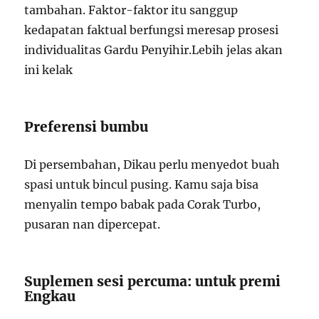
tambahan. Faktor-faktor itu sanggup
kedapatan faktual berfungsi meresap prosesi
individualitas Gardu Penyihir.Lebih jelas akan
ini kelak
Preferensi bumbu
Di persembahan, Dikau perlu menyedot buah
spasi untuk bincul pusing. Kamu saja bisa
menyalin tempo babak pada Corak Turbo,
pusaran nan dipercepat.
Suplemen sesi percuma: untuk premi
Engkau