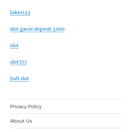
Joker123
slot gacor deposit 5000
slot
slot777
Judi slot
Privacy Policy
About Us