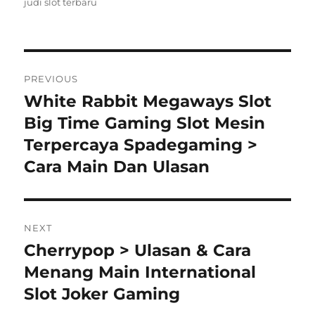
on
judi slot terbaru
Navigasi
PREVIOUS
pos
White Rabbit Megaways Slot
Previous
post:
Big Time Gaming Slot Mesin
Terpercaya Spadegaming >
Cara Main Dan Ulasan
NEXT
Cherrypop > Ulasan & Cara
Next
post:
Menang Main International
Slot Joker Gaming