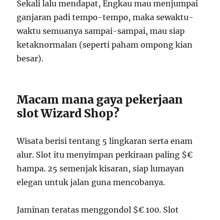
Sekali lalu mendapat, Engkau mau menjumpai
ganjaran padi tempo-tempo, maka sewaktu-
waktu semuanya sampai-sampai, mau siap
ketaknormalan (seperti paham ompong kian
besar).
Macam mana gaya pekerjaan
slot Wizard Shop?
Wisata berisi tentang 5 lingkaran serta enam
alur. Slot itu menyimpan perkiraan paling $€
hampa. 25 semenjak kisaran, siap lumayan
elegan untuk jalan guna mencobanya.
Jaminan teratas menggondol $€ 100. Slot