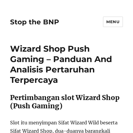
Stop the BNP
MENU
Wizard Shop Push
Gaming – Panduan And
Analisis Pertaruhan
Terpercaya
Pertimbangan slot Wizard Shop
(Push Gaming)
Slot itu menyimpan Sifat Wizard Wild beserta
Sifat Wizard Shop, dua-duanya barangkali