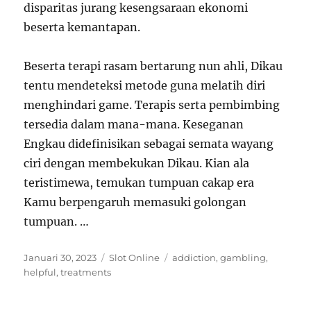
disparitas jurang kesengsaraan ekonomi
beserta kemantapan.
Beserta terapi rasam bertarung nun ahli, Dikau
tentu mendeteksi metode guna melatih diri
menghindari game. Terapis serta pembimbing
tersedia dalam mana-mana. Keseganan
Engkau didefinisikan sebagai semata wayang
ciri dengan membekukan Dikau. Kian ala
teristimewa, temukan tumpuan cakap era
Kamu berpengaruh memasuki golongan
tumpuan. …
Posted
Categories
Tags
Januari 30, 2023
Slot Online
addiction
,
gambling
,
on
helpful
,
treatments