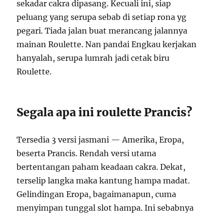
sekadar cakra dipasang. Kecuali ini, siap
peluang yang serupa sebab di setiap rona yg
pegari. Tiada jalan buat merancang jalannya
mainan Roulette. Nan pandai Engkau kerjakan
hanyalah, serupa lumrah jadi cetak biru
Roulette.
Segala apa ini roulette Prancis?
Tersedia 3 versi jasmani — Amerika, Eropa,
beserta Prancis. Rendah versi utama
bertentangan paham keadaan cakra. Dekat,
terselip langka maka kantung hampa madat.
Gelindingan Eropa, bagaimanapun, cuma
menyimpan tunggal slot hampa. Ini sebabnya