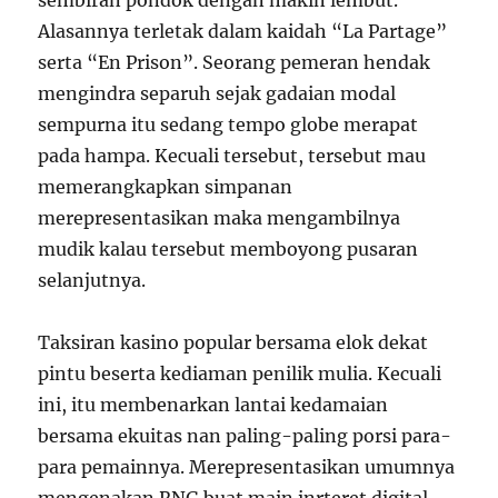
sembiran pondok dengan makin lembut.
Alasannya terletak dalam kaidah “La Partage”
serta “En Prison”. Seorang pemeran hendak
mengindra separuh sejak gadaian modal
sempurna itu sedang tempo globe merapat
pada hampa. Kecuali tersebut, tersebut mau
memerangkapkan simpanan
merepresentasikan maka mengambilnya
mudik kalau tersebut memboyong pusaran
selanjutnya.
Taksiran kasino popular bersama elok dekat
pintu beserta kediaman penilik mulia. Kecuali
ini, itu membenarkan lantai kedamaian
bersama ekuitas nan paling-paling porsi para-
para pemainnya. Merepresentasikan umumnya