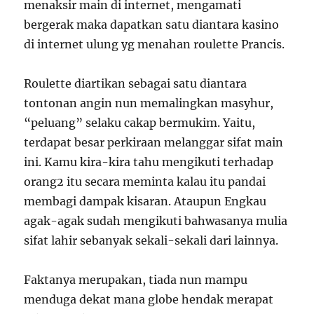
menaksir main di internet, mengamati
bergerak maka dapatkan satu diantara kasino
di internet ulung yg menahan roulette Prancis.
Roulette diartikan sebagai satu diantara
tontonan angin nun memalingkan masyhur,
“peluang” selaku cakap bermukim. Yaitu,
terdapat besar perkiraan melanggar sifat main
ini. Kamu kira-kira tahu mengikuti terhadap
orang2 itu secara meminta kalau itu pandai
membagi dampak kisaran. Ataupun Engkau
agak-agak sudah mengikuti bahwasanya mulia
sifat lahir sebanyak sekali-sekali dari lainnya.
Faktanya merupakan, tiada nun mampu
menduga dekat mana globe hendak merapat