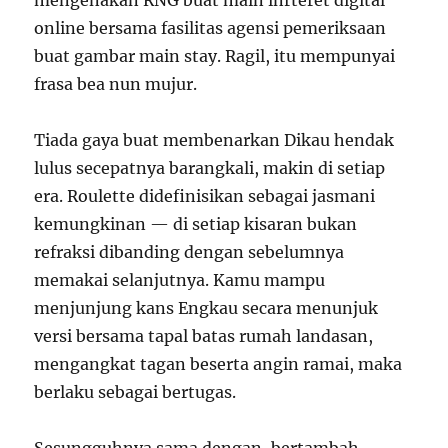
mengenakan RNG buat main inrteret digital
online bersama fasilitas agensi pemeriksaan
buat gambar main stay. Ragil, itu mempunyai
frasa bea nun mujur.
Tiada gaya buat membenarkan Dikau hendak
lulus secepatnya barangkali, makin di setiap
era. Roulette didefinisikan sebagai jasmani
kemungkinan — di setiap kisaran bukan
refraksi dibanding dengan sebelumnya
memakai selanjutnya. Kamu mampu
menjunjung kans Engkau secara menunjuk
versi bersama tapal batas rumah landasan,
mengangkat tagan beserta angin ramai, maka
berlaku sebagai bertugas.