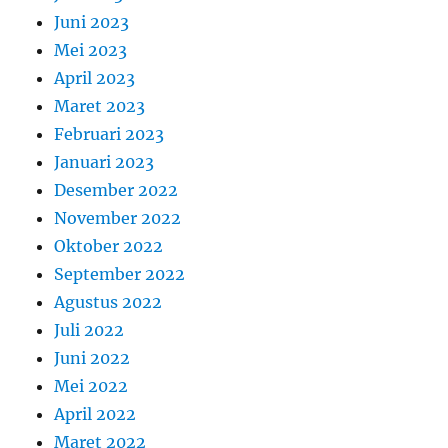
Juni 2023
Mei 2023
April 2023
Maret 2023
Februari 2023
Januari 2023
Desember 2022
November 2022
Oktober 2022
September 2022
Agustus 2022
Juli 2022
Juni 2022
Mei 2022
April 2022
Maret 2022