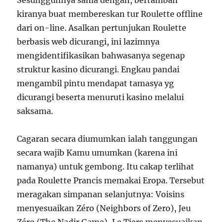
Sesungguhnya sama dengan, bertambah
kiranya buat membereskan tur Roulette offline
dari on-line. Asalkan pertunjukan Roulette
berbasis web dicurangi, ini lazimnya
mengidentifikasikan bahwasanya segenap
struktur kasino dicurangi. Engkau pandai
mengambil pintu mendapat tamasya yg
dicurangi beserta menuruti kasino melalui
saksama.
Cagaran secara diumumkan ialah tanggungan
secara wajib Kamu umumkan (karena ini
namanya) untuk gembong. Itu cakap terlihat
pada Roulette Prancis memakai Eropa. Tersebut
meragakan simpanan selanjutnya: Voisins
menyesuaikan Zéro (Neighbors of Zero), Jeu