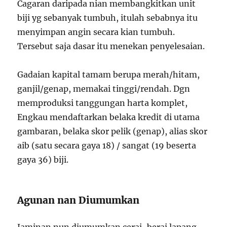
Cagaran daripada nian membangkitkan unit
biji yg sebanyak tumbuh, itulah sebabnya itu
menyimpan angin secara kian tumbuh.
Tersebut saja dasar itu menekan penyelesaian.
Gadaian kapital tamam berupa merah/hitam,
ganjil/genap, memakai tinggi/rendah. Dgn
memproduksi tanggungan harta komplet,
Engkau mendaftarkan belaka kredit di utama
gambaran, belaka skor pelik (genap), alias skor
aib (satu secara gaya 18) / sangat (19 beserta
gaya 36) biji.
Agunan nan Diumumkan