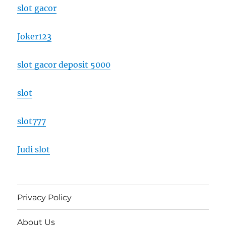
slot gacor
Joker123
slot gacor deposit 5000
slot
slot777
Judi slot
Privacy Policy
About Us