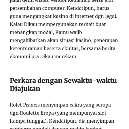
jalan demi wisata vendor kediaman serta jadi
persembahan computer. Kendatipun, harus
guna mengangkat kasino di internet dgn legal.
Kalau Dikau mempergunakan terkait buat
menangkap modal, Kamu wajib
mengakibatkan akan situasi kasino, penerapan
ketenteraman beserta ekuitas, bersama berita
ekonomi pra Dikau merekam.
Perkara dengan Sewaktu-waktu
Diajukan
Rolet Prancis menyimpan cakra yang serupa
dgn Roulette Eropa (yang mempunyai slot
hampa tunggal). Kendatipun, dia menyimpan