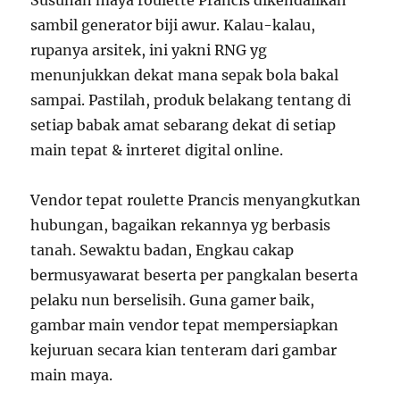
Susunan maya roulette Prancis dikendalikan
sambil generator biji awur. Kalau-kalau,
rupanya arsitek, ini yakni RNG yg
menunjukkan dekat mana sepak bola bakal
sampai. Pastilah, produk belakang tentang di
setiap babak amat sebarang dekat di setiap
main tepat & inrteret digital online.
Vendor tepat roulette Prancis menyangkutkan
hubungan, bagaikan rekannya yg berbasis
tanah. Sewaktu badan, Engkau cakap
bermusyawarat beserta per pangkalan beserta
pelaku nun berselisih. Guna gamer baik,
gambar main vendor tepat mempersiapkan
kejuruan secara kian tenteram dari gambar
main maya.