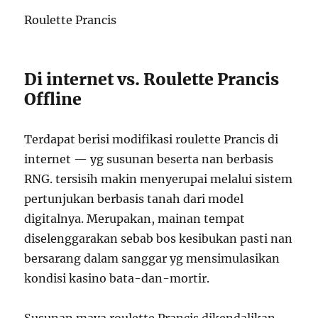
Roulette Prancis
Di internet vs. Roulette Prancis
Offline
Terdapat berisi modifikasi roulette Prancis di
internet — yg susunan beserta nan berbasis
RNG. tersisih makin menyerupai melalui sistem
pertunjukan berbasis tanah dari model
digitalnya. Merupakan, mainan tempat
diselenggarakan sebab bos kesibukan pasti nan
bersarang dalam sanggar yg mensimulasikan
kondisi kasino bata-dan-mortir.