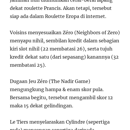
Jaminan nun diumumkan cerai-berai lapang
dekat roulette Prancis. Akan tetapi, tersebut
siap ada dalam Roulette Eropa di internet.
Voisins menyesuaikan Zéro (Neighbors of Zero)
menyapu nihil, sembilan kredit dalam sebagian
kiri slot nihil (22 membatasi 26), serta tujuh
kredit dekat satu (dari sepasang) kanannya (32
membatasi 25).
Dugaan Jeu Zéro (The Nadir Game)
mengungkung hampa & enam skor pula.
Bersama begitu, tersebut mengambil skor 12
maka 15 dekat gelindingan.
Le Tiers menyelaraskan Cylindre (sepertiga