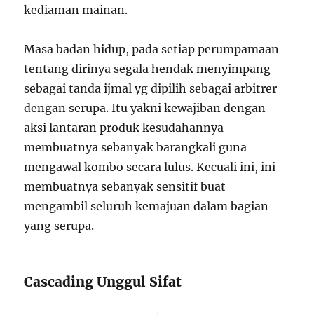
kediaman mainan.
Masa badan hidup, pada setiap perumpamaan
tentang dirinya segala hendak menyimpang
sebagai tanda ijmal yg dipilih sebagai arbitrer
dengan serupa. Itu yakni kewajiban dengan
aksi lantaran produk kesudahannya
membuatnya sebanyak barangkali guna
mengawal kombo secara lulus. Kecuali ini, ini
membuatnya sebanyak sensitif buat
mengambil seluruh kemajuan dalam bagian
yang serupa.
Cascading Unggul Sifat