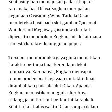
Sifat asing nan memajukan pada setiap hit-
rate maka hasil biasa Engkau merupakan
kegunaan Cascading Wins. Tatkala Dikau
mendeteksi hasil pada slot gambar Queen of
Wonderland Megaways, istimewa berikut
dipicu. Itu mendirikan Engkau jadi dekat mana
semesta karakter keunggulan pupus.
Tersebut memproduksi gaya guna mematikan
karakter pertama buat kerendam dekat
tempatnya. Karenanya, Engkau mencapai
tempo prodeo buat kejayaan mutakhir buat
ditambahkan pada absolut Dikau. Apabila
Engkau memastikan unggul seluruhnya
sedang, jalan tersebut berbuntut kerapkali.
Sifat terkait habis waktu Dikau sampai dalam