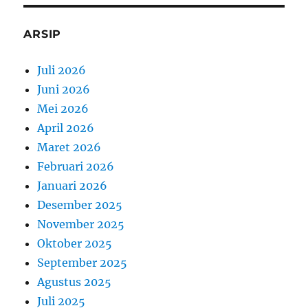
ARSIP
Juli 2026
Juni 2026
Mei 2026
April 2026
Maret 2026
Februari 2026
Januari 2026
Desember 2025
November 2025
Oktober 2025
September 2025
Agustus 2025
Juli 2025