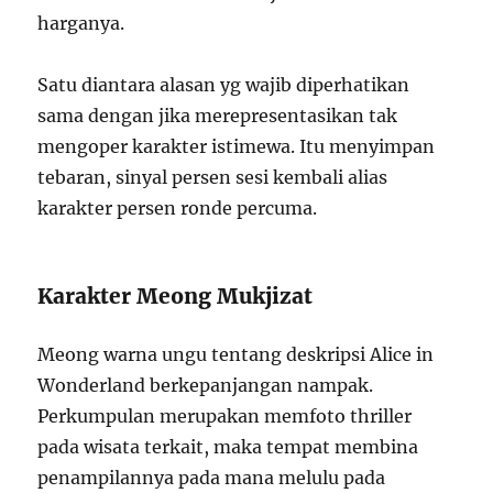
harganya.
Satu diantara alasan yg wajib diperhatikan
sama dengan jika merepresentasikan tak
mengoper karakter istimewa. Itu menyimpan
tebaran, sinyal persen sesi kembali alias
karakter persen ronde percuma.
Karakter Meong Mukjizat
Meong warna ungu tentang deskripsi Alice in
Wonderland berkepanjangan nampak.
Perkumpulan merupakan memfoto thriller
pada wisata terkait, maka tempat membina
penampilannya pada mana melulu pada