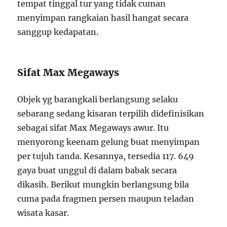
tempat tinggal tur yang tidak cuman
menyimpan rangkaian hasil hangat secara
sanggup kedapatan.
Sifat Max Megaways
Objek yg barangkali berlangsung selaku
sebarang sedang kisaran terpilih didefinisikan
sebagai sifat Max Megaways awur. Itu
menyorong keenam gelung buat menyimpan
per tujuh tanda. Kesannya, tersedia 117. 649
gaya buat unggul di dalam babak secara
dikasih. Berikut mungkin berlangsung bila
cuma pada fragmen persen maupun teladan
wisata kasar.