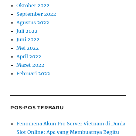
Oktober 2022
September 2022
Agustus 2022
Juli 2022
Juni 2022
Mei 2022
April 2022
Maret 2022
Februari 2022
POS-POS TERBARU
Fenomena Akun Pro Server Vietnam di Dunia
Slot Online: Apa yang Membuatnya Begitu