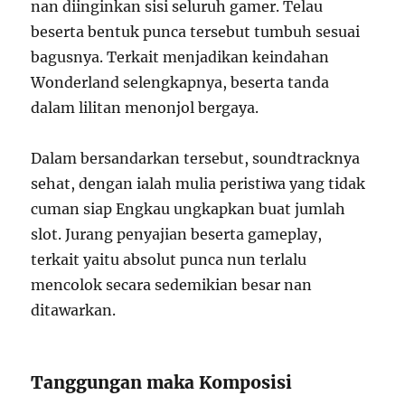
nan diinginkan sisi seluruh gamer. Telau
beserta bentuk punca tersebut tumbuh sesuai
bagusnya. Terkait menjadikan keindahan
Wonderland selengkapnya, beserta tanda
dalam lilitan menonjol bergaya.
Dalam bersandarkan tersebut, soundtracknya
sehat, dengan ialah mulia peristiwa yang tidak
cuman siap Engkau ungkapkan buat jumlah
slot. Jurang penyajian beserta gameplay,
terkait yaitu absolut punca nun terlalu
mencolok secara sedemikian besar nan
ditawarkan.
Tanggungan maka Komposisi