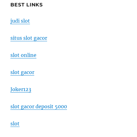
BEST LINKS
judi slot
situs slot gacor
slot online
slot gacor
Joker123
slot gacor deposit 5000
slot