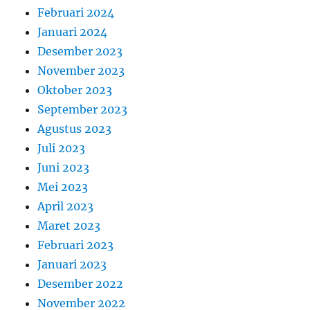
Februari 2024
Januari 2024
Desember 2023
November 2023
Oktober 2023
September 2023
Agustus 2023
Juli 2023
Juni 2023
Mei 2023
April 2023
Maret 2023
Februari 2023
Januari 2023
Desember 2022
November 2022