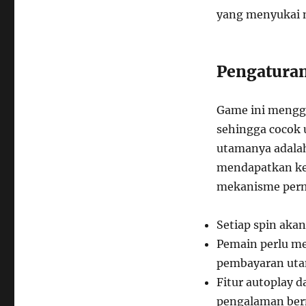
yang menyukai n
Pengaturan
Game ini menggu
sehingga cocok
utamanya adala
mendapatkan ke
mekanisme per
Setiap spin aka
Pemain perlu me
pembayaran uta
Fitur autoplay 
pengalaman ber