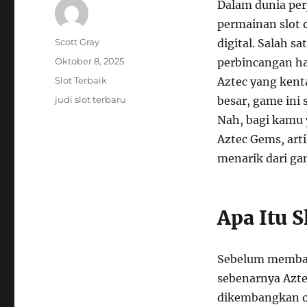
Dalam dunia per
permainan slot 
Author
Scott Gray
digital. Salah 
Posted
Oktober 8, 2025
perbincangan h
on
Categories
Slot Terbaik
Aztec yang kent
Tags
judi slot terbaru
besar, game ini
Nah, bagi kamu 
Aztec Gems, art
menarik dari ga
Apa Itu 
Sebelum membaha
sebenarnya Azte
dikembangkan ol