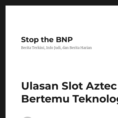
Stop the BNP
Berita Terkini, Info Judi, dan Berita Harian
Ulasan Slot Azte
Bertemu Teknolo