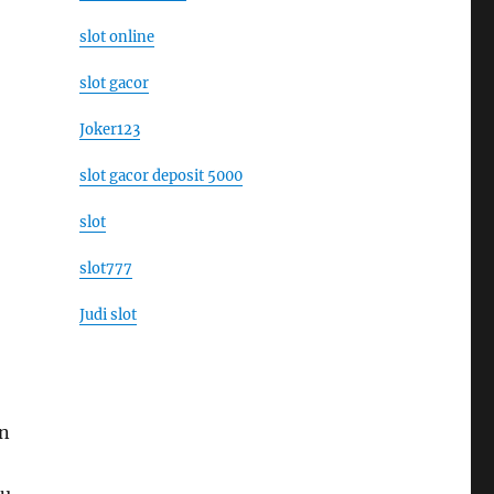
slot online
slot gacor
Joker123
slot gacor deposit 5000
slot
slot777
Judi slot
an