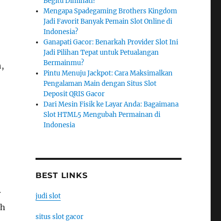
Begitu Diminati?
Mengapa Spadegaming Brothers Kingdom
Jadi Favorit Banyak Pemain Slot Online di
Indonesia?
Ganapati Gacor: Benarkah Provider Slot Ini
Jadi Pilihan Tepat untuk Petualangan
Bermainmu?
,
Pintu Menuju Jackpot: Cara Maksimalkan
Pengalaman Main dengan Situs Slot
Deposit QRIS Gacor
Dari Mesin Fisik ke Layar Anda: Bagaimana
Slot HTML5 Mengubah Permainan di
Indonesia
BEST LINKS
r
judi slot
ah
situs slot gacor