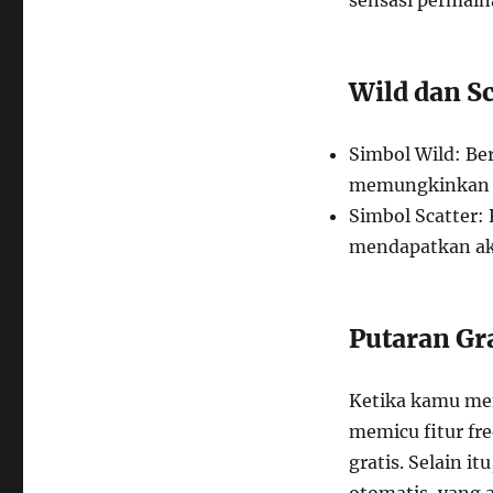
sensasi permain
Wild dan Sc
Simbol Wild: Be
memungkinkan 
Simbol Scatter:
mendapatkan akse
Putaran Gra
Ketika kamu men
memicu fitur f
gratis. Selain it