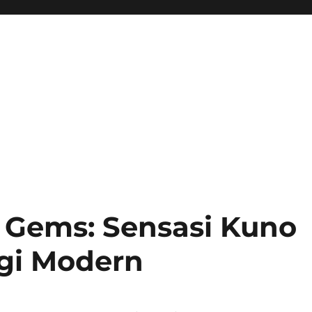
c Gems: Sensasi Kuno
gi Modern