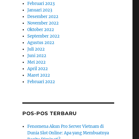
Februari 2023
Januari 2023
Desember 2022
November 2022
Oktober 2022
September 2022
Agustus 2022
Juli 2022
Juni 2022
Mei 2022
April 2022
Maret 2022
Februari 2022
POS-POS TERBARU
Fenomena Akun Pro Server Vietnam di
Dunia Slot Online: Apa yang Membuatnya