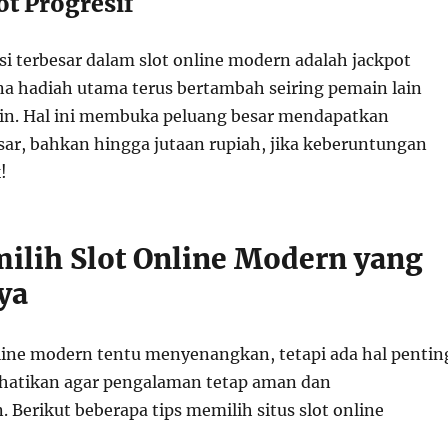
ot Progresif
si terbesar dalam slot online modern adalah jackpot
ana hadiah utama terus bertambah seiring pemain lain
in. Hal ini membuka peluang besar mendapatkan
r, bahkan hingga jutaan rupiah, jika keberuntungan
!
ilih Slot Online Modern yang
ya
line modern tentu menyenangkan, tetapi ada hal pentin
rhatikan agar pengalaman tetap aman dan
Berikut beberapa tips memilih situs slot online