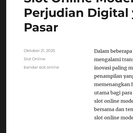
Perjudian Digit
Pasar
Posted
Oktober 21, 2025
Dalam beberapa 
on
Categories
Slot Online
mengalami trans
Tags
bandar slot online
inovasi paling 
penampilan yang
memenangkan had
utama bagi para
slot online mode
bersama dan tem
slot online mode