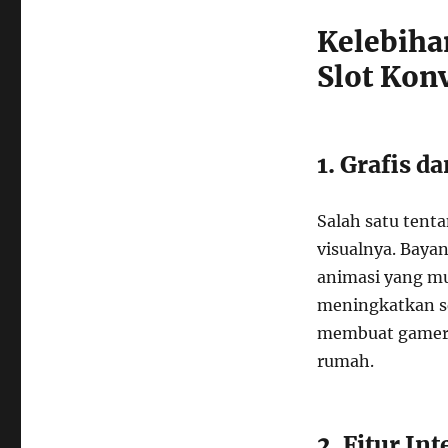
Kelebiha
Slot Kon
1. Grafis 
Salah satu tent
visualnya. Baya
animasi yang mu
meningkatkan se
membuat gamer s
rumah.
2. Fitur I