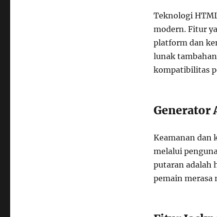
Teknologi HTML
modern. Fitur y
platform dan k
lunak tambahan.
kompatibilitas 
Generator 
Keamanan dan ke
melalui penguna
putaran adalah h
pemain merasa n