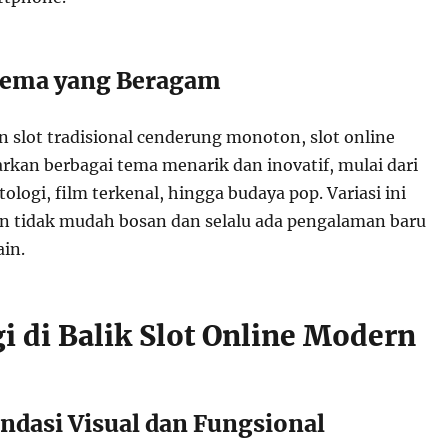
 Tema yang Beragam
 slot tradisional cenderung monoton, slot online
an berbagai tema menarik dan inovatif, mulai dari
ologi, film terkenal, hingga budaya pop. Variasi ini
 tidak mudah bosan dan selalu ada pengalaman baru
ain.
i di Balik Slot Online Modern
dasi Visual dan Fungsional