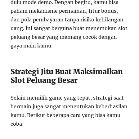
dulu mode demo. Dengan begitu, kamu bisa
paham mekanisme permainan, fitur bonus,
dan pola pembayaran tanpa risiko kehilangan
uang. Ini sangat berguna buat menemukan slot
peluang besar yang memang cocok dengan
gaya main kamu.
Strategi Jitu Buat Maksimalkan
Slot Peluang Besar
Selain memilih game yang tepat, strategi saat
bermain juga sangat menentukan keberhasilan
kamu. Berikut beberapa cara yang bisa kamu
coba: