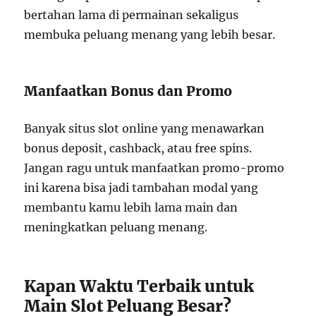
bertahan lama di permainan sekaligus
membuka peluang menang yang lebih besar.
Manfaatkan Bonus dan Promo
Banyak situs slot online yang menawarkan
bonus deposit, cashback, atau free spins.
Jangan ragu untuk manfaatkan promo-promo
ini karena bisa jadi tambahan modal yang
membantu kamu lebih lama main dan
meningkatkan peluang menang.
Kapan Waktu Terbaik untuk
Main Slot Peluang Besar?