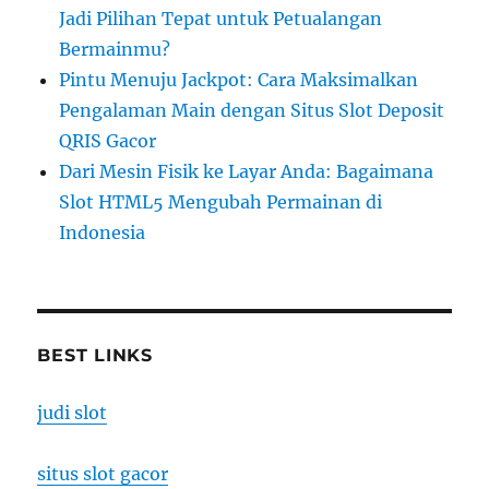
Jadi Pilihan Tepat untuk Petualangan
Bermainmu?
Pintu Menuju Jackpot: Cara Maksimalkan
Pengalaman Main dengan Situs Slot Deposit
QRIS Gacor
Dari Mesin Fisik ke Layar Anda: Bagaimana
Slot HTML5 Mengubah Permainan di
Indonesia
BEST LINKS
judi slot
situs slot gacor