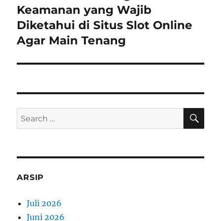
post:
Keamanan yang Wajib
Diketahui di Situs Slot Online
Agar Main Tenang
SE
Search
for:
ARSIP
Juli 2026
Juni 2026