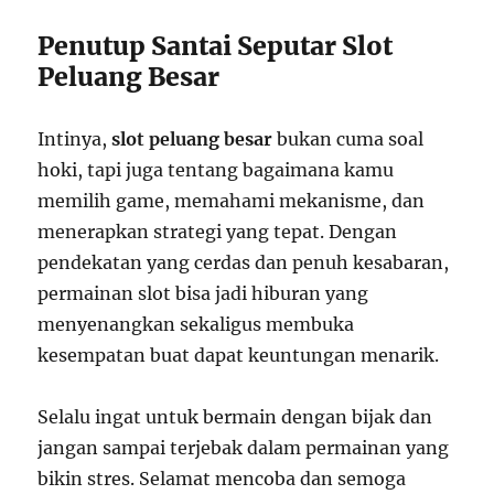
Penutup Santai Seputar Slot
Peluang Besar
Intinya,
slot peluang besar
bukan cuma soal
hoki, tapi juga tentang bagaimana kamu
memilih game, memahami mekanisme, dan
menerapkan strategi yang tepat. Dengan
pendekatan yang cerdas dan penuh kesabaran,
permainan slot bisa jadi hiburan yang
menyenangkan sekaligus membuka
kesempatan buat dapat keuntungan menarik.
Selalu ingat untuk bermain dengan bijak dan
jangan sampai terjebak dalam permainan yang
bikin stres. Selamat mencoba dan semoga