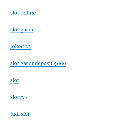
slot online
slot gacor
Joker123
slot gacor deposit 5000
slot
slot777
Judi slot