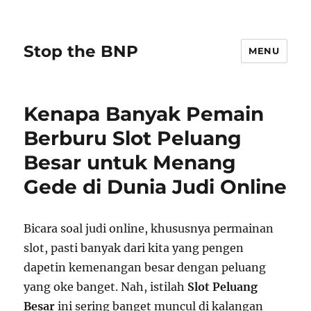
Stop the BNP
MENU
Kenapa Banyak Pemain
Berburu Slot Peluang
Besar untuk Menang
Gede di Dunia Judi Online
Bicara soal judi online, khususnya permainan
slot, pasti banyak dari kita yang pengen
dapetin kemenangan besar dengan peluang
yang oke banget. Nah, istilah
Slot Peluang
Besar
ini sering banget muncul di kalangan