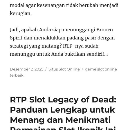
modal agar kesenangan tidak berubah menjadi
kerugian.
Jadi, apakah Anda siap menunggangi Bronco
Spirit dan menaklukkan padang pasir dengan
strategi yang matang? RTP-nya sudah
menunggu untuk Anda buktikan sendiri!…
Posted
Categories
Tags
Desember 2, 2025
Situs Slot Online
game slot online
on
terbaik
RTP Slot Legacy of Dead:
Panduan Lengkap untuk
Menang dan Menikmati