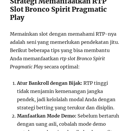
Strategi Memanfaatkan RTP
Slot Bronco Spirit Pragmatic
Play
Memainkan slot dengan memahami RTP-nya
adalah seni yang memerlukan pendekatan jitu.
Berikut beberapa tips yang bisa membantu
Anda memanfaatkan
rtp slot Bronco Spirit
Pragmatic Play
secara optimal:
Atur Bankroll dengan Bijak:
RTP tinggi
tidak menjamin kemenangan jangka
pendek, jadi kelolalah modal Anda dengan
strategi betting yang terukur dan disiplin.
Manfaatkan Mode Demo:
Sebelum bertaruh
dengan uang asli, cobalah mode demo