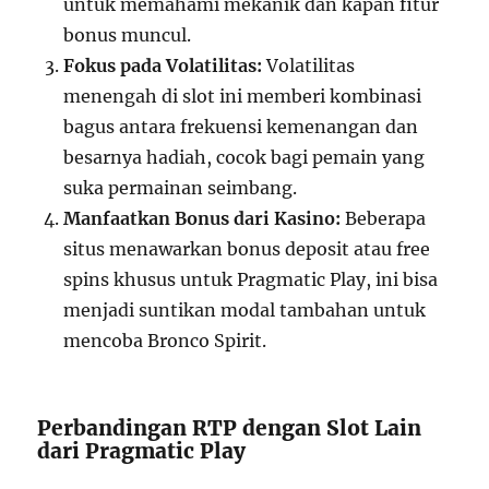
untuk memahami mekanik dan kapan fitur
bonus muncul.
Fokus pada Volatilitas:
Volatilitas
menengah di slot ini memberi kombinasi
bagus antara frekuensi kemenangan dan
besarnya hadiah, cocok bagi pemain yang
suka permainan seimbang.
Manfaatkan Bonus dari Kasino:
Beberapa
situs menawarkan bonus deposit atau free
spins khusus untuk Pragmatic Play, ini bisa
menjadi suntikan modal tambahan untuk
mencoba Bronco Spirit.
Perbandingan RTP dengan Slot Lain
dari Pragmatic Play