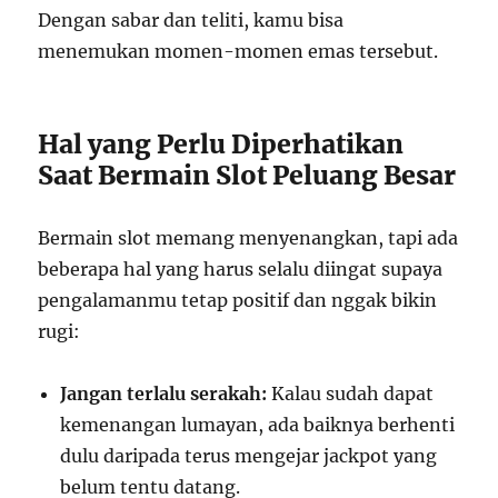
Dengan sabar dan teliti, kamu bisa
menemukan momen-momen emas tersebut.
Hal yang Perlu Diperhatikan
Saat Bermain Slot Peluang Besar
Bermain slot memang menyenangkan, tapi ada
beberapa hal yang harus selalu diingat supaya
pengalamanmu tetap positif dan nggak bikin
rugi:
Jangan terlalu serakah:
Kalau sudah dapat
kemenangan lumayan, ada baiknya berhenti
dulu daripada terus mengejar jackpot yang
belum tentu datang.