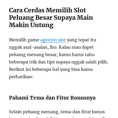
Cara Cerdas Memilih Slot
Peluang Besar Supaya Main
Makin Untung
Memilih game
agen101 slot
yang tepat itu
nggak asal-asalan, lho. Kalau mau dapet
peluang menang besar, kamu harus tahu
beberapa trik dan tips supaya nggak salah pilih.
Berikut ini beberapa hal yang bisa kamu
perhatikan:
Pahami Tema dan Fitur Bonusnya
Selain peluang menang, tema dan fitur bonus