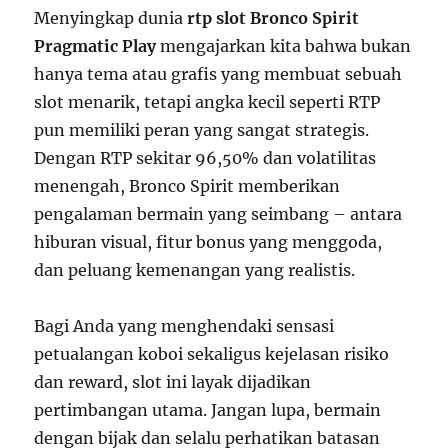
Menyingkap dunia
rtp slot Bronco Spirit
Pragmatic Play
mengajarkan kita bahwa bukan
hanya tema atau grafis yang membuat sebuah
slot menarik, tetapi angka kecil seperti RTP
pun memiliki peran yang sangat strategis.
Dengan RTP sekitar 96,50% dan volatilitas
menengah, Bronco Spirit memberikan
pengalaman bermain yang seimbang – antara
hiburan visual, fitur bonus yang menggoda,
dan peluang kemenangan yang realistis.
Bagi Anda yang menghendaki sensasi
petualangan koboi sekaligus kejelasan risiko
dan reward, slot ini layak dijadikan
pertimbangan utama. Jangan lupa, bermain
dengan bijak dan selalu perhatikan batasan