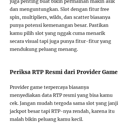
juga penting buat bikin permainan makin asik
dan menguntungkan. Slot dengan fitur free
spin, multipliers, wilds, dan scatter biasanya
punya potensi kemenangan besar. Pastikan
kamu pilih slot yang nggak cuma menarik
secara visual tapi juga punya fitur-fitur yang
mendukung peluang menang.
Periksa RTP Resmi dari Provider Game
Provider game terpercaya biasanya
menyediakan data RTP resmi yang bisa kamu
cek. Jangan mudah tergoda sama slot yang janji
jackpot besar tapi RTP-nya rendah, karena itu
malah bikin peluang kamu kecil.