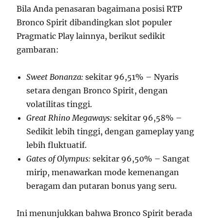
Bila Anda penasaran bagaimana posisi RTP
Bronco Spirit dibandingkan slot populer
Pragmatic Play lainnya, berikut sedikit
gambaran:
Sweet Bonanza:
sekitar 96,51% – Nyaris
setara dengan Bronco Spirit, dengan
volatilitas tinggi.
Great Rhino Megaways:
sekitar 96,58% –
Sedikit lebih tinggi, dengan gameplay yang
lebih fluktuatif.
Gates of Olympus:
sekitar 96,50% – Sangat
mirip, menawarkan mode kemenangan
beragam dan putaran bonus yang seru.
Ini menunjukkan bahwa Bronco Spirit berada