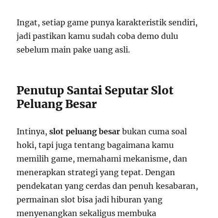
Ingat, setiap game punya karakteristik sendiri,
jadi pastikan kamu sudah coba demo dulu
sebelum main pake uang asli.
Penutup Santai Seputar Slot
Peluang Besar
Intinya,
slot peluang besar
bukan cuma soal
hoki, tapi juga tentang bagaimana kamu
memilih game, memahami mekanisme, dan
menerapkan strategi yang tepat. Dengan
pendekatan yang cerdas dan penuh kesabaran,
permainan slot bisa jadi hiburan yang
menyenangkan sekaligus membuka