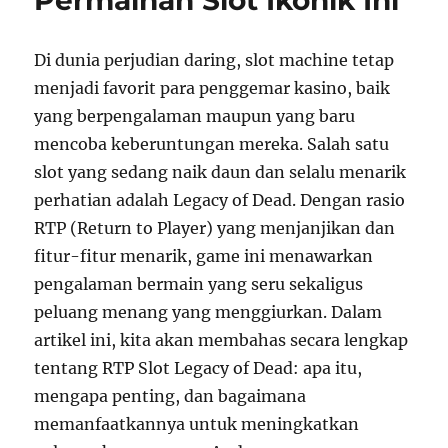
Permainan Slot Ikonik Ini
Di dunia perjudian daring, slot machine tetap
menjadi favorit para penggemar kasino, baik
yang berpengalaman maupun yang baru
mencoba keberuntungan mereka. Salah satu
slot yang sedang naik daun dan selalu menarik
perhatian adalah Legacy of Dead. Dengan rasio
RTP (Return to Player) yang menjanjikan dan
fitur-fitur menarik, game ini menawarkan
pengalaman bermain yang seru sekaligus
peluang menang yang menggiurkan. Dalam
artikel ini, kita akan membahas secara lengkap
tentang RTP Slot Legacy of Dead: apa itu,
mengapa penting, dan bagaimana
memanfaatkannya untuk meningkatkan