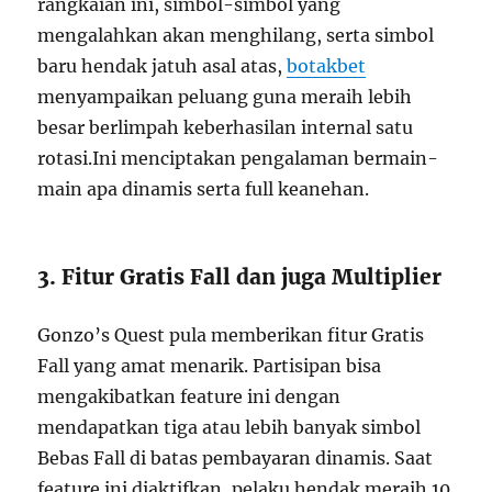
rangkaian ini, simbol-simbol yang
mengalahkan akan menghilang, serta simbol
baru hendak jatuh asal atas,
botakbet
menyampaikan peluang guna meraih lebih
besar berlimpah keberhasilan internal satu
rotasi.Ini menciptakan pengalaman bermain-
main apa dinamis serta full keanehan.
3. Fitur Gratis Fall dan juga Multiplier
Gonzo’s Quest pula memberikan fitur Gratis
Fall yang amat menarik. Partisipan bisa
mengakibatkan feature ini dengan
mendapatkan tiga atau lebih banyak simbol
Bebas Fall di batas pembayaran dinamis. Saat
feature ini diaktifkan, pelaku hendak meraih 10