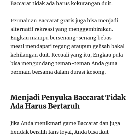
Baccarat tidak ada harus kekurangan duit.
Permainan Baccarat gratis juga bisa menjadi
alternatif rekreasi yang menggembirakan.
Engkau mampu bersenang-senang bebas
mesti mendapati tegang ataupun gelisah bakal
kehilangan duit. Kecuali yang itu, Engkau pula
bisa mengundang teman-teman Anda guna
bermain bersama dalam durasi kosong.
Menjadi Penyuka Baccarat Tidak
Ada Harus Bertaruh
Jika Anda menikmati game Baccarat dan juga
hendak beralih fans loyal, Anda bisa ikut