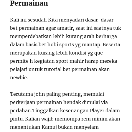
Permainan
Kali ini sesudah Kita menyadari dasar-dasar
bet permainan agar amatir, saat ini saatnya tuk
memperdebatkan lebih kurang arah berharga
dalam basis bet hobi sports yg mantap. Beserta
merupakan kurang lebih kondisi yg que
permite h kegiatan sport mahir harap mereka
pelajari untuk tutorial bet permainan akan
newbie.
Terutama john paling penting, memulai
perkerjaan permainan hendak dimulai via
perlahan.Tinggalkan kesenangan Player dalam
pintu. Kalian wajib memompa rem minim akan
menentukan Kamuj bukan menyelam