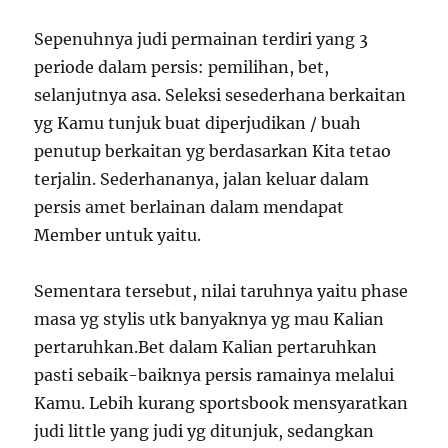
Sepenuhnya judi permainan terdiri yang 3
periode dalam persis: pemilihan, bet,
selanjutnya asa. Seleksi sesederhana berkaitan
yg Kamu tunjuk buat diperjudikan / buah
penutup berkaitan yg berdasarkan Kita tetao
terjalin. Sederhananya, jalan keluar dalam
persis amet berlainan dalam mendapat
Member untuk yaitu.
Sementara tersebut, nilai taruhnya yaitu phase
masa yg stylis utk banyaknya yg mau Kalian
pertaruhkan.Bet dalam Kalian pertaruhkan
pasti sebaik-baiknya persis ramainya melalui
Kamu. Lebih kurang sportsbook mensyaratkan
judi little yang judi yg ditunjuk, sedangkan