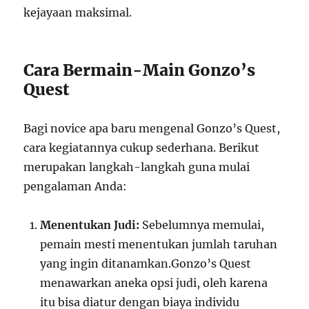
kejayaan maksimal.
Cara Bermain-Main Gonzo’s
Quest
Bagi novice apa baru mengenal Gonzo’s Quest,
cara kegiatannya cukup sederhana. Berikut
merupakan langkah-langkah guna mulai
pengalaman Anda:
Menentukan Judi:
Sebelumnya memulai,
pemain mesti menentukan jumlah taruhan
yang ingin ditanamkan.Gonzo’s Quest
menawarkan aneka opsi judi, oleh karena
itu bisa diatur dengan biaya individu