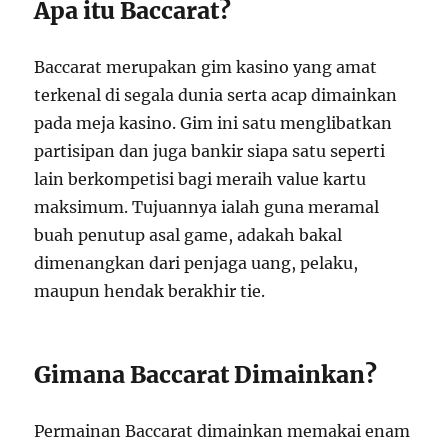
Apa itu Baccarat?
Baccarat merupakan gim kasino yang amat
terkenal di segala dunia serta acap dimainkan
pada meja kasino. Gim ini satu menglibatkan
partisipan dan juga bankir siapa satu seperti
lain berkompetisi bagi meraih value kartu
maksimum. Tujuannya ialah guna meramal
buah penutup asal game, adakah bakal
dimenangkan dari penjaga uang, pelaku,
maupun hendak berakhir tie.
Gimana Baccarat Dimainkan?
Permainan Baccarat dimainkan memakai enam