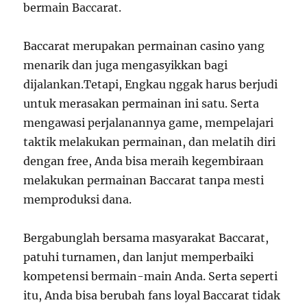
bermain Baccarat.
Baccarat merupakan permainan casino yang
menarik dan juga mengasyikkan bagi
dijalankan.Tetapi, Engkau nggak harus berjudi
untuk merasakan permainan ini satu. Serta
mengawasi perjalanannya game, mempelajari
taktik melakukan permainan, dan melatih diri
dengan free, Anda bisa meraih kegembiraan
melakukan permainan Baccarat tanpa mesti
memproduksi dana.
Bergabunglah bersama masyarakat Baccarat,
patuhi turnamen, dan lanjut memperbaiki
kompetensi bermain-main Anda. Serta seperti
itu, Anda bisa berubah fans loyal Baccarat tidak