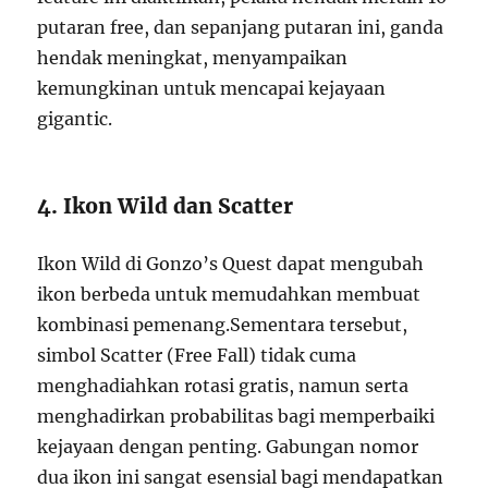
putaran free, dan sepanjang putaran ini, ganda
hendak meningkat, menyampaikan
kemungkinan untuk mencapai kejayaan
gigantic.
4. Ikon Wild dan Scatter
Ikon Wild di Gonzo’s Quest dapat mengubah
ikon berbeda untuk memudahkan membuat
kombinasi pemenang.Sementara tersebut,
simbol Scatter (Free Fall) tidak cuma
menghadiahkan rotasi gratis, namun serta
menghadirkan probabilitas bagi memperbaiki
kejayaan dengan penting. Gabungan nomor
dua ikon ini sangat esensial bagi mendapatkan