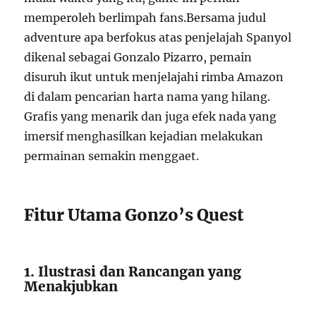
memperoleh berlimpah fans.Bersama judul
adventure apa berfokus atas penjelajah Spanyol
dikenal sebagai Gonzalo Pizarro, pemain
disuruh ikut untuk menjelajahi rimba Amazon
di dalam pencarian harta nama yang hilang.
Grafis yang menarik dan juga efek nada yang
imersif menghasilkan kejadian melakukan
permainan semakin menggaet.
Fitur Utama Gonzo’s Quest
1. Ilustrasi dan Rancangan yang
Menakjubkan