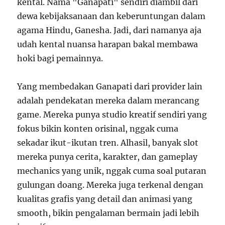
kental. Nama "Ganapati" sendiri diambil dari
dewa kebijaksanaan dan keberuntungan dalam
agama Hindu, Ganesha. Jadi, dari namanya aja
udah kental nuansa harapan bakal membawa
hoki bagi pemainnya.
Yang membedakan Ganapati dari provider lain
adalah pendekatan mereka dalam merancang
game. Mereka punya studio kreatif sendiri yang
fokus bikin konten orisinal, nggak cuma
sekadar ikut-ikutan tren. Alhasil, banyak slot
mereka punya cerita, karakter, dan gameplay
mechanics yang unik, nggak cuma soal putaran
gulungan doang. Mereka juga terkenal dengan
kualitas grafis yang detail dan animasi yang
smooth, bikin pengalaman bermain jadi lebih