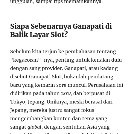
unggulan, sampai tips memainkannya.
Siapa Sebenarnya Ganapati di
Balik Layar Slot?
Sebelum kita terjun ke pembahasan tentang
"kegacoran"-nya, penting untuk kenalan dulu
dengan sang provider. Ganapati, atau kadang
disebut Ganapati Slot, bukanlah pendatang
baru yang kemarin sore muncul. Perusahaan ini
didirikan pada tahun 2014 dan berpusat di
Tokyo, Jepang. Uniknya, meski berasal dari
Jepang, mereka justru sangat fokus
mengembangkan konten dan tema yang
sangat
global
, dengan sentuhan Asia yang