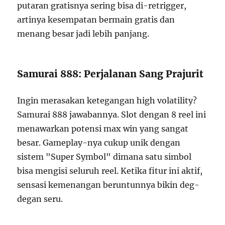
putaran gratisnya sering bisa di-retrigger,
artinya kesempatan bermain gratis dan
menang besar jadi lebih panjang.
Samurai 888: Perjalanan Sang Prajurit
Ingin merasakan ketegangan high volatility?
Samurai 888 jawabannya. Slot dengan 8 reel ini
menawarkan potensi max win yang sangat
besar. Gameplay-nya cukup unik dengan
sistem "Super Symbol" dimana satu simbol
bisa mengisi seluruh reel. Ketika fitur ini aktif,
sensasi kemenangan beruntunnya bikin deg-
degan seru.