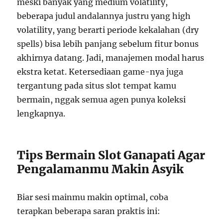
meski banyak yang medium volatility,
beberapa judul andalannya justru yang high
volatility, yang berarti periode kekalahan (dry
spells) bisa lebih panjang sebelum fitur bonus
akhirnya datang. Jadi, manajemen modal harus
ekstra ketat. Ketersediaan game-nya juga
tergantung pada situs slot tempat kamu
bermain, nggak semua agen punya koleksi
lengkapnya.
Tips Bermain Slot Ganapati Agar
Pengalamanmu Makin Asyik
Biar sesi mainmu makin optimal, coba
terapkan beberapa saran praktis ini: