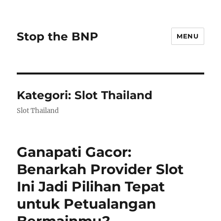
Stop the BNP
MENU
Kategori:
Slot Thailand
Slot Thailand
Ganapati Gacor:
Benarkah Provider Slot
Ini Jadi Pilihan Tepat
untuk Petualangan