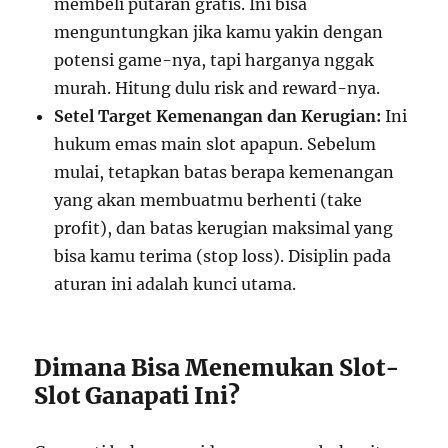
membeli putaran gratis. Ini bisa
menguntungkan jika kamu yakin dengan
potensi game-nya, tapi harganya nggak
murah. Hitung dulu risk and reward-nya.
Setel Target Kemenangan dan Kerugian:
Ini
hukum emas main slot apapun. Sebelum
mulai, tetapkan batas berapa kemenangan
yang akan membuatmu berhenti (take
profit), dan batas kerugian maksimal yang
bisa kamu terima (stop loss). Disiplin pada
aturan ini adalah kunci utama.
Dimana Bisa Menemukan Slot-
Slot Ganapati Ini?