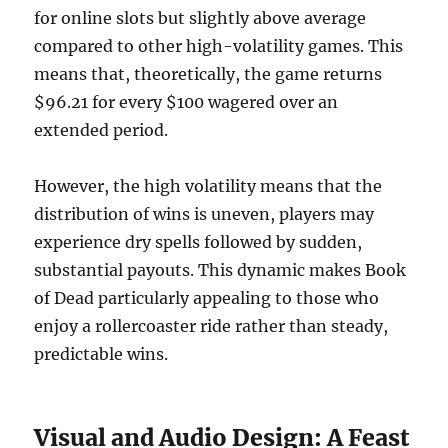
for online slots but slightly above average
compared to other high-volatility games. This
means that, theoretically, the game returns
$96.21 for every $100 wagered over an
extended period.
However, the high volatility means that the
distribution of wins is uneven, players may
experience dry spells followed by sudden,
substantial payouts. This dynamic makes Book
of Dead particularly appealing to those who
enjoy a rollercoaster ride rather than steady,
predictable wins.
Visual and Audio Design: A Feast