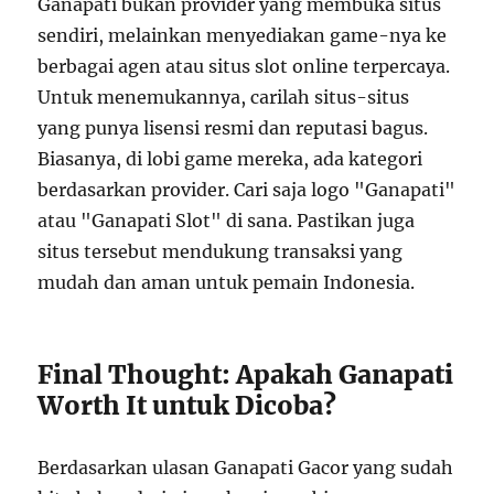
Ganapati bukan provider yang membuka situs
sendiri, melainkan menyediakan game-nya ke
berbagai agen atau situs slot online terpercaya.
Untuk menemukannya, carilah situs-situs
yang punya lisensi resmi dan reputasi bagus.
Biasanya, di lobi game mereka, ada kategori
berdasarkan provider. Cari saja logo "Ganapati"
atau "Ganapati Slot" di sana. Pastikan juga
situs tersebut mendukung transaksi yang
mudah dan aman untuk pemain Indonesia.
Final Thought: Apakah Ganapati
Worth It untuk Dicoba?
Berdasarkan ulasan Ganapati Gacor yang sudah