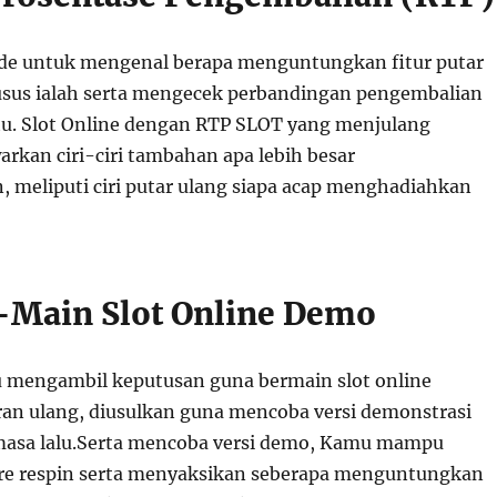
de untuk mengenal berapa menguntungkan fitur putar
husus ialah serta mengecek perbandingan pengembalian
itu. Slot Online dengan RTP SLOT yang menjulang
kan ciri-ciri tambahan apa lebih besar
meliputi ciri putar ulang siapa acap menghadiahkan
Main Slot Online Demo
 mengambil keputusan guna bermain slot online
iran ulang, diusulkan guna mencoba versi demonstrasi
masa lalu.Serta mencoba versi demo, Kamu mampu
re respin serta menyaksikan seberapa menguntungkan