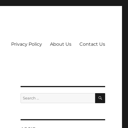
Privacy Policy
About Us
Contact Us
SEARCH
Search
for: