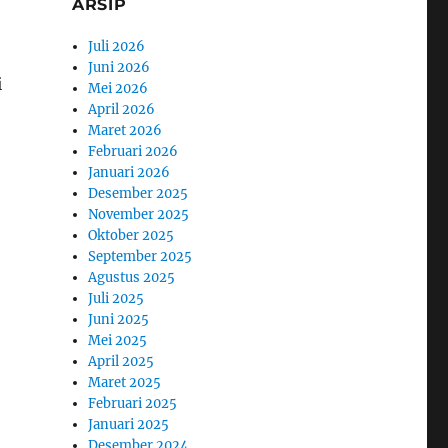
ARSIP
Juli 2026
Juni 2026
i
Mei 2026
April 2026
Maret 2026
Februari 2026
Januari 2026
Desember 2025
November 2025
Oktober 2025
:
September 2025
Agustus 2025
Juli 2025
Juni 2025
Mei 2025
April 2025
Maret 2025
Februari 2025
Januari 2025
Desember 2024