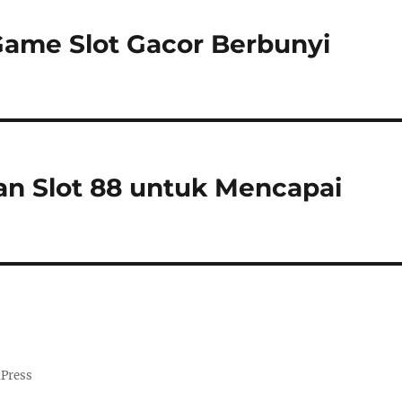
 Game Slot Gacor Berbunyi
n Slot 88 untuk Mencapai
dPress