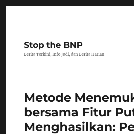
Stop the BNP
Berita Terkini, Info Judi, dan Berita Harian
Metode Menemuka
bersama Fitur Pu
Menghasilkan: Pe