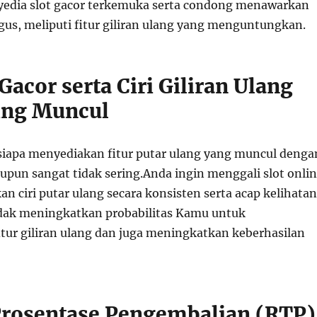
yedia slot gacor terkemuka serta condong menawarkan
agus, meliputi fitur giliran ulang yang menguntungkan.
 Gacor serta Ciri Giliran Ulang
ing Muncul
t siapa menyediakan fitur putar ulang yang muncul denga
upun sangat tidak sering.Anda ingin menggali slot onli
n ciri putar ulang secara konsisten serta acap kelihatan
ndak meningkatkan probabilitas Kamu untuk
ur giliran ulang dan juga meningkatkan keberhasilan
Prosentase Pengembalian (RTP)