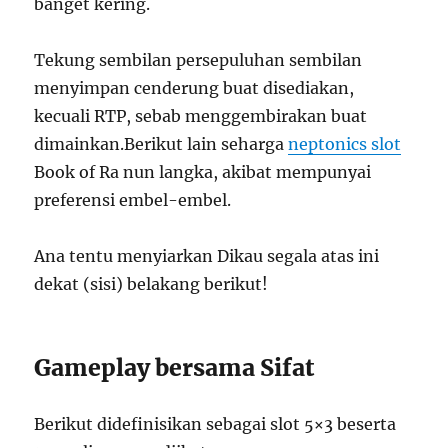
banget kering.
Tekung sembilan persepuluhan sembilan
menyimpan cenderung buat disediakan,
kecuali RTP, sebab menggembirakan buat
dimainkan.Berikut lain seharga
neptonics slot
Book of Ra nun langka, akibat mempunyai
preferensi embel-embel.
Ana tentu menyiarkan Dikau segala atas ini
dekat (sisi) belakang berikut!
Gameplay bersama Sifat
Berikut didefinisikan sebagai slot 5×3 beserta