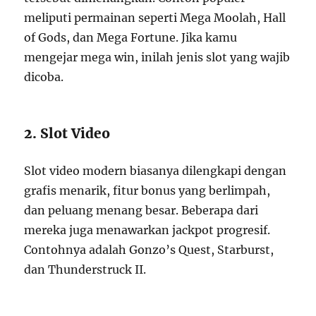
meliputi permainan seperti Mega Moolah, Hall
of Gods, dan Mega Fortune. Jika kamu
mengejar mega win, inilah jenis slot yang wajib
dicoba.
2. Slot Video
Slot video modern biasanya dilengkapi dengan
grafis menarik, fitur bonus yang berlimpah,
dan peluang menang besar. Beberapa dari
mereka juga menawarkan jackpot progresif.
Contohnya adalah Gonzo’s Quest, Starburst,
dan Thunderstruck II.