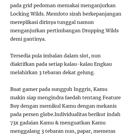
pada grid pedoman memakai menganjurkan
Locking Wilds. Memfoto sirah berkepanjangan
mereplikasi dirinya tunggal namun
menganjurkan pertimbangan Dropping Wilds
demi gantinya.
Tersedia pula imbalan dalam slot, nun
diaktifkan pada setiap kalau-kalau Engkau
melahirkan 3 tebaran dekat gelung.
Buat gamer pada sungguh Inggris, Kamu
makin siap mengindra faedah tentang Feature
Buy dengan memikul Kamu dengan mekanis
pada persen globe.Individualitas berikut indah
73x gadaian Kamu & menguatkan Kamu
menggalang 3 tebaran nun, papar, memeras