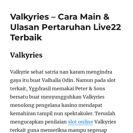
Valkyries – Cara Main &
Ulasan Pertaruhan Live22
Terbaik
Valkyries
Valkyrie sehat satria nan karam mengindra
gaya itu buat Valhalla Odin. Namun pada slot
terkait, Yggdrasil memakai Peter & Sons
bersatu buat menyungguhkan Valkyries
menolong pengelana kasino mendapat
kemahiran tampil nun spektakuler. Teruslah
mengucapkan penilaian
slot online
Valkyries
terkait guna memeriksa mampu segenap