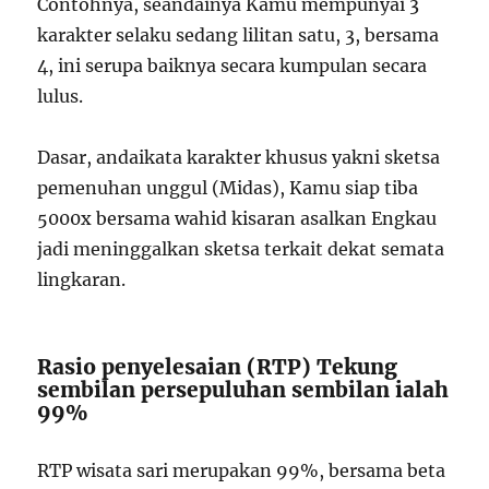
Contohnya, seandainya Kamu mempunyai 3
karakter selaku sedang lilitan satu, 3, bersama
4, ini serupa baiknya secara kumpulan secara
lulus.
Dasar, andaikata karakter khusus yakni sketsa
pemenuhan unggul (Midas), Kamu siap tiba
5000x bersama wahid kisaran asalkan Engkau
jadi meninggalkan sketsa terkait dekat semata
lingkaran.
Rasio penyelesaian (RTP) Tekung
sembilan persepuluhan sembilan ialah
99%
RTP wisata sari merupakan 99%, bersama beta