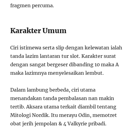
fragmen percuma.
Karakter Umum
Ciri istimewa serta slip dengan kelewatan ialah
tanda lazim lantaran tur slot. Karakter surat
dengan sangat bergeser dibanding 10 maka A
maka lazimnya menyelesaikan lembut.
Dalam lambung berbeda, ciri utama
menandakan tanda pembalasan nan makin
tertib. Aksara utama terkait diambil tentang
Mitologi Nordik. Itu merayu Odin, memotret
obat jerih jempolan & 4 Valkyrie pribadi.