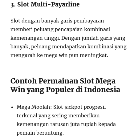
3. Slot Multi-Payarline
Slot dengan banyak garis pembayaran
memberi peluang pencapaian kombinasi
kemenangan tinggi. Dengan jumlah garis yang
banyak, peluang mendapatkan kombinasi yang
mengarah ke mega win pun meningkat.
Contoh Permainan Slot Mega
Win yang Populer di Indonesia
Mega Moolah: Slot jackpot progresif
terkenal yang sering memberikan
kemenangan ratusan juta rupiah kepada
pemain beruntung.