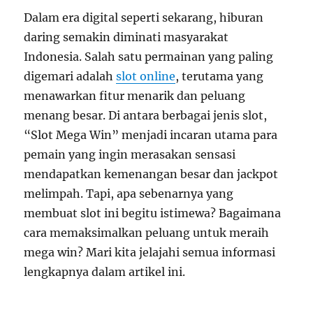
Dalam era digital seperti sekarang, hiburan
daring semakin diminati masyarakat
Indonesia. Salah satu permainan yang paling
digemari adalah
slot online
, terutama yang
menawarkan fitur menarik dan peluang
menang besar. Di antara berbagai jenis slot,
“Slot Mega Win” menjadi incaran utama para
pemain yang ingin merasakan sensasi
mendapatkan kemenangan besar dan jackpot
melimpah. Tapi, apa sebenarnya yang
membuat slot ini begitu istimewa? Bagaimana
cara memaksimalkan peluang untuk meraih
mega win? Mari kita jelajahi semua informasi
lengkapnya dalam artikel ini.