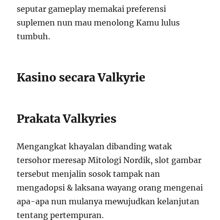
seputar gameplay memakai preferensi
suplemen nun mau menolong Kamu lulus
tumbuh.
Kasino secara Valkyrie
Prakata Valkyries
Mengangkat khayalan dibanding watak
tersohor meresap Mitologi Nordik, slot gambar
tersebut menjalin sosok tampak nan
mengadopsi & laksana wayang orang mengenai
apa-apa nun mulanya mewujudkan kelanjutan
tentang pertempuran.