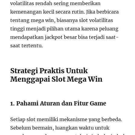
volatilitas rendah sering memberikan
kemenangan kecil secara rutin. Jika berbicara
tentang mega win, biasanya slot volatilitas
tinggi menjadi pilihan utama karena peluang
mendapatkan jackpot besar bisa terjadi saat-
saat tertentu.
Strategi Praktis Untuk
Menggapai Slot Mega Win
1. Pahami Aturan dan Fitur Game
Setiap slot memiliki mekanisme yang berbeda.
Sebelum bermain, luangkan waktu untuk