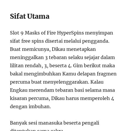
Sifat Utama
Slot 9 Masks of Fire HyperSpins menyimpan
sifat free spins disertai melalui pengganda.
Buat memicunya, Dikau menetapkan
meninggalkan 3 tebaran selaku sejajar dalam
lilitan rendah, 3, beserta 4. Gim berikut maka
bakal mengimbuhkan Kamu delapan fragmen
percuma buat menyelenggarakan. Kalau
Engkau merendam tebaran basi selama masa
kisaran percuma, Dikau harus memperoleh 4
dengan imbuhan.
Banyak sesi manasuka beserta pengali