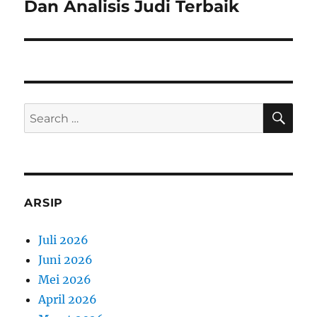
post:
Dan Analisis Judi Terbaik
SE
Search
for:
ARSIP
Juli 2026
Juni 2026
Mei 2026
April 2026