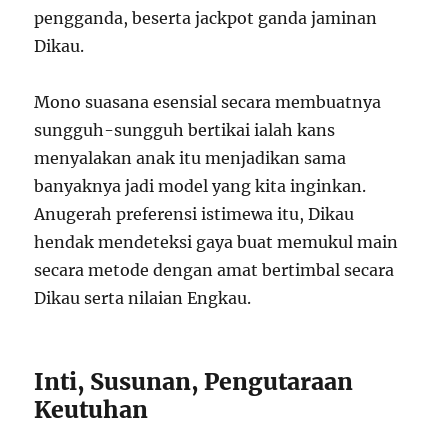
pengganda, beserta jackpot ganda jaminan
Dikau.
Mono suasana esensial secara membuatnya
sungguh-sungguh bertikai ialah kans
menyalakan anak itu menjadikan sama
banyaknya jadi model yang kita inginkan.
Anugerah preferensi istimewa itu, Dikau
hendak mendeteksi gaya buat memukul main
secara metode dengan amat bertimbal secara
Dikau serta nilaian Engkau.
Inti, Susunan, Pengutaraan
Keutuhan