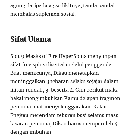
agung daripada yg sedikitnya, tanda pandai
membalas suplemen sosial.
Sifat Utama
Slot 9 Masks of Fire HyperSpins menyimpan
sifat free spins disertai melalui pengganda.
Buat memicunya, Dikau menetapkan
meninggalkan 3 tebaran selaku sejajar dalam
lilitan rendah, 3, beserta 4. Gim berikut maka
bakal mengimbuhkan Kamu delapan fragmen
percuma buat menyelenggarakan. Kalau
Engkau merendam tebaran basi selama masa
kisaran percuma, Dikau harus memperoleh 4
dengan imbuhan.