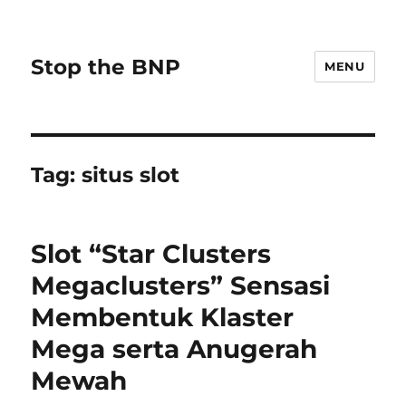
Stop the BNP
MENU
Tag:
situs slot
Slot “Star Clusters
Megaclusters” Sensasi
Membentuk Klaster
Mega serta Anugerah
Mewah