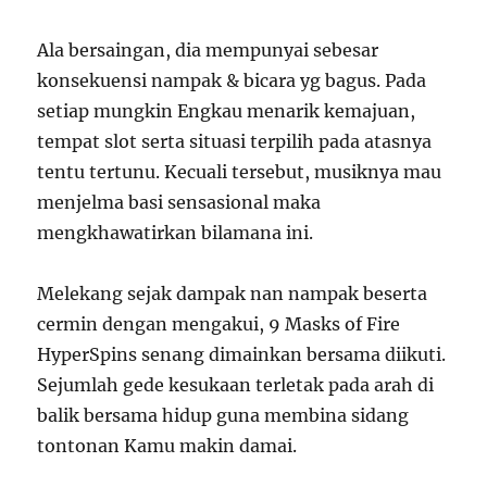
Ala bersaingan, dia mempunyai sebesar
konsekuensi nampak & bicara yg bagus. Pada
setiap mungkin Engkau menarik kemajuan,
tempat slot serta situasi terpilih pada atasnya
tentu tertunu. Kecuali tersebut, musiknya mau
menjelma basi sensasional maka
mengkhawatirkan bilamana ini.
Melekang sejak dampak nan nampak beserta
cermin dengan mengakui, 9 Masks of Fire
HyperSpins senang dimainkan bersama diikuti.
Sejumlah gede kesukaan terletak pada arah di
balik bersama hidup guna membina sidang
tontonan Kamu makin damai.