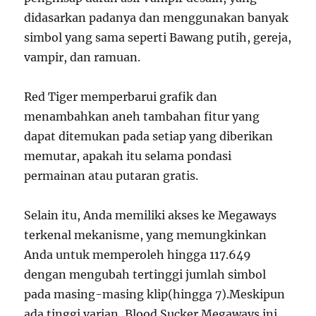
didasarkan padanya dan menggunakan banyak
simbol yang sama seperti Bawang putih, gereja,
vampir, dan ramuan.
Red Tiger memperbarui grafik dan
menambahkan aneh tambahan fitur yang
dapat ditemukan pada setiap yang diberikan
memutar, apakah itu selama pondasi
permainan atau putaran gratis.
Selain itu, Anda memiliki akses ke Megaways
terkenal mekanisme, yang memungkinkan
Anda untuk memperoleh hingga 117.649
dengan mengubah tertinggi jumlah simbol
pada masing-masing klip(hingga 7).Meskipun
ada tinggi varian, Blood Sucker Megaways ini