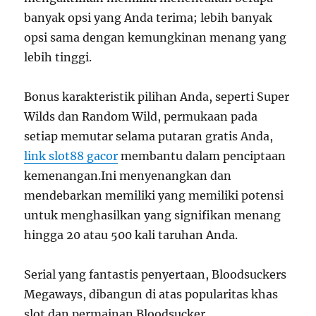
banyak opsi yang Anda terima; lebih banyak
opsi sama dengan kemungkinan menang yang
lebih tinggi.
Bonus karakteristik pilihan Anda, seperti Super
Wilds dan Random Wild, permukaan pada
setiap memutar selama putaran gratis Anda,
link slot88 gacor
membantu dalam penciptaan
kemenangan.Ini menyenangkan dan
mendebarkan memiliki yang memiliki potensi
untuk menghasilkan yang signifikan menang
hingga 20 atau 500 kali taruhan Anda.
Serial yang fantastis penyertaan, Bloodsuckers
Megaways, dibangun di atas popularitas khas
slot dan permainan Bloodsucker.