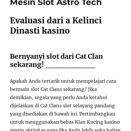
Mesin Slot Astro Tech
Evaluasi dari a Kelinci
Dinasti kasino
Bernyanyi slot dari Cat Clan
sekarang! _________
Apakah Anda tertarik untuk mempelajari cara
bermain slot Cat Clans sekarang? Jika
demikian, segala yang perlu Anda ketahui
dijelaskan di Cat Clans slot selayang pandang
yang disediakan di bawah ini. Pertimbangkan
untuk menggunakan bebas Klan Kucing kasino
mesin aktivitas gaya jika Anda lebih suka kajian