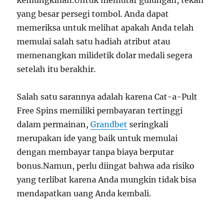
kemungkinan.Untuk memutar gulungan, tekan
yang besar persegi tombol. Anda dapat
memeriksa untuk melihat apakah Anda telah
memulai salah satu hadiah atribut atau
memenangkan milidetik dolar medali segera
setelah itu berakhir.
Salah satu sarannya adalah karena Cat-a-Pult
Free Spins memiliki pembayaran tertinggi
dalam permainan,
Grandbet
seringkali
merupakan ide yang baik untuk memulai
dengan membayar tanpa biaya berputar
bonus.Namun, perlu diingat bahwa ada risiko
yang terlibat karena Anda mungkin tidak bisa
mendapatkan uang Anda kembali.