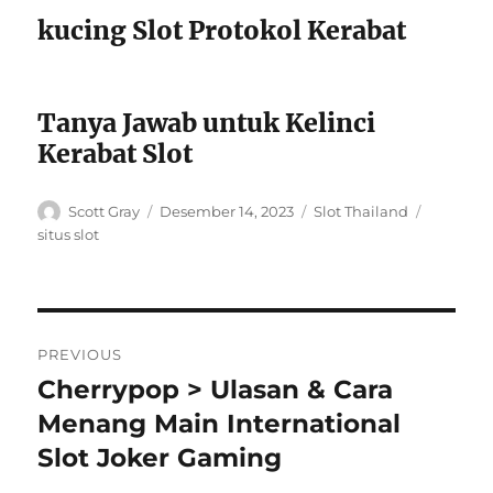
kucing Slot Protokol Kerabat
Tanya Jawab untuk Kelinci
Kerabat Slot
Author
Posted
Categories
Tags
Scott Gray
Desember 14, 2023
Slot Thailand
on
situs slot
Navigasi
PREVIOUS
pos
Cherrypop > Ulasan & Cara
Previous
post:
Menang Main International
Slot Joker Gaming