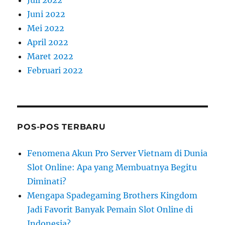
Juli 2022
Juni 2022
Mei 2022
April 2022
Maret 2022
Februari 2022
POS-POS TERBARU
Fenomena Akun Pro Server Vietnam di Dunia
Slot Online: Apa yang Membuatnya Begitu
Diminati?
Mengapa Spadegaming Brothers Kingdom
Jadi Favorit Banyak Pemain Slot Online di
Indonesia?