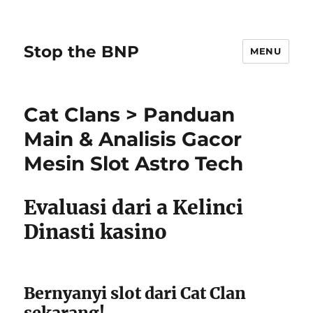
Stop the BNP
MENU
Cat Clans > Panduan
Main & Analisis Gacor
Mesin Slot Astro Tech
Evaluasi dari a Kelinci
Dinasti kasino
Bernyanyi slot dari Cat Clan
sekarang! _________