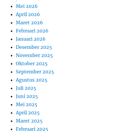
Mei 2026
April 2026
Maret 2026
Februari 2026
Januari 2026
Desember 2025
November 2025
Oktober 2025
September 2025
Agustus 2025
Juli 2025
Juni 2025
Mei 2025
April 2025
Maret 2025
Februari 2025