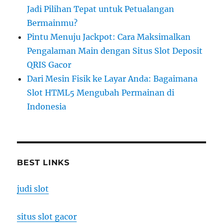
Jadi Pilihan Tepat untuk Petualangan
Bermainmu?
Pintu Menuju Jackpot: Cara Maksimalkan
Pengalaman Main dengan Situs Slot Deposit
QRIS Gacor
Dari Mesin Fisik ke Layar Anda: Bagaimana
Slot HTML5 Mengubah Permainan di
Indonesia
BEST LINKS
judi slot
situs slot gacor