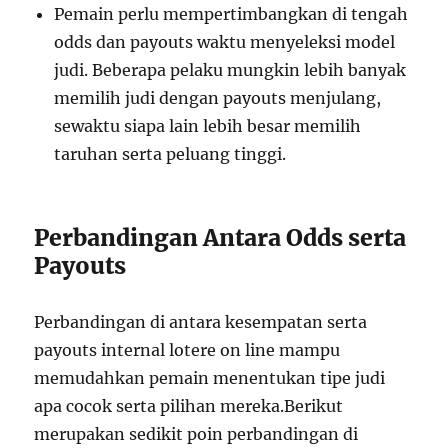
Pemain perlu mempertimbangkan di tengah
odds dan payouts waktu menyeleksi model
judi. Beberapa pelaku mungkin lebih banyak
memilih judi dengan payouts menjulang,
sewaktu siapa lain lebih besar memilih
taruhan serta peluang tinggi.
Perbandingan Antara Odds serta
Payouts
Perbandingan di antara kesempatan serta
payouts internal lotere on line mampu
memudahkan pemain menentukan tipe judi
apa cocok serta pilihan mereka.Berikut
merupakan sedikit poin perbandingan di