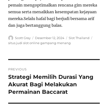
pemain mengoptimalkan rencana gim mereka
semua serta menaikkan kesempatan kejayaan
mereka.Selalu hafal bagi berjudi bersama arif
dan juga bertanggung balas.
Author
Posted
Categories
Tags
Scott Gray
Desember 12, 2024
Slot Thailand
on
situs judi slot online gampang menang
Navigasi
PREVIOUS
pos
Strategi Memilih Durasi Yang
Previous
post:
Akurat Bagi Melakukan
Permainan Baccarat