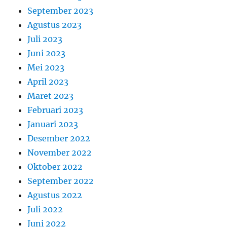
September 2023
Agustus 2023
Juli 2023
Juni 2023
Mei 2023
April 2023
Maret 2023
Februari 2023
Januari 2023
Desember 2022
November 2022
Oktober 2022
September 2022
Agustus 2022
Juli 2022
Juni 2022