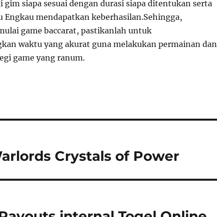
i gim siapa sesuai dengan durasi siapa ditentukan serta
 Engkau mendapatkan keberhasilan.Sehingga,
lai game baccarat, pastikanlah untuk
an waktu yang akurat guna melakukan permainan dan
tegi game yang ranum.
arlords Crystals of Power
ayouts internal Togel Online