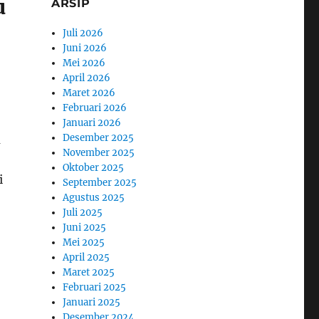
u
ARSIP
Juli 2026
Juni 2026
Mei 2026
April 2026
Maret 2026
Februari 2026
Januari 2026
Desember 2025
a
November 2025
Oktober 2025
i
September 2025
Agustus 2025
Juli 2025
Juni 2025
Mei 2025
April 2025
Maret 2025
Februari 2025
Januari 2025
Desember 2024