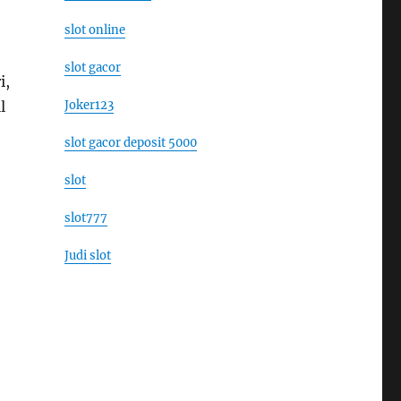
slot online
slot gacor
i,
l
Joker123
slot gacor deposit 5000
slot
slot777
Judi slot