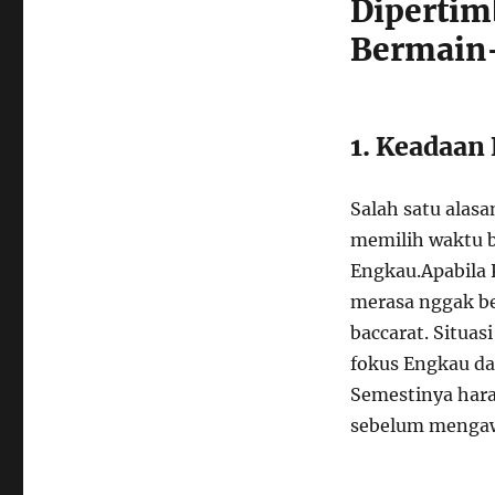
Dipertim
Bermain-
1. Keadaan
Salah satu alas
memilih waktu 
Engkau.Apabila
merasa nggak b
baccarat. Situ
fokus Engkau da
Semestinya hara
sebelum mengaw