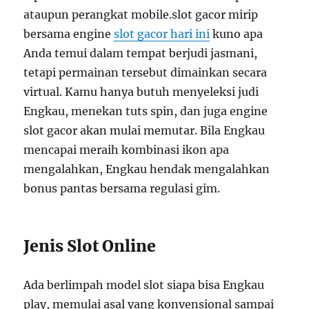
ataupun perangkat mobile.slot gacor mirip
bersama engine
slot gacor hari ini
kuno apa
Anda temui dalam tempat berjudi jasmani,
tetapi permainan tersebut dimainkan secara
virtual. Kamu hanya butuh menyeleksi judi
Engkau, menekan tuts spin, dan juga engine
slot gacor akan mulai memutar. Bila Engkau
mencapai meraih kombinasi ikon apa
mengalahkan, Engkau hendak mengalahkan
bonus pantas bersama regulasi gim.
Jenis Slot Online
Ada berlimpah model slot siapa bisa Engkau
play, memulai asal yang konvensional sampai