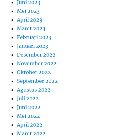
Juni 2023
Mei 2023
April 2023
Maret 2023
Februari 2023
Januari 2023
Desember 2022
November 2022
Oktober 2022
September 2022
Agustus 2022
Juli 2022
Juni 2022
Mei 2022
April 2022
Maret 2022