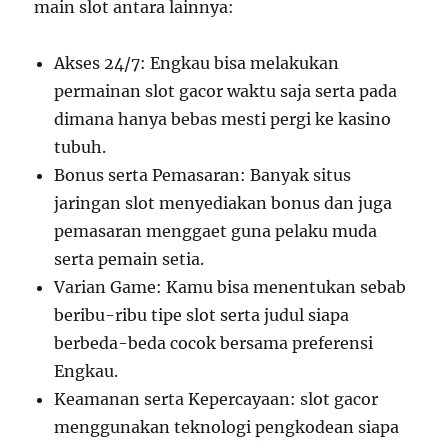
main slot antara lainnya:
Akses 24/7: Engkau bisa melakukan
permainan slot gacor waktu saja serta pada
dimana hanya bebas mesti pergi ke kasino
tubuh.
Bonus serta Pemasaran: Banyak situs
jaringan slot menyediakan bonus dan juga
pemasaran menggaet guna pelaku muda
serta pemain setia.
Varian Game: Kamu bisa menentukan sebab
beribu-ribu tipe slot serta judul siapa
berbeda-beda cocok bersama preferensi
Engkau.
Keamanan serta Kepercayaan: slot gacor
menggunakan teknologi pengkodean siapa