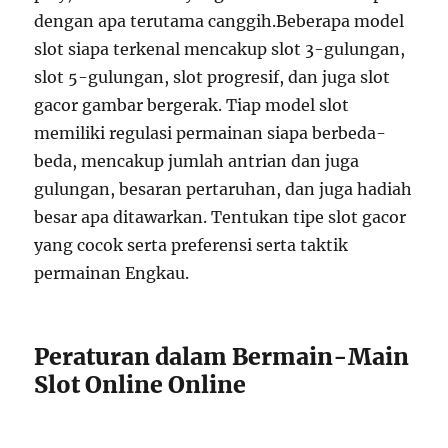
dengan apa terutama canggih.Beberapa model
slot siapa terkenal mencakup slot 3-gulungan,
slot 5-gulungan, slot progresif, dan juga slot
gacor gambar bergerak. Tiap model slot
memiliki regulasi permainan siapa berbeda-
beda, mencakup jumlah antrian dan juga
gulungan, besaran pertaruhan, dan juga hadiah
besar apa ditawarkan. Tentukan tipe slot gacor
yang cocok serta preferensi serta taktik
permainan Engkau.
Peraturan dalam Bermain-Main
Slot Online Online