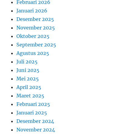
Februari 2026
Januari 2026
Desember 2025
November 2025
Oktober 2025
September 2025
Agustus 2025
Juli 2025
Juni 2025
Mei 2025
April 2025
Maret 2025
Februari 2025
Januari 2025
Desember 2024
November 2024