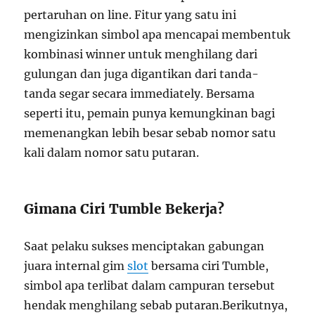
pertaruhan on line. Fitur yang satu ini
mengizinkan simbol apa mencapai membentuk
kombinasi winner untuk menghilang dari
gulungan dan juga digantikan dari tanda-
tanda segar secara immediately. Bersama
seperti itu, pemain punya kemungkinan bagi
memenangkan lebih besar sebab nomor satu
kali dalam nomor satu putaran.
Gimana Ciri Tumble Bekerja?
Saat pelaku sukses menciptakan gabungan
juara internal gim
slot
bersama ciri Tumble,
simbol apa terlibat dalam campuran tersebut
hendak menghilang sebab putaran.Berikutnya,