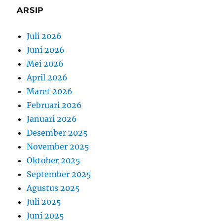
ARSIP
Juli 2026
Juni 2026
Mei 2026
April 2026
Maret 2026
Februari 2026
Januari 2026
Desember 2025
November 2025
Oktober 2025
September 2025
Agustus 2025
Juli 2025
Juni 2025