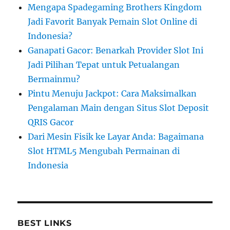
Mengapa Spadegaming Brothers Kingdom
Jadi Favorit Banyak Pemain Slot Online di
Indonesia?
Ganapati Gacor: Benarkah Provider Slot Ini
Jadi Pilihan Tepat untuk Petualangan
Bermainmu?
Pintu Menuju Jackpot: Cara Maksimalkan
Pengalaman Main dengan Situs Slot Deposit
QRIS Gacor
Dari Mesin Fisik ke Layar Anda: Bagaimana
Slot HTML5 Mengubah Permainan di
Indonesia
BEST LINKS