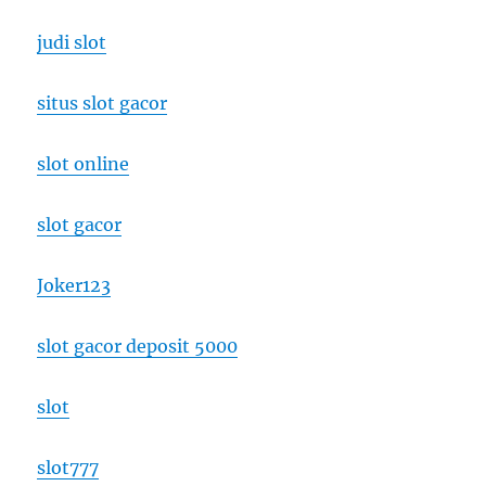
judi slot
situs slot gacor
slot online
slot gacor
Joker123
slot gacor deposit 5000
slot
slot777