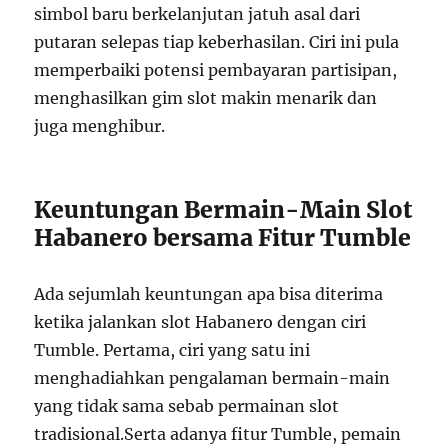
simbol baru berkelanjutan jatuh asal dari
putaran selepas tiap keberhasilan. Ciri ini pula
memperbaiki potensi pembayaran partisipan,
menghasilkan gim slot makin menarik dan
juga menghibur.
Keuntungan Bermain-Main Slot
Habanero bersama Fitur Tumble
Ada sejumlah keuntungan apa bisa diterima
ketika jalankan slot Habanero dengan ciri
Tumble. Pertama, ciri yang satu ini
menghadiahkan pengalaman bermain-main
yang tidak sama sebab permainan slot
tradisional.Serta adanya fitur Tumble, pemain