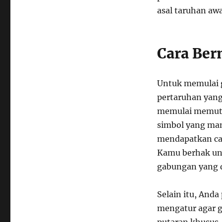
asal taruhan awa
Cara Ber
Untuk memulai 
pertaruhan yang
memulai memuta
simbol yang ma
mendapatkan cam
Kamu berhak un
gabungan yang 
Selain itu, And
mengatur agar g