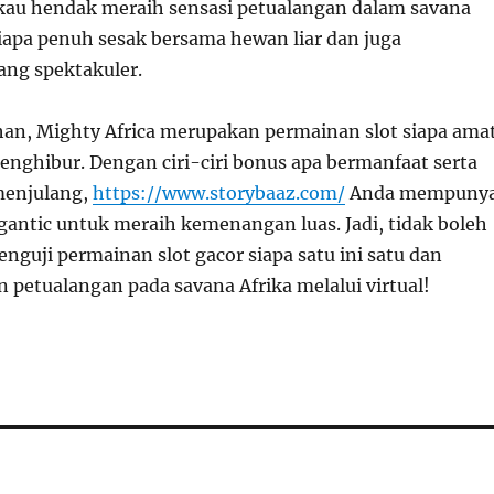
au hendak meraih sensasi petualangan dalam savana
siapa penuh sesak bersama hewan liar dan juga
ng spektakuler.
han, Mighty Africa merupakan permainan slot siapa ama
enghibur. Dengan ciri-ciri bonus apa bermanfaat serta
menjulang,
https://www.storybaaz.com/
Anda mempunya
gantic untuk meraih kemenangan luas. Jadi, tidak boleh
guji permainan slot gacor siapa satu ini satu dan
 petualangan pada savana Afrika melalui virtual!