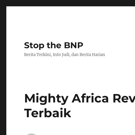
Stop the BNP
Berita Terkini, Info Judi, dan Berita Harian
Mighty Africa Re
Terbaik