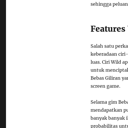
sehingga pelua
Features
Salah satu perk
keberadaan ciri
luas. Ciri Wild 
untuk menciptak
Bebas Giliran y
screen game.
Selama gim Beb
mendapatkan put
banyak banyak 
probabilitas unt