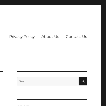
Privacy Policy
About Us
Contact Us
SEARCH
Search
for: