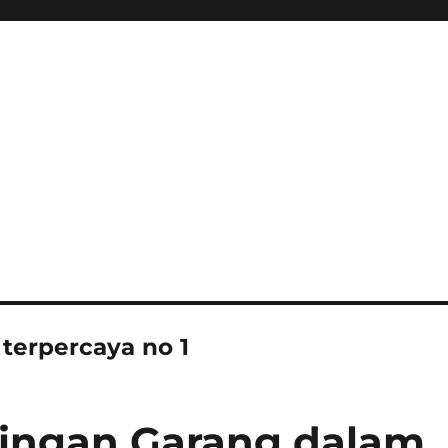
n terpercaya no 1
aingan Garang dalam