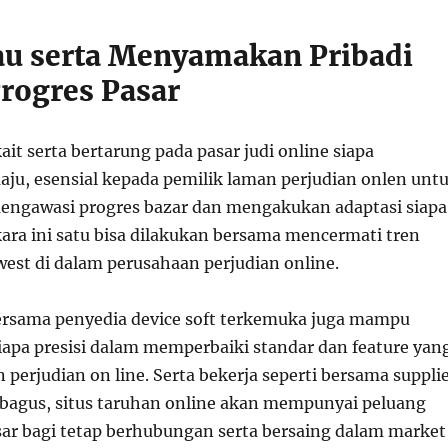
u serta Menyamakan Pribadi
rogres Pasar
ait serta bertarung pada pasar judi online siapa
aju, esensial kepada pemilik laman perjudian onlen unt
engawasi progres bazar dan mengakukan adaptasi siapa
ara ini satu bisa dilakukan bersama mencermati tren
west di dalam perusahaan perjudian online.
ersama penyedia device soft terkemuka juga mampu
iapa presisi dalam memperbaiki standar dan feature yan
n perjudian on line. Serta bekerja seperti bersama suppli
erbagus, situs taruhan online akan mempunyai peluang
sar bagi tetap berhubungan serta bersaing dalam market