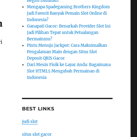
Begitu Diminati?
Mengapa Spadegaming Brothers Kingdom
Jadi Favorit Banyak Pemain Slot Online di
Indonesia?
n
Ganapati Gacor: Benarkah Provider Slot Ini
Jadi Pilihan Tepat untuk Petualangan
Bermainmu?
i
Pintu Menuju Jackpot: Cara Maksimalkan
Pengalaman Main dengan Situs Slot
Deposit QRIS Gacor
Dari Mesin Fisik ke Layar Anda: Bagaimana
Slot HTML5 Mengubah Permainan di
Indonesia
BEST LINKS
judi slot
situs slot gacor