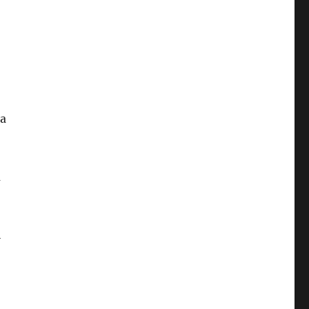
la
m
i