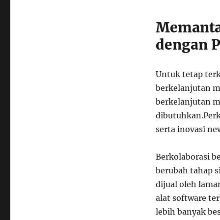
Memanta
dengan P
Untuk tetap terk
berkelanjutan m
berkelanjutan m
dibutuhkan.Perk
serta inovasi ne
Berkolaborasi b
berubah tahap s
dijual oleh lama
alat software t
lebih banyak be