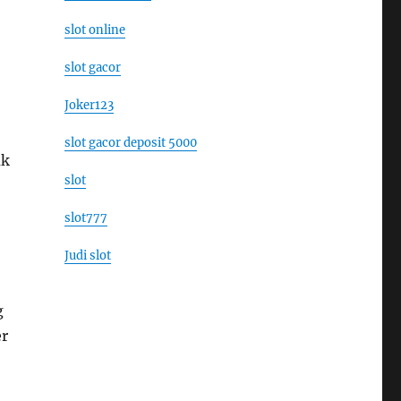
slot online
slot gacor
Joker123
slot gacor deposit 5000
uk
slot
slot777
Judi slot
g
er