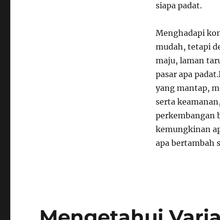
siapa padat.
Menghadapi komp
mudah, tetapi d
maju, laman tar
pasar apa pada
yang mantap, m
serta keamanan,
perkembangan b
kemungkinan apa
apa bertambah s
Mengetahui Vari