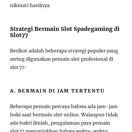
nikmati hasilnya.
Strategi Bermain Slot Spadegaming di
Slot77
Berikut adalah beberapa strategi populer yang
sering digunakan pemain slot profesional di
slot77:
A. BERMAIN DI JAM TERTENTU
Beberapa pemain percaya bahwa ada jam-jam
hoki saat bermain slot online. Walaupun tidak
ada bukti ilmiah, pengalaman para pemain
slot77 menunjukkan bahwa waktu-waktu