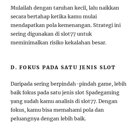
Mulailah dengan taruhan kecil, lalu naikkan
secara bertahap ketika kamu mulai
mendapatkan pola kemenangan. Strategi ini
sering digunakan di slot77 untuk
meminimalkan risiko kekalahan besar.
D. FOKUS PADA SATU JENIS SLOT
Daripada sering berpindah-pindah game, lebih
baik fokus pada satu jenis slot Spadegaming
yang sudah kamu analisis di slot77. Dengan
fokus, kamu bisa memahami pola dan
peluangnya dengan lebih baik.