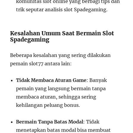
komunitas slot online yang berbagi tips dan
trik seputar analisis slot Spadegaming.
Kesalahan Umum Saat Bermain Slot
Spadegaming
Beberapa kesalahan yang sering dilakukan
pemain slot77 antara lain:
Tidak Membaca Aturan Game
: Banyak
pemain yang langsung bermain tanpa
membaca aturan, sehingga sering
kehilangan peluang bonus.
Bermain Tanpa Batas Modal
: Tidak
menetapkan batas modal bisa membuat