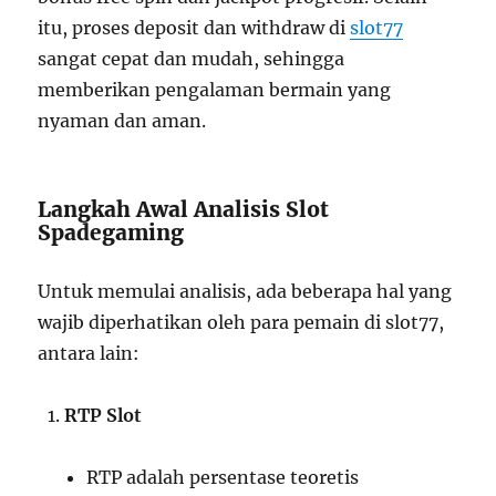
itu, proses deposit dan withdraw di
slot77
sangat cepat dan mudah, sehingga
memberikan pengalaman bermain yang
nyaman dan aman.
Langkah Awal Analisis Slot
Spadegaming
Untuk memulai analisis, ada beberapa hal yang
wajib diperhatikan oleh para pemain di slot77,
antara lain:
RTP Slot
RTP adalah persentase teoretis