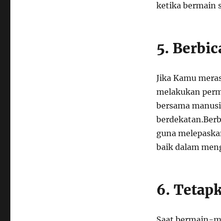
ketika bermain s
5. Berbi
Jika Kamu meras
melakukan perma
bersama manusia
berdekatan.Ber
guna melepaskan
baik dalam meng
6. Tetapk
Saat bermain-mai