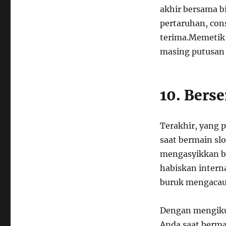
akhir bersama b
pertaruhan, con
terima.Memetik 
masing putusan 
10. Bers
Terakhir, yang 
saat bermain sl
mengasyikkan b
habiskan intern
buruk mengacau
Dengan mengiku
Anda saat berma