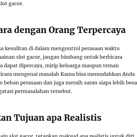
lot gacor.
cara dengan Orang Terpercaya
a kesulitan di dalam mengontrol perasaan waktu
inan slot gacor, jangan bimbang untuk berbicara
 dapat dipercaya, mirip keluarga maupun teman
bicara mengenai masalah Kamu bisa memudahkan Anda
 beban perasaan dan juga meraih saran siapa lebih besa
atasi permasalahan tersebut.
an Tujuan apa Realistis
n slot gacor, tetapkan maksud apa realistis untuk diri