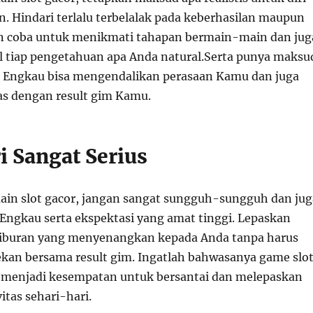
. Hindari terlalu terbelalak pada keberhasilan maupun
n coba untuk menikmati tahapan bermain-main dan jug
l tiap pengetahuan apa Anda natural.Serta punya maksu
, Engkau bisa mengendalikan perasaan Kamu dan juga
as dengan result gim Kamu.
i Sangat Serius
in slot gacor, jangan sangat sungguh-sungguh dan jug
Engkau serta ekspektasi yang amat tinggi. Lepaskan
iburan yang menyenangkan kepada Anda tanpa harus
kan bersama result gim. Ingatlah bahwasanya game slo
 menjadi kesempatan untuk bersantai dan melepaskan
vitas sehari-hari.