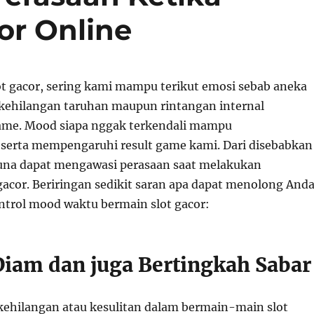
or Online
ot gacor, sering kami mampu terikut emosi sebab aneka
kehilangan taruhan maupun rintangan internal
me. Mood siapa nggak terkendali mampu
erta mempengaruhi result game kami. Dari disebabkan
 guna dapat mengawasi perasaan saat melakukan
gacor. Beriringan sedikit saran apa dapat menolong And
trol mood waktu bermain slot gacor:
 Diam dan juga Bertingkah Sabar
kehilangan atau kesulitan dalam bermain-main slot