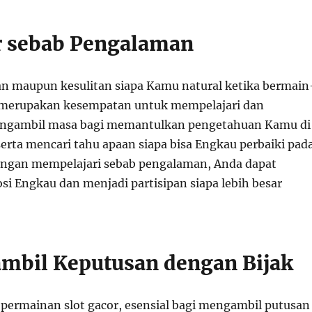
ar sebab Pengalaman
an maupun kesulitan siapa Kamu natural ketika bermain
r merupakan kesempatan untuk mempelajari dan
gambil masa bagi memantulkan pengetahuan Kamu di
erta mencari tahu apaan siapa bisa Engkau perbaiki pad
engan mempelajari sebab pengalaman, Anda dapat
i Engkau dan menjadi partisipan siapa lebih besar
mbil Keputusan dengan Bijak
permainan slot gacor, esensial bagi mengambil putusan