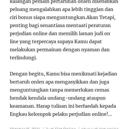
kalangan pemain pertaruhan onlen disebabkan
peluang mengalahkan apa lebih tinggian dan
ciri bonus siapa menguntungkan.Akan Tetapi,
penting bagi senantiasa mentaati peraturan
perjudian online dan memilih laman judi on
line yang terpercaya supaya Kamu dapat
melakukan permainan dengan nyaman dan
terlindungi.
Dengan begitu, Kamu bisa menikmati kejadian
bertaruh onlen apa mengasyikkan dan juga
menguntungkan tanpa memerlukan cemas
hendak kendala undang-undang ataupun
keamanan. Harap tulisan ini berfaedah kepada
Engkau kelompok pelaku perjudian online!…
Posted
Categories
Tags