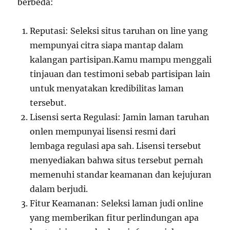
berbeda:
Reputasi: Seleksi situs taruhan on line yang
mempunyai citra siapa mantap dalam
kalangan partisipan.Kamu mampu menggali
tinjauan dan testimoni sebab partisipan lain
untuk menyatakan kredibilitas laman
tersebut.
Lisensi serta Regulasi: Jamin laman taruhan
onlen mempunyai lisensi resmi dari
lembaga regulasi apa sah. Lisensi tersebut
menyediakan bahwa situs tersebut pernah
memenuhi standar keamanan dan kejujuran
dalam berjudi.
Fitur Keamanan: Seleksi laman judi online
yang memberikan fitur perlindungan apa