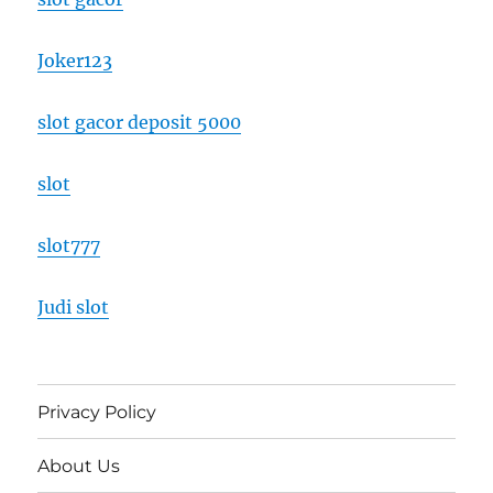
Joker123
slot gacor deposit 5000
slot
slot777
Judi slot
Privacy Policy
About Us