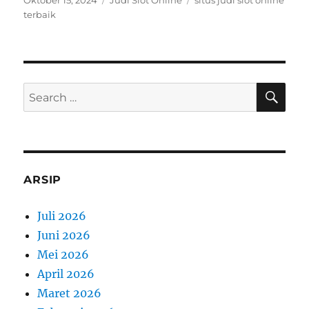
Oktober 15, 2024
Judi Slot Online
situs judi slot online
on
terbaik
SE
Search
for:
ARSIP
Juli 2026
Juni 2026
Mei 2026
April 2026
Maret 2026