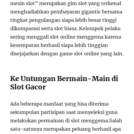
mesin slot” merupakan gim slot yang terkenal
menghadiahkan pembayaran gigantic bersama
tingkat pengulangan siapa lebih besar tinggi
dikomparasi serta slot biasa. Kelompok pelaku
sering menggali slot online menggema karena
kesempatan berhasil siapa lebih tinggian
disejajarkan dengan game slot online yang lain.
Ke Untungan Bermain-Main di
Slot Gacor
Ada beberapa manfaat yang bisa diterima
sekumpulan partisipan saat menyeleksi guna
melakukan permainan di slot menggema.Salah
satu-satunya merupakan peluang berhasil apa